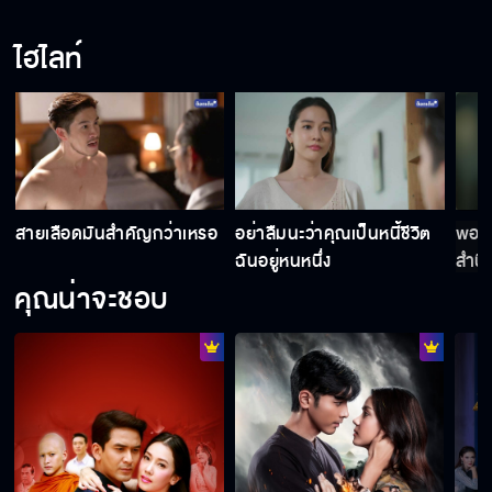
ไฮไลท์
ทำตามที่ผมขอได้ไหม
ฉันอยากให้มันเจอนรก
สายเลือดมันสำคัญกว่าเหรอ
อย่าลืมนะว่าคุณเป็นหนี้ชีวิต
พอได
ผมขอยกที่ดินให้แก่เขาคนเดียว
ฉันอยู่หนหนึ่ง
สำนึ
หน่อ
คุณน่าจะชอบ
คิดว่าทุกคนจะยอมรับเหรอ
มันต้องชดใช้ด้วยชีวิต