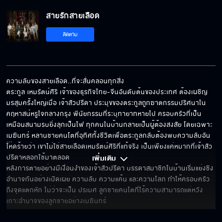
สายรักสายเลือด
หนูอยากกำจัดพี่
ติดตาม
ได้ดีเพราะพินัยกรรม
ความลับของสายเลือด..ที่จะสั่นคลอนทุกสิ่ง

ตระกูล เหมรัตน์ศิริ เจ้าของธุรกิจไทย-จีนอันดับต้นของประเทศ ต้องเผชิญ
มรสุมครั้งใหญ่เมื่อ เจ้าสัวปรีดา ประมุขของตระกูลถูกฆาตกรรมปริศนาใน
ฉันอยากให้เธออยู่ข้างฉัน
คฤหาสน์หรูใจกลางกรุง พินัยกรรมที่ระบุทายาทหายไป ครอบครัวที่เป็น
เหมือนสนามรบยิ่งลุกเป็นไฟ ทุกคนในบ้านกลายเป็นผู้ต้องสงสัย โดยเฉพาะ 
เมฆินทร์ หลานชายคนโตที่อุทิศทั้งชีวิตเพื่อตระกูลกลับต้องพบความลับอัน
... 
โหดร้ายว่า เขาไม่ใช่สายเลือดเหมรัตน์ศิริที่แท้จริง เป็นเพียงแค่หมากที่เจ้าสัว
ปรีดาหลอกใช้มาตลอด 

เพิ่มเติม 
ฉันเตือนเธอแล้วนะ
หลังการตายอย่างมีเงื่อนงำของเจ้าสัวปรีดา บรรดาสมาชิกในบ้านเริ่มแย่งชิง
อำนาจกันอย่างเปิดเผย ความลับ ความแค้น และความโลภ ทำให้ครอบครัว
ถึงจุดแตกหัก ไม่ว่าจะเป็น ปรเมศ ลูกชายคนโตที่ไร้ความสามารถแต่หวัง
เกาะอำนาจของลูกชายอย่างเมฆินทร์
เราจบลงตรงนี้