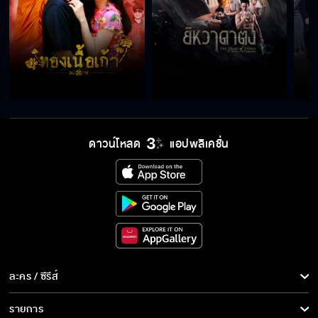
เอาพินัยกรรมมาให้ได้
นี่เป็นชีวิตที่ฉันเลือกแล้ว
ดาวน์โหลด
แอปพลิเคชั่น
คืนลูกสาวกูมาเดี๋ยวนี้
เลิกยุ่งเรื่องของฉันสักที
ละคร / ซีรีส์
เธอชวนฉันเข้าบ้านเหรอ
ละคร/ซีรีส์
รายการ