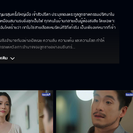
ชิญมรสุมครั้งใหญ่เมื่อ เจ้าสัวปรีดา ประมุขของตระกูลถูกฆาตกรรมปริศนาใน
เหมือนสนามรบยิ่งลุกเป็นไฟ ทุกคนในบ้านกลายเป็นผู้ต้องสงสัย โดยเฉพาะ 
หดร้ายว่า เขาไม่ใช่สายเลือดเหมรัตน์ศิริที่แท้จริง เป็นเพียงแค่หมากที่เจ้า
แย่งชิงอำนาจกันอย่างเปิดเผย ความลับ ความแค้น และความโลภ ทำให้
มารถแต่หวังเกาะอำนาจของลูกชายอย่างเมฆินทร์
... 
มเติม 