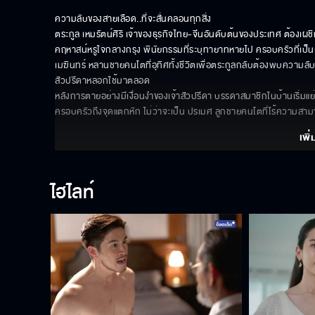
ความลับของสายเลือด..ที่จะสั่นคลอนทุกสิ่ง

ตระกูล เหมรัตน์ศิริ เจ้าของธุรกิจไทย-จีนอันดับต้นของประเทศ ต้องเผ
คฤหาสน์หรูใจกลางกรุง พินัยกรรมที่ระบุทายาทหายไป ครอบครัวที่เป็น
เมฆินทร์ หลานชายคนโตที่อุทิศทั้งชีวิตเพื่อตระกูลกลับต้องพบความลับอันโ
สัวปรีดาหลอกใช้มาตลอด 

หลังการตายอย่างมีเงื่อนงำของเจ้าสัวปรีดา บรรดาสมาชิกในบ้านเริ่ม
ครอบครัวถึงจุดแตกหัก ไม่ว่าจะเป็น ปรเมศ ลูกชายคนโตที่ไร้ความสา
เพิ่
ไฮไลท์