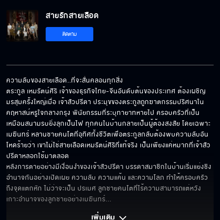
สายรักสายเลือด
คืนลูกสาวกูมาเดี๋ยวนี้
ติดตาม
เลิกยุ่งเรื่องของฉันสักที
ความลับของสายเลือด..ที่จะสั่นคลอนทุกสิ่ง

ตระกูล เหมรัตน์ศิริ เจ้าของธุรกิจไทย-จีนอันดับต้นของประเทศ ต้องเผชิญ
มรสุมครั้งใหญ่เมื่อ เจ้าสัวปรีดา ประมุขของตระกูลถูกฆาตกรรมปริศนาใน
เธอชวนฉันเข้าบ้านเหรอ
คฤหาสน์หรูใจกลางกรุง พินัยกรรมที่ระบุทายาทหายไป ครอบครัวที่เป็น
เหมือนสนามรบยิ่งลุกเป็นไฟ ทุกคนในบ้านกลายเป็นผู้ต้องสงสัย โดยเฉพาะ 
เมฆินทร์ หลานชายคนโตที่อุทิศทั้งชีวิตเพื่อตระกูลกลับต้องพบความลับอัน
โหดร้ายว่า เขาไม่ใช่สายเลือดเหมรัตน์ศิริที่แท้จริง เป็นเพียงแค่หมากที่เจ้าสัว
ปรีดาหลอกใช้มาตลอด 

มีแค่ลื้อที่อั๊วฝากฝังให้จัดการเรื่องงานได้
หลังการตายอย่างมีเงื่อนงำของเจ้าสัวปรีดา บรรดาสมาชิกในบ้านเริ่มแย่งชิง
อำนาจกันอย่างเปิดเผย ความลับ ความแค้น และความโลภ ทำให้ครอบครัว
ถึงจุดแตกหัก ไม่ว่าจะเป็น ปรเมศ ลูกชายคนโตที่ไร้ความสามารถแต่หวัง
เกาะอำนาจของลูกชายอย่างเมฆินทร์
... 
คุณก็แค่พวกบ้าสายเลือด
เพิ่มเติม 