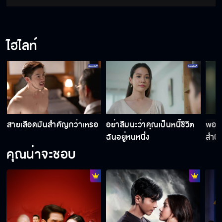
มาตรวจงานในฐานะผู้ถือหุ้น
ไฮไลท์
ตอนนี้แกมีทุกอย่างแล้ว
ต้องการเอาตัวรอดไม่ใช่เหรอ
สายเลือดมันสำคัญกว่าเหรอ
อย่าลืมนะว่าคุณเป็นหนี้ชีวิต
พอได
ฉันอยู่หนหนึ่ง
สำนึ
หน่อ
คุณน่าจะชอบ
เรื่องนี้มันเกียวกับแม่เขา
ไม่ได้คิดจะแย่งอะไรอยู่แล้ว