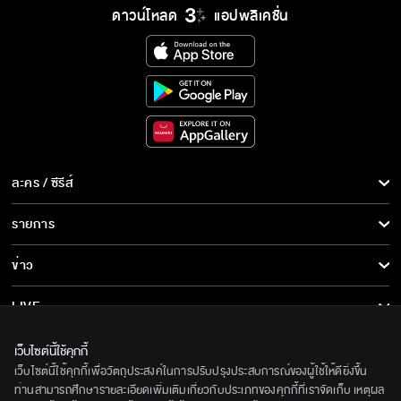
ดาวน์โหลด
แอปพลิเคชั่น
พี่อยากเป็นมือปืนมากกว่าบอดี้การ์ด พี่อยากฆ่า
มันให้ตาย
มันทำไอร่าเจ็บ พี่จะซัดมันด้วยตัวพี่เอง
ละคร / ซีรีส์
ละคร/ซีรีส์
รายการ
เราถือโอกาสเรียกพี่ตะวันว่าอาเฮียไปด้วยเลยดี
ซีรีส์นานาชาติ
มั้ย
รายการทั้งหมด
ข่าว
การ์ตูน & เกม
ข่าวทั้งหมด
LIVE
พี่ไม่ดื้อกับแฟน
รายการข่าว
ทีวีออนไลน์
เกี่ยวกับเรา
เว็บไซต์นี้ใช้คุกกี้
ข่าวประชาสัมพันธ์
เว็บไซต์นี้ใช้คุกกี้เพื่อวัตถุประสงค์ในการปรับปรุงประสบการณ์ของผู้ใช้ให้ดียิ่งขึ้น
BEC World
ยังกินยาไม่เสร็จเลย ยาอายุวัฒนะ
ติดตามเราได้ที่
ท่านสามารถศึกษารายละเอียดเพิ่มเติมเกี่ยวกับประเภทของคุกกี้ที่เราจัดเก็บ เหตุผล