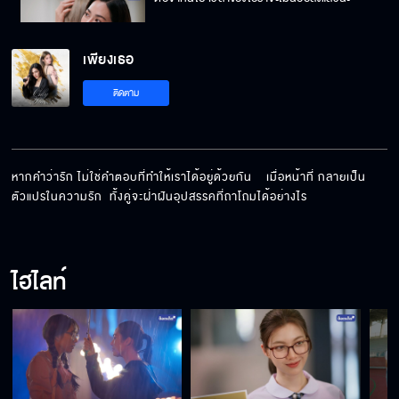
เพียงเธอ
พ่อเป็นคนอนุญาตเอง เพราะตะวันจะดูแลลูก
ติดตาม
อย่างดีที่สุด
พระอาทิตย์ดวงนี้ไม่ได้เผื่อใจให้ใคร นอกจาก
พระจันทร์ดวงนี้
หากคำว่ารัก ไม่ใช่คำตอบที่ทำให้เราได้อยู่ด้วยกัน    เมื่อหน้าที่ กลายเป็น
ตัวแปรในความรัก  ทั้งคู่จะฝ่าฝันอุปสรรคที่ถาโถมได้อย่างไร
ไอร่าอาจจะให้ความสุขกับทุกคนได้ไม่เหมือนเดิม
แล้ว
ไฮไลท์
เราจะผ่านมันไปด้วยกันนะ พี่จะอยู่ข้าง ๆ เสมอ
ถ้าพี่ขึ้นมาร้องเพลงกับหนู คงแฮปปี้มากเลย