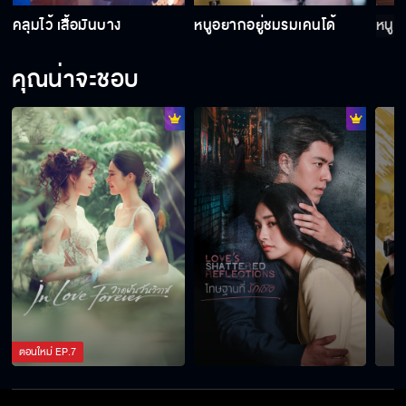
คลุมไว้ เสื้อมันบาง
หนูอยากอยู่ชมรมเคนโด้
หนูจ
คุณน่าจะชอบ
หนูล็อคมงสะใภ้เล็กของบ้านนี้ไปแล้ว
ความจริงลุงนี่แหละ ที่โกงพ่อหนู
พ่อไม่ใช่พ่อทีดีเลย ไม่คอยปกป้องตะวันได้เลย
ไม่ว่าเมื่อไหร่ หนูจะตามไปเจอพี่ทุกชาติเลย
ตอนใหม่
EP.
7
ตะวันจะมาช่วยงานที่นี่