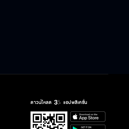
เอาตัวมันออกไปจากบ้านฉันเดี๋ยวนี้
พี่อยากย้ำให้ไอร่ารู้ ว่าพี่รักไอร่านะ
หนูเป็นผู้หญิงแค่คนเดียวของพี่นะ
ใจพี่อยู่ที่นี่ สูงแค่ไหนก็ไม่กลัว
ดาวน์โหลด
แอปพลิเคชั่น