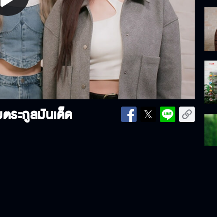
lay
ideo
บตระกูลมันเด็ด