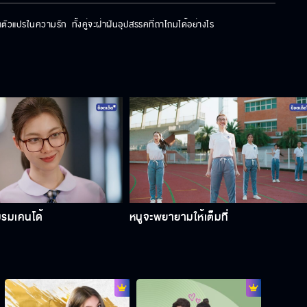
ป็นตัวแปรในความรัก  ทั้งคู่จะฝ่าฝันอุปสรรคที่ถาโถมได้อย่างไร
มรมเคนโด้
หนูจะพยายามให้เต็มที่