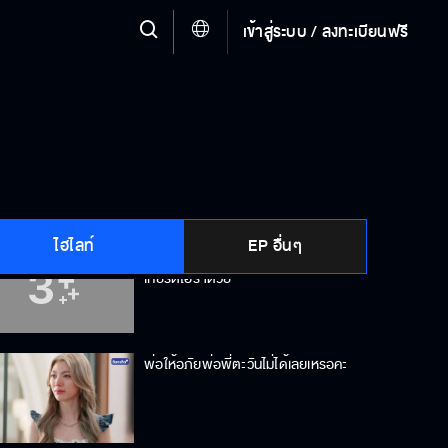
เข้าสู่ระบบ / ลงทะเบียนฟรี
ถ้ามันสำคัญขนาดนั้น ทำไมพ่อไม่ทำ
เองล่ะคะ
เพื่อนเยอะดี ทั้งรอยยิ้ม ทั้งน้ำตา
ไฮไลท์
EP อื่นๆ
อย่าคิดทำอะไรพิเรนทร์ มาอย่างให้
เกียรติไอร่าด้วย
พ่อให้อภัยพ่อพี่ตะวันไม่ได้เลยเหรอคะ