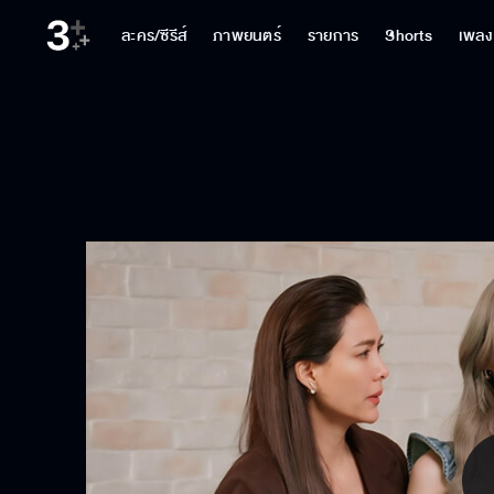
ละคร/ซีรีส์
ภาพยนตร์
รายการ
Shorts
เพลง