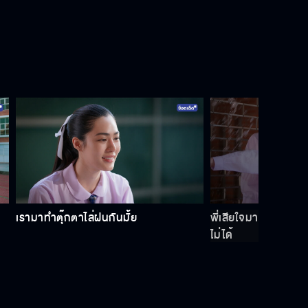
ถ้าใครมาว่าพี่ หนูจะจัดการให้เอง
ถ้าเกิดอะไรขึ้น ไอร่าจะได้ป้องกันตัวเอง
ได้บ้าง
ไอร่าจะเป็นผู้หญิงคนเดียวของพี่ เราจะ
ไม่ปล่อยมือกันนะ
เรามาทำตุ๊กตาไล่ฝนกันมั้ย
พี่เสียใจมาก ที่เป็นตัว
ไม่ได้
รักกันมากจนลืมความรู้สึกของพ่อไป
แล้วเหรอ