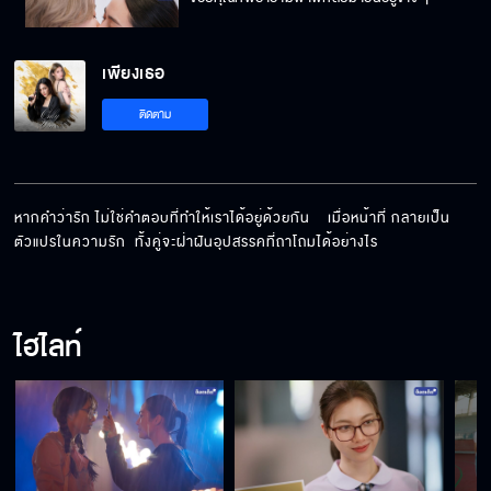
เพียงเธอ
ยิ้มสวยกว่าร้องไห้ตั้งเยอะเลยค่ะ
ติดตาม
หนูพยายามแค่ไหน เพื่อให้พี่มายืนข้าง ๆ อีกครั้ง
หากคำว่ารัก ไม่ใช่คำตอบที่ทำให้เราได้อยู่ด้วยกัน    เมื่อหน้าที่ กลายเป็น
ตัวแปรในความรัก  ทั้งคู่จะฝ่าฝันอุปสรรคที่ถาโถมได้อย่างไร
อย่างน้อยเขาก็ไม่เคยทำให้ไอร่าเสียใจ
ไฮไลท์
ไอร่า คิดถึงจังเลย
ถ้าไอร่าเป็นอะไรไป พี่จะไม่ให้อภัยตัวเอง