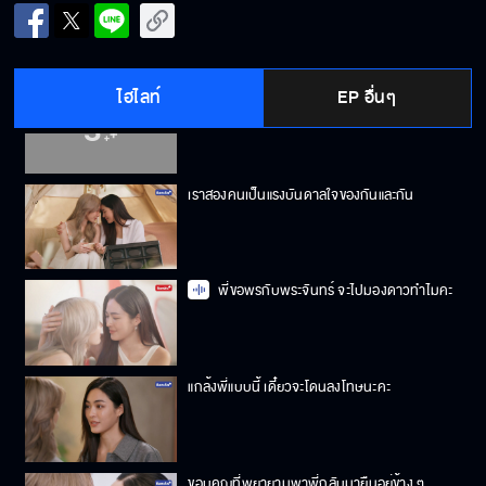
ผมให้คุณดูแลในฐานะบอดี้การ์ด ไม่ใช่ดูแลกันลึก
ซึ้งแบบนี้
ไฮไลท์
EP อื่นๆ
พี่อยากทำให้มันถูกต้อง
เราสองคนเป็นแรงบันดาลใจของกันและกัน
พี่ขอพรกับพระจันทร์ จะไปมองดาวทำไมคะ
แกล้งพี่แบบนี้ เดี๋ยวจะโดนลงโทษนะคะ
ขอบคุณที่พยายามพาพี่กลับมายืนอยู่ข้าง ๆ