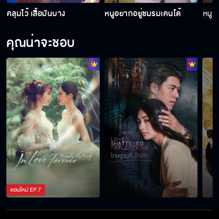
คลุมไว้ เสื้อมันบาง
หนูอยากอยู่ชมรมเคนโด้
หนูจ
คุณน่าจะชอบ
พี่จะดูแลและปกป้องไอร่าให้ดีที่สุด
จะอิจฉาใคร ช่วยดูตัวเองก่อนนะ
ตะวันอยากปกป้องเขา ในฐานะบอดี้การ์ดหรือคู่
ชีวิต
จัดฉากถ่ายรูปทำลายชื่อเสียงไอร่า
ตอนใหม่
EP.
7
วันนี้พระจันทร์สวยจังเลย