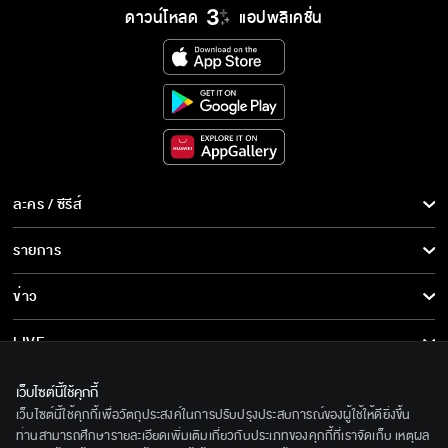
ดาวน์โหลด
แอปพลิเคชั่น
อย่าหวังแต่ประโยชน์จากศิลปินอย่างเดียว
อย่าไปไหนอีกเลยนะ
ละคร / ซีรีส์
ละคร/ซีรีส์
รายการ
ฉันเป็นห่วงพี่เขา
ซีรีส์นานาชาติ
รายการทั้งหมด
ข่าว
การ์ตูน & เกม
ข่าวทั้งหมด
LIVE
ไอร่าเป็นรุ่นน้องพี่ตะวัน
รายการข่าว
ทีวีออนไลน์
เกี่ยวกับเรา
เว็บไซต์นี้ใช้คุกกี้
ข่าวประชาสัมพันธ์
เว็บไซต์นี้ใช้คุกกี้เพื่อวัตถุประสงค์ในการปรับปรุงประสบการณ์ของผู้ใช้ให้ดียิ่งขึ้น
BEC World
พี่ไม่เป็นอะไร
ติดตามเราได้ที่
ท่านสามารถศึกษารายละเอียดเพิ่มเติมเกี่ยวกับประเภทของคุกกี้ที่เราจัดเก็บ เหตุผล