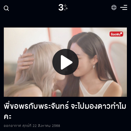
ใจพี่อยู่ที่นี่ สูงแค่ไหนก็ไม่กลัว
หนูรักของหนูมาตั้ง 7-8 ปี จะมาให้เลิกรักแบบนี้เห
รอ
พ่อจะไม่ให้ไอร่าไปไหนทั้งนั้น จนกว่าจะตัดใจได้
Play
พ่อไม่มีทางญาติดีกับมันแน่นอน
Video
พี่ขอพรกับพระจันทร์ จะไปมองดาวทำไม
พ่อไม่สามารถให้ลูกคบกับลูกไอ้ทรยศได้หรอก
คะ
ออกอากาศ ศุกร์ที่ 22 สิงหาคม 2568