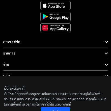
ละคร / ซีรีส์
ละคร/ซีรีส์
รายการ
ซีรีส์นานาชาติ
รายการทั้งหมด
ข่าว
การ์ตูน & เกม
ข่าวทั้งหมด
LIVE
รายการข่าว
ทีวีออนไลน์
เกี่ยวกับเรา
เว็บไซต์นี้ใช้คุกกี้
ข่าวประชาสัมพันธ์
เว็บไซต์นี้ใช้คุกกี้เพื่อวัตถุประสงค์ในการปรับปรุงประสบการณ์ของผู้ใช้ให้ดียิ่งขึ้น
BEC World
ติดตามเราได้ที่
ท่านสามารถศึกษารายละเอียดเพิ่มเติมเกี่ยวกับประเภทของคุกกี้ที่เราจัดเก็บ เหตุผล
ในการใช้คุกกี้ และวิธีการตั้งค่าคุกกี้ได้ใน
นโยบายคุกกี้
รู้จักเรา