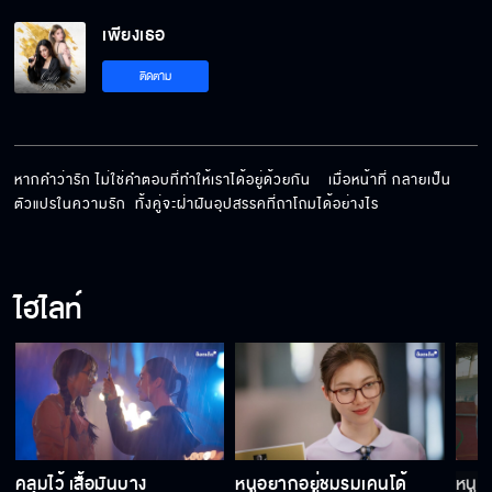
เพียงเธอ EP.8[5/5]
เพียงเธอ
ติดตาม
หากคำว่ารัก ไม่ใช่คำตอบที่ทำให้เราได้อยู่ด้วยกัน    เมื่อหน้าที่ กลายเป็น
ตัวแปรในความรัก  ทั้งคู่จะฝ่าฝันอุปสรรคที่ถาโถมได้อย่างไร
ไฮไลท์
คลุมไว้ เสื้อมันบาง
หนูอยากอยู่ชมรมเคนโด้
หนูจ