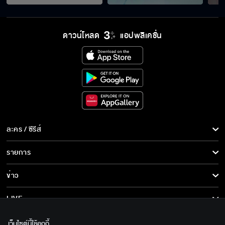
แม่แกคงส่งแกมาแก้แค้นสินะ
ดาวน์โหลด
แอปพลิเคชั่น
ฉันนี่แหละ ประธานบริษัท
เจ้าชายน่ะเค้ารักฉัน
ละคร / ซีรีส์
ละคร/ซีรีส์
รายการ
ขอเวลาอีกสักหน่อย
ซีรีส์นานาชาติ
รายการทั้งหมด
ข่าว
การ์ตูน & เกม
ข่าวทั้งหมด
LIVE
ผมมาที่นี่ก็เพื่อคุณ
รายการข่าว
ทีวีออนไลน์
เกี่ยวกับเรา
เว็บไซต์นี้ใช้คุกกี้