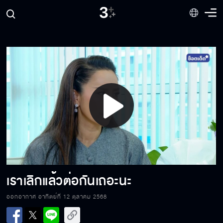
แสดงความดีใจกันหน่อยสิคุณ
ธีถพเนี่ยแหละน้องเขยพี่
Play
คุณโกหกไม่เก่งนะ
Video
ผมจองไว้แล้ว
เราเลิกแล้วต่อกันเถอะนะ
ออกอากาศ อาทิตย์ที่ 12 ตุลาคม 2568
แกทรยศแผ่นดินบ้านเกิด