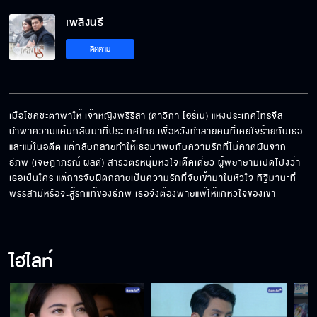
เพลิงนรี
ยกโทษให้เกรซด้วยนะคะ
ติดตาม
ลูกต้องอยู่ที่นี่ อย่าให้มันได้อะไรไป
เมื่อโชคชะตาพาให้ เจ้าหญิงพริริสา (ดาวิกา โฮร์เน่) แห่งประเทศไทรจีส 
นำพาความแค้นกลับมาที่ประเทศไทย เพื่อหวังทำลายคนที่เคยใจร้ายกับเธอ 
และแม่ในอดีต แต่กลับกลายทำให้เธอมาพบกับความรักที่ไม่คาดฝันจาก 
อยู่ ๆ ก็หายไป เหมือนไม่เป็นห่วงกันเลย
ธีภพ (เจษฎาภรณ์ ผลดี) สารวัตรหนุ่มหัวใจเด็ดเดี่ยว ผู้พยายามเปิดโปงว่า
เธอเป็นใคร แต่การจับผิดกลายเป็นความรักที่จับเข้ามาในหัวใจ ทิฐิมานะที่
พริริสามีหรือจะสู้รักแท้ของธีภพ เธอจึงต้องพ่ายแพ้ให้แก่หัวใจของเขา
จะไม่เลิกจองเวรพวกแก
ไฮไลท์
พ่อขอโอกาสแก้ตัวสักครั้งได้ไหม