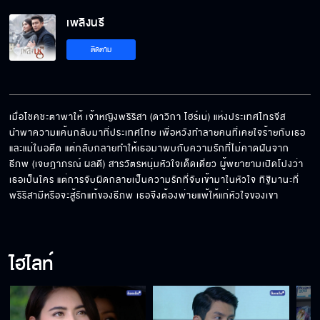
เพลิงนรี EP.13[5/5]
เพลิงนรี
ติดตาม
เมื่อโชคชะตาพาให้ เจ้าหญิงพริริสา (ดาวิกา โฮร์เน่) แห่งประเทศไทรจีส 
นำพาความแค้นกลับมาที่ประเทศไทย เพื่อหวังทำลายคนที่เคยใจร้ายกับเธอ 
และแม่ในอดีต แต่กลับกลายทำให้เธอมาพบกับความรักที่ไม่คาดฝันจาก 
ธีภพ (เจษฎาภรณ์ ผลดี) สารวัตรหนุ่มหัวใจเด็ดเดี่ยว ผู้พยายามเปิดโปงว่า
เธอเป็นใคร แต่การจับผิดกลายเป็นความรักที่จับเข้ามาในหัวใจ ทิฐิมานะที่
พริริสามีหรือจะสู้รักแท้ของธีภพ เธอจึงต้องพ่ายแพ้ให้แก่หัวใจของเขา
ไฮไลท์