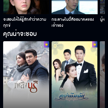
จะสอนให้ได้รู้จักคำว่าความ
กระดาษในนี้คืออนาคตของ
ผู้ห
ทุกข์
เจ้าของ
คุณน่าจะชอบ