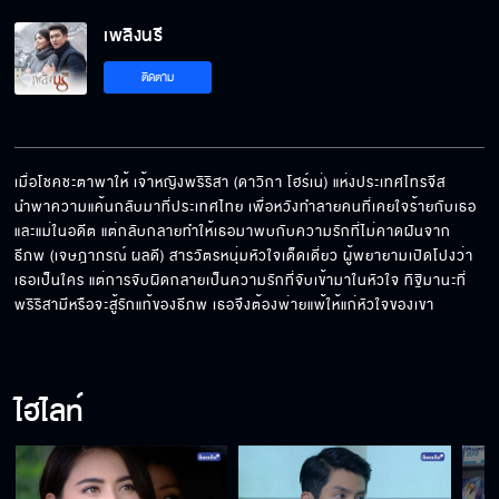
เพลิงนรี EP.5[5/5]
เพลิงนรี
ติดตาม
เมื่อโชคชะตาพาให้ เจ้าหญิงพริริสา (ดาวิกา โฮร์เน่) แห่งประเทศไทรจีส 
นำพาความแค้นกลับมาที่ประเทศไทย เพื่อหวังทำลายคนที่เคยใจร้ายกับเธอ 
และแม่ในอดีต แต่กลับกลายทำให้เธอมาพบกับความรักที่ไม่คาดฝันจาก 
ธีภพ (เจษฎาภรณ์ ผลดี) สารวัตรหนุ่มหัวใจเด็ดเดี่ยว ผู้พยายามเปิดโปงว่า
เธอเป็นใคร แต่การจับผิดกลายเป็นความรักที่จับเข้ามาในหัวใจ ทิฐิมานะที่
พริริสามีหรือจะสู้รักแท้ของธีภพ เธอจึงต้องพ่ายแพ้ให้แก่หัวใจของเขา
ไฮไลท์