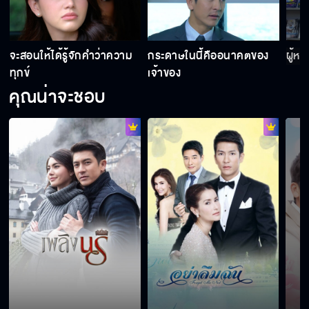
จะสอนให้ได้รู้จักคำว่าความ
กระดาษในนี้คืออนาคตของ
ผู้ห
ทุกข์
เจ้าของ
คุณน่าจะชอบ