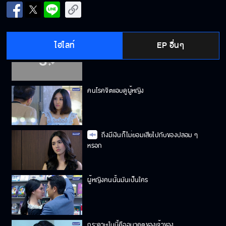
คนมีเงิน สนใจแค่ชื่อเสียง หน้าตาและเกียรติยศ
ไฮไลท์
EP อื่นๆ
เงินทองมันชดเชยความรู้สึกที่เสียไปไม่ได้
คนโรคจิตแอบดูผู้หญิง
ถึงมีเงินก็ไม่ยอมเสียไปกับของปลอม ๆ
หรอก
ผู้หญิงคนนั้นมันเป็นใคร
กระดาษในนี้คืออนาคตของเจ้าของ