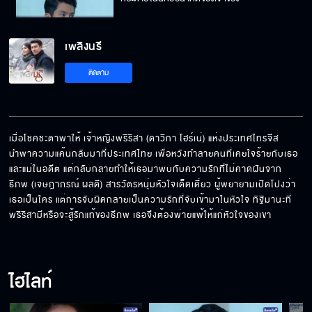
เพลิงนรี
จะสอนให้ได้รู้จักคำว่าความทุกข์
ติดตาม
เมื่อโชคชะตาพาให้ เจ้าหญิงพริริสา (ดาวิกา โฮร์เน่) แห่งประเทศไทรจีส 
นำพาความแค้นกลับมาที่ประเทศไทย เพื่อหวังทำลายคนที่เคยใจร้ายกับเธอ 
และแม่ในอดีต แต่กลับกลายทำให้เธอมาพบกับความรักที่ไม่คาดฝันจาก 
ธีภพ (เจษฎาภรณ์ ผลดี) สารวัตรหนุ่มหัวใจเด็ดเดี่ยว ผู้พยายามเปิดโปงว่า
เธอเป็นใคร แต่การจับผิดกลายเป็นความรักที่จับเข้ามาในหัวใจ ทิฐิมานะที่
พริริสามีหรือจะสู้รักแท้ของธีภพ เธอจึงต้องพ่ายแพ้ให้แก่หัวใจของเขา
ไฮไลท์