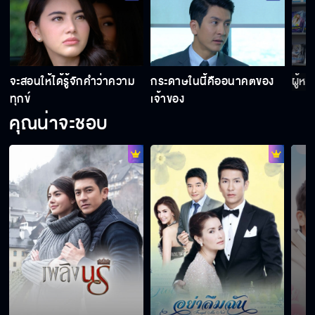
จะสอนให้ได้รู้จักคำว่าความ
กระดาษในนี้คืออนาคตของ
ผู้ห
ทุกข์
เจ้าของ
คุณน่าจะชอบ