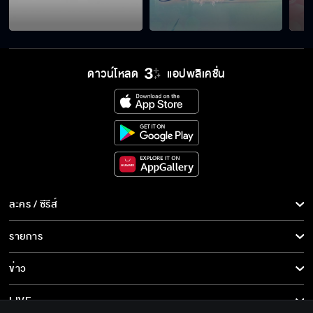
ดาวน์โหลด
แอปพลิเคชั่น
ละคร / ซีรีส์
ละคร/ซีรีส์
รายการ
ซีรีส์นานาชาติ
รายการทั้งหมด
ข่าว
การ์ตูน & เกม
ข่าวทั้งหมด
LIVE