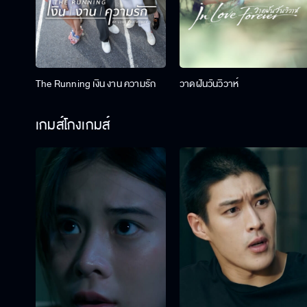
The Running เงิน งาน ความรัก
วาดฝันวันวิวาห์
เกมส์โกงเกมส์