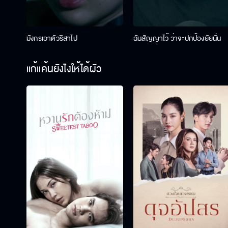
มังกรเอาตัวริสาไป
ฉันสัญญาไว้ ว่าจะปกป้องยัยนั่น
แก้แค้นยังไงให้ได้ผัว