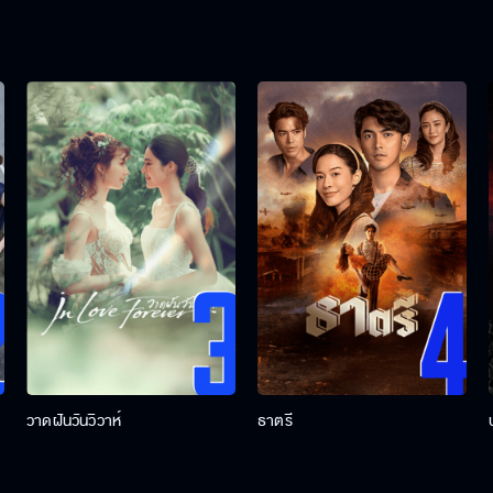
วาดฝันวันวิวาห์
ธาตรี