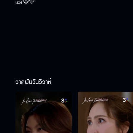
น้อง 🩷💚
วาดฝันวันวิวาห์