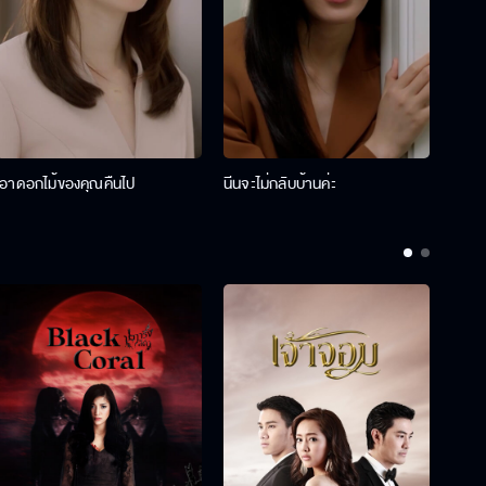
เอาดอกไม้ของคุณคืนไป
นีนจะไม่กลับบ้านค่ะ
นินท