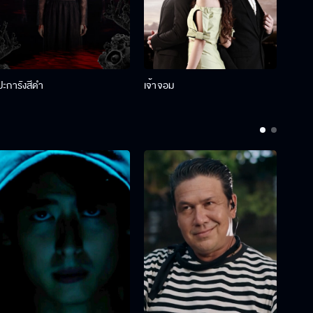
ปะการังสีดำ
เจ้าจอม
รักกั