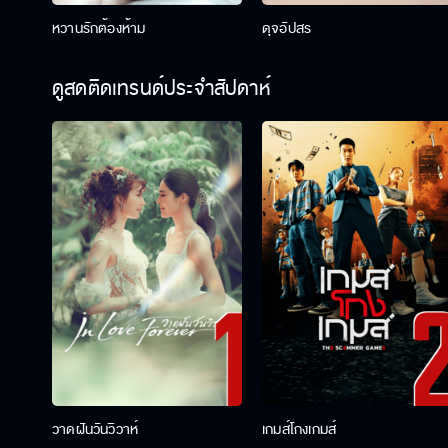
หวานรักต้องห้าม
ดุจอัปสร
ดูสดติดเทรนด์ประจำสัปดาห์
วาดฝันวันวิวาห์
เกมส์โกงเกมส์