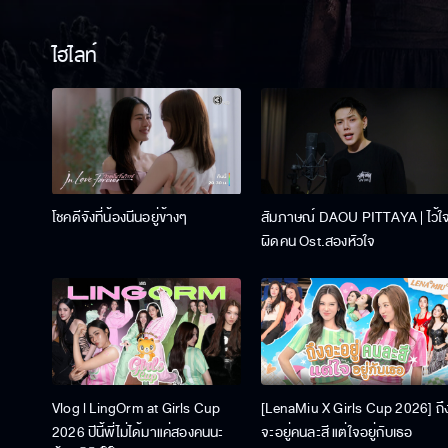
ไฮไลท์
โชคดีจังที่น้องนีนอยู่ข้างๆ
สัมภาษณ์ DAOU PITTAYA | ไว้ใ
ผิดคน Ost.สองหัวใจ
Vlog l LingOrm at Girls Cup
[LenaMiu X Girls Cup 2026] ถึ
2026 ปีนี้พี่ไม่ได้มาแค่สองคนนะ
จะอยู่คนละสี แต่ใจอยู่กับเธอ