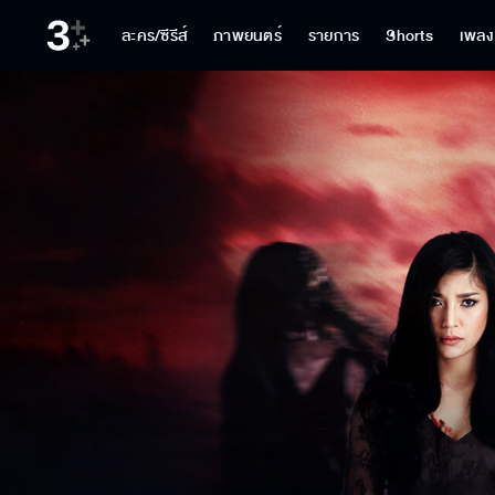
ละคร/ซีรีส์
ภาพยนตร์
รายการ
Shorts
เพลง