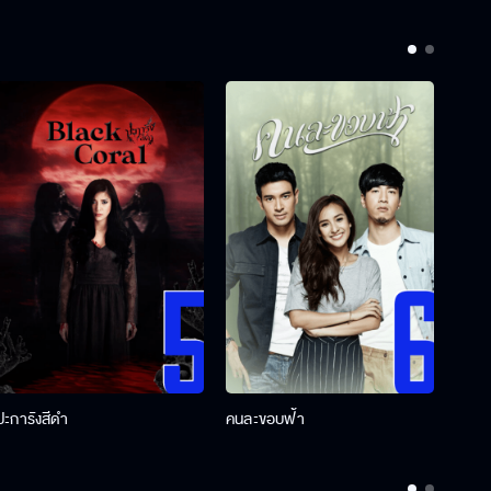
ปะการังสีดำ
คนละขอบฟ้า
ผู้กอ