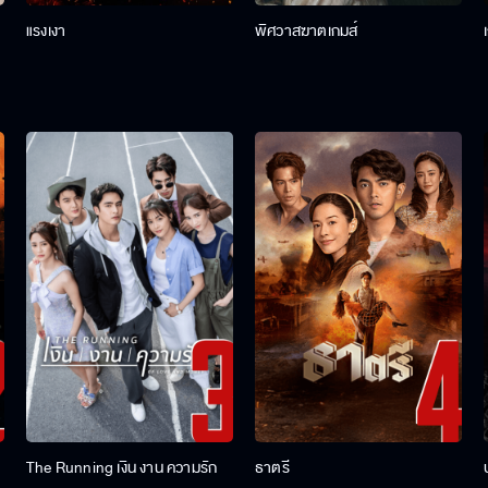
แรงเงา
พิศวาสฆาตเกมส์
The Running เงิน งาน ความรัก
ธาตรี