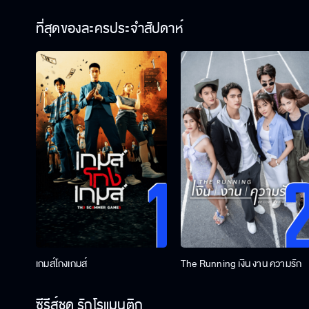
ที่สุดของละครประจำสัปดาห์
เกมส์โกงเกมส์
The Running เงิน งาน ความรัก
ซีรีส์ชุด รักโรแมนติก