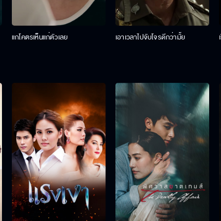
แกโคตรเห็นแก่ตัวเลย
เอาเวลาไปจับโจรดีกว่ามั้ย