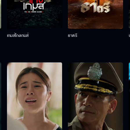
เกมส์โกงเกมส์
ธาตรี