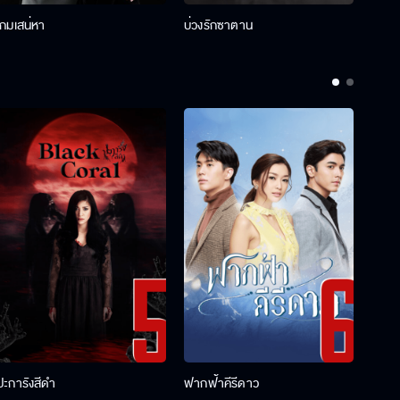
เกมเสน่หา
บ่วงรักซาตาน
บ่วงห
ปะการังสีดำ
ฟากฟ้าคีรีดาว
พ่อคร