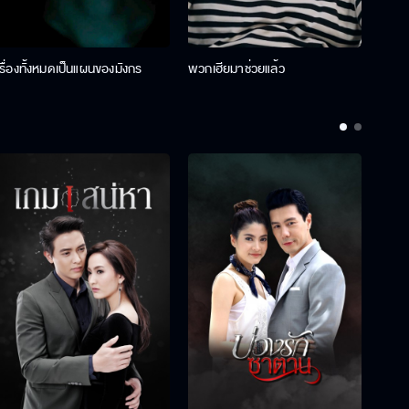
เรื่องทั้งหมดเป็นแผนของมังกร
พวกเฮียมาช่วยแล้ว
ที่ป๊า