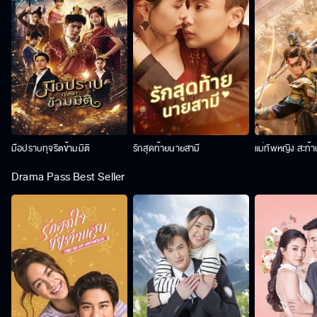
มือปราบทุจริตข้ามมิติ
รักสุดท้ายนายสามี
แม่ทัพหญิง สะท้
Drama Pass Best Seller