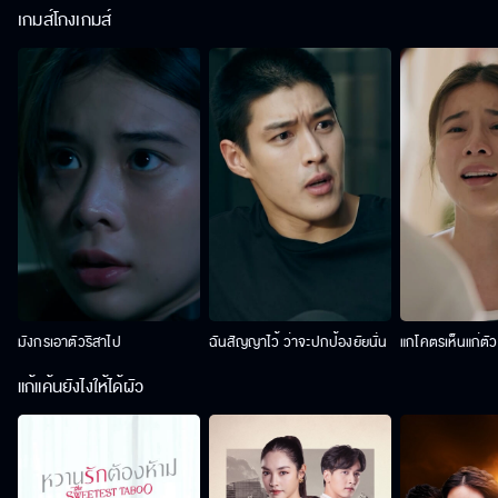
เกมส์โกงเกมส์
มังกรเอาตัวริสาไป
ฉันสัญญาไว้ ว่าจะปกป้องยัยนั่น
แกโคตรเห็นแก่ตั
แก้แค้นยังไงให้ได้ผัว