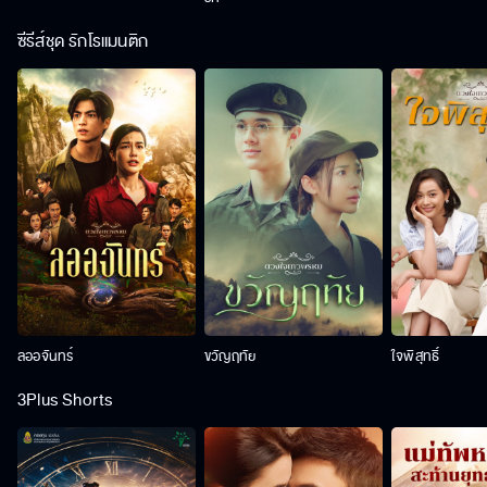
ซีรีส์ชุด รักโรแมนติก
ลออจันทร์
ขวัญฤทัย
ใจพิสุทธิ์
3Plus Shorts