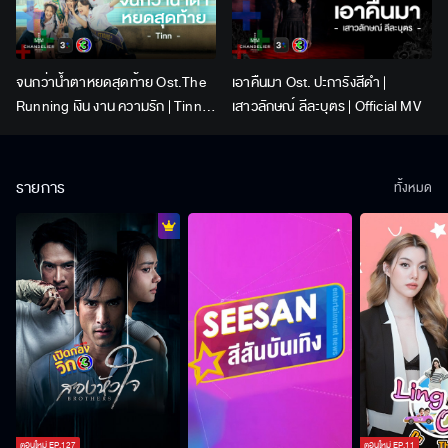
จนกว่าน้ำตาหยดสุดท้าย Ost.The
เอาคืนมา Ost. ปะการังสีดำ |
Running เงิน งาน ความรัก | Tinn |
เสาวลักษณ์ ลีละบุตร | Official MV
Official MV
รายการ
ทั้งหมด
ตอนใหม่
EP.
127
ตอนใหม่
EP.
11