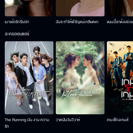
เมาแล้วรักรึเปล่า
ฉันจะทำให้พี่รัญจน์เกลียดแก
แผนนี้เราต้องช่ว
ละครออนแอร์
The Running เงิน งาน ความ
วาดฝันวันวิวาห์
เกมส์โกงเกมส์
รัก