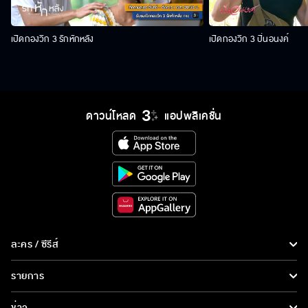
เปิดกองวิก 3 รักหักหลัง
เปิดกองวิก 3 ปิ่นอนงค์
ดาวน์โหลด
แอปพลิเคชั่น
ละคร / ซีรีส์
ละคร/ซีรีส์
รายการ
ซีรีส์นานาชาติ
รายการทั้งหมด
ข่าว