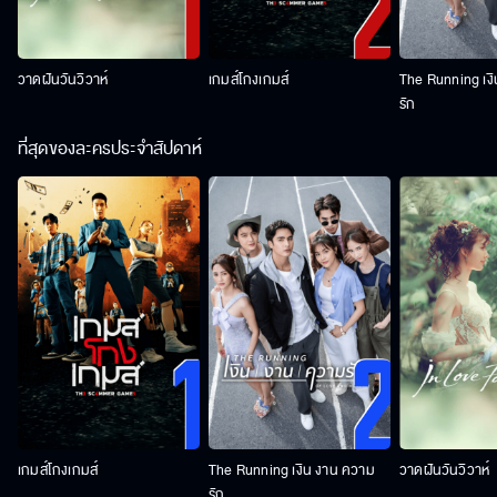
วาดฝันวันวิวาห์
เกมส์โกงเกมส์
The Running เง
รัก
ที่สุดของละครประจำสัปดาห์
เกมส์โกงเกมส์
The Running เงิน งาน ความ
วาดฝันวันวิวาห์
รัก