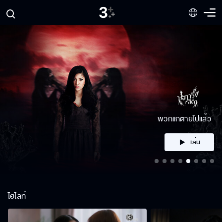
คลิก
ไฮไลท์