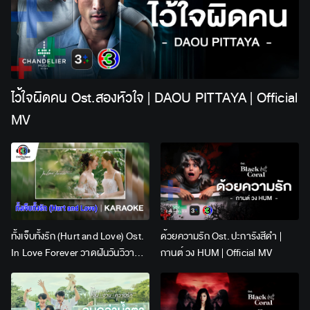
ไว้ใจผิดคน Ost.สองหัวใจ | DAOU PITTAYA | Official
MV
ทั้งเจ็บทั้งรัก (Hurt and Love) Ost.
ด้วยความรัก Ost. ปะการังสีดำ |
In Love Forever วาดฝันวันวิวาห์ |
กานต์ วง HUM | Official MV
Lingling Kwong x Orm
Kornnaphat | Official Karaoke