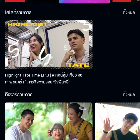
ไฮไลท์รายการ
ทั้งหมด
Highlight Tate Time EP.3 | #เทศน์อุ้ม เที่ยว หอ
ภาพยนตร์ ทำภารกิจตามรอย “ใจพิสุทธิ์“
ทีเซอร์รายการ
ทั้งหมด