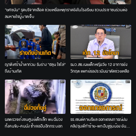
“ยศชนัน” รุดบริจาคเลือด ช่วยเหยื่อเหตุกราดยิงในโรงเรียน ชวนประชาชนร่วมต่อ
ลมหายใจผู้บาดเจ็บ
ญาติเศร้าน้ำตาท่วม รับร่าง “ฮลุน โซโล่”
รมว.สธ.เผยเด็กหญิงวัย 12 อาการยัง
ถึงบ้านเกิด
วิกฤต แพทย์รอประเมินผ่าตัดช่วยเหลือ
ผลตรวจเก๋งชนศูนย์เด็กเล็ก พบฉี่ม่วง
รร.เซนต์คาเบรียล ออกแถลงการณ์ปม
ทั้งคนขับ-คนนั่ง ซ้ำเจอปืนอีกกระบอก
คลิปรุ่นพี่ทำร้าย-พกปืนขู่รุ่นน้อง ยัน
ลงโทษเด็ดขาด ไม่สนับสนุนความรุนแรง