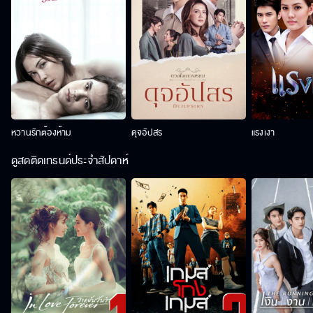
หวานรักต้องห้าม
ดุจอัปสร
แรงเงา
ดูสดติดเทรนด์ประจำสัปดาห์