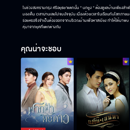
ในช่วงสงครามกรุง ศรีอยุธยาแตกนั้น ” นกยูง ” ต้องดูแลบ้านเพียงลำพั
มองเห็น เวลาผ่านเลยไปจนปัจจุบัน เนื่องด้วยเวลาในเรือนกับโลกภายน
ร่อยหรอจึงจำเป็นต้องออกจากบริเวณบ้านเพื่อหาสเบียง ทำให้ได้มาพบ ” พ
คุ่มาจากยุคที่แตกต่างกัน
คุณน่าจะชอบ