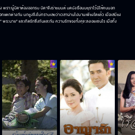
ง พราะผู้บิดาต้องออกรบ บิดาจึงร่ายมนต์ บดบังเรื่อนมยุราไว้มิให้คนนอก
อกแตกต่างกัน นกยูงจึงไม่ทราบเลยว่าเวลาผ่านไปนานเพียงใดแล้ว เมื่อเสบียง
ระนาย” และเกิดรักซึ่งกันและกัน ความรักของทั้งคุ่จะลงเอยเช่นไร เมื่อทั้ง