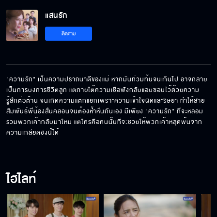
แสนรัก
เป็นเมียต้องให้เกียรติผัวถึงจะเจริญ
ติดตาม
เป็นลูกผู้หญิงมันต้องแต่งออก
"ความรัก" เป็นความปราถนาดีของแม่ หากมันท่วมท้นจนเกินไป อาจกลาย
เป็นการบงการชีวิตลูก แต่ภายใต้ความเชื่อฟังกลับแอบซ่อนไว้ด้วยความ
รู้สึกต่อต้าน จนเกิดความแตกแยกเพราะความเข้าใจผิดและริษยา ทำให้สาย
แม่สื่อไม่ต้อง คุยกันเรื่องสินสอดเลยดีกว่า
สัมพันธ์พี่น้องสั่นคลอนจนต้องห้ำหั่นกันเอง มีเพียง "ความรัก" ที่จะหลอม
รวมพวกเค้ากลับมาใหม่ แต่ใครคือคนนั้นที่จะช่วยให้พวกเค้าหลุดพ้นจาก
ความเกลียดชังนี้ได้
ลื้อมีหลักฐานอะไรว่า อาเฉิน เป็นคนทำหม้อแปลง
ระเบิด
ไฮไลท์
คนที่เสียอำนาจถ้าคุณขึ้นบริหาร คนนั้นแหละน่า
สงสัย