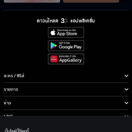
เขินทำไม เราเป็น ผัวเมีย กันไม่ใช่เหรอ
ดาวน์โหลด
แอปพลิเคชั่น
อย่ามาผลักให้ฉันเป็นสาเหตุทำให้พี่น้องต้องผิดใจ
กัน
เราสามพี่น้องคอยปกป้องกันเสมอ
ละคร / ซีรีส์
ละคร/ซีรีส์
รายการ
หรือจะเป็นฟ้าลิขิตให้ อารัก พ้นเคราะห์
ซีรีส์นานาชาติ
รายการทั้งหมด
ข่าว
การ์ตูน & เกม
ข่าวทั้งหมด
LIVE
อั๊วคิดถึงลูกทุกวัน แต่อั๊วต้องตัดใจ
รายการข่าว
ทีวีออนไลน์
เกี่ยวกับเรา
เว็บไซต์นี้ใช้คุกกี้