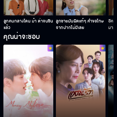
อย่านึกว่ามีเตี่ยของลื้อให้ท้ายแล้วจะกลั่นแกล้งลูก
อั๊วยังไงก็ได้
า
ลูกคนกลางโดน ม้า ด่าจนชิน
ลูกชายมันผิดแท้ๆ คำขอโทษ
อีคนใ
แล้ว
จากปากไม่มีเลย
มาด่
คุณน่าจะชอบ
ขืนให้ ราณี แต่งงานกับบ้านนั้นเท่ากับส่งเนื้อเข้า
ปากเสือ
โทษฐานทำให้น้อยใจ คุณสามีต้องล้างจาน และ
พับผ้าด้วย
อั๊วจะทำให้ คุณนายเหมย มันแค้นจนกระอักเลือด
ความอิจฉามันทำให้คนหน้ามืดตามัวทำอะไรก็ได้