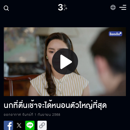
ถ้าไม่อยากให้พี่ชายมันมารังควานก็ เลิกกับมันซะ
คนอย่างเฮียเฉินจะกลัวคำขู่ของน้องชายเหรอ
Play
ไม่ไล่ออกจากบ้านไม่ได้หมายความว่าจะรับมา
เป็นสะใภ้
Video
เพราะนังเหมยแท้ ๆ เราถึงมีลูกไปสู้กับพวกมันไม่
ได้
นกที่ตื่นเช้าจะได้หนอนตัวใหญ่ที่สุด
ออกอากาศ จันทร์ที่ 1 กันยายน 2568
ถ้าอยากจะรู้ก็ออกมาฟังเลย ไม่ต้องมาทำลับ ๆ
ล่อ ๆ