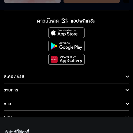
อย่ามาผลักให้ฉันเป็นสาเหตุทำให้พี่น้องต้องผิดใจ
กัน
ดาวน์โหลด
แอปพลิเคชั่น
เราสามพี่น้องคอยปกป้องกันเสมอ
หรือจะเป็นฟ้าลิขิตให้ อารัก พ้นเคราะห์
ละคร / ซีรีส์
ละคร/ซีรีส์
รายการ
อั๊วคิดถึงลูกทุกวัน แต่อั๊วต้องตัดใจ
ซีรีส์นานาชาติ
รายการทั้งหมด
ข่าว
การ์ตูน & เกม
ข่าวทั้งหมด
LIVE
ซื้อของขวัญเหมือนเป็นลางว่าเราต้องห่างไกล
รายการข่าว
ทีวีออนไลน์
เกี่ยวกับเรา
เว็บไซต์นี้ใช้คุกกี้