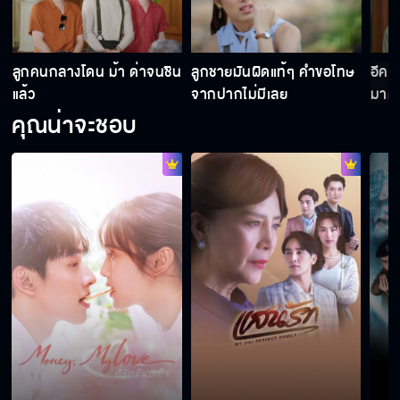
ขืนให้ ราณี แต่งงานกับบ้านนั้นเท่ากับส่งเนื้อเข้า
ปากเสือ
า
ลูกคนกลางโดน ม้า ด่าจนชิน
ลูกชายมันผิดแท้ๆ คำขอโทษ
อีคนใ
แล้ว
จากปากไม่มีเลย
มาด่
คุณน่าจะชอบ
โทษฐานทำให้น้อยใจ คุณสามีต้องล้างจาน และ
พับผ้าด้วย
อั๊วจะทำให้ คุณนายเหมย มันแค้นจนกระอักเลือด
ความอิจฉามันทำให้คนหน้ามืดตามัวทำอะไรก็ได้
เขินทำไม เราเป็น ผัวเมีย กันไม่ใช่เหรอ