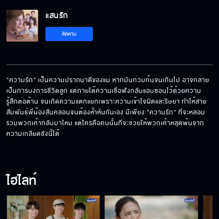
แสนรัก
เป็นลูกผู้หญิงมันต้องแต่งออก
ติดตาม
แม่สื่อไม่ต้อง คุยกันเรื่องสินสอดเลยดีกว่า
"ความรัก" เป็นความปราถนาดีของแม่ หากมันท่วมท้นจนเกินไป อาจกลาย
เป็นการบงการชีวิตลูก แต่ภายใต้ความเชื่อฟังกลับแอบซ่อนไว้ด้วยความ
รู้สึกต่อต้าน จนเกิดความแตกแยกเพราะความเข้าใจผิดและริษยา ทำให้สาย
ลื้อมีหลักฐานอะไรว่า อาเฉิน เป็นคนทำหม้อแปลง
สัมพันธ์พี่น้องสั่นคลอนจนต้องห้ำหั่นกันเอง มีเพียง "ความรัก" ที่จะหลอม
ระเบิด
รวมพวกเค้ากลับมาใหม่ แต่ใครคือคนนั้นที่จะช่วยให้พวกเค้าหลุดพ้นจาก
ความเกลียดชังนี้ได้
คนที่เสียอำนาจถ้าคุณขึ้นบริหาร คนนั้นแหละน่า
สงสัย
ไฮไลท์
อย่านึกว่ามีเตี่ยของลื้อให้ท้ายแล้วจะกลั่นแกล้งลูก
อั๊วยังไงก็ได้