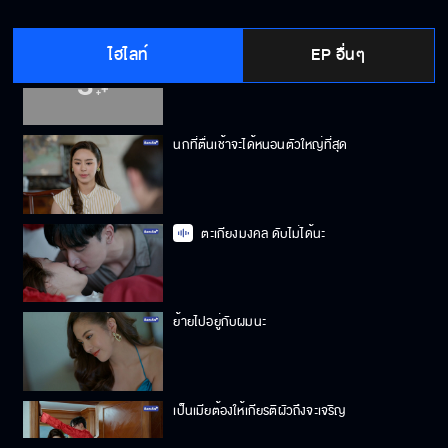
ไฮไลท์
EP อื่นๆ
อย่านะอาเหมย โกรธลูกแค่ไหนก็อย่าไล่ออกจาก
บ้าน
นกที่ตื่นเช้าจะได้หนอนตัวใหญ่ที่สุด
ตะเกียงมงคล ดับไม่ได้นะ
ย้ายไปอยู่กับผมนะ
เป็นเมียต้องให้เกียรติผัวถึงจะเจริญ