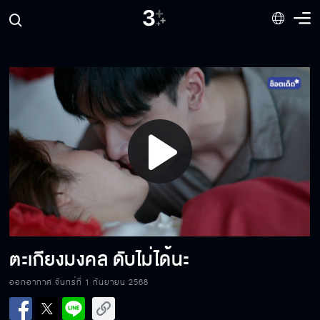
คนอย่างเฮียเฉินจะกลัวคำขู่ของน้องชายเหรอ
ไม่ไล่ออกจากบ้านไม่ได้หมายความว่าจะรับมา
เป็นสะใภ้
Play
เพราะนังเหมยแท้ ๆ เราถึงมีลูกไปสู้กับพวกมันไม่
ได้
Video
ถ้าอยากจะรู้ก็ออกมาฟังเลย ไม่ต้องมาทำลับ ๆ
ล่อ ๆ
ตะเกียงมงคล ดับไม่ได้นะ
ออกอากาศ จันทร์ที่ 1 กันยายน 2568
ฉันไม่ได้กลัวลำบาก แต่ฉันกลัวเสียคุณไป