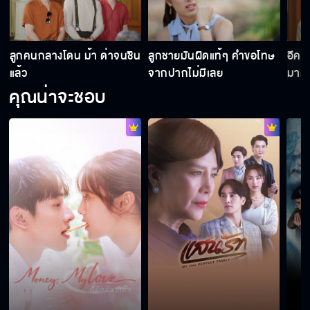
า
ลูกคนกลางโดน ม้า ด่าจนชิน
ลูกชายมันผิดแท้ๆ คำขอโทษ
อีคนใ
แล้ว
จากปากไม่มีเลย
มาด่
คุณน่าจะชอบ