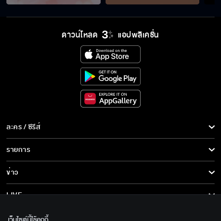
ดาวน์โหลด
แอปพลิเคชั่น
ละคร / ซีรีส์
ละคร/ซีรีส์
รายการ
ซีรีส์นานาชาติ
รายการทั้งหมด
ข่าว
การ์ตูน & เกม
ข่าวทั้งหมด
LIVE
รายการข่าว
ทีวีออนไลน์
เกี่ยวกับเรา
เว็บไซต์นี้ใช้คุกกี้