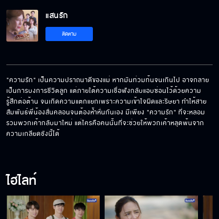
แสนรัก EP.12[5/5]
แสนรัก
ติดตาม
"ความรัก" เป็นความปราถนาดีของแม่ หากมันท่วมท้นจนเกินไป อาจกลาย
เป็นการบงการชีวิตลูก แต่ภายใต้ความเชื่อฟังกลับแอบซ่อนไว้ด้วยความ
รู้สึกต่อต้าน จนเกิดความแตกแยกเพราะความเข้าใจผิดและริษยา ทำให้สาย
สัมพันธ์พี่น้องสั่นคลอนจนต้องห้ำหั่นกันเอง มีเพียง "ความรัก" ที่จะหลอม
รวมพวกเค้ากลับมาใหม่ แต่ใครคือคนนั้นที่จะช่วยให้พวกเค้าหลุดพ้นจาก
ความเกลียดชังนี้ได้
ไฮไลท์