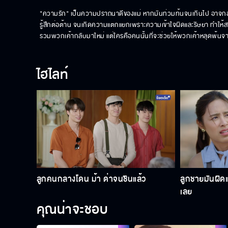
"ความรัก" เป็นความปราถนาดีของแม่ หากมันท่วมท้นจนเกินไป อาจกลา
รู้สึกต่อต้าน จนเกิดความแตกแยกเพราะความเข้าใจผิดและริษยา ทำให้สาย
รวมพวกเค้ากลับมาใหม่ แต่ใครคือคนนั้นที่จะช่วยให้พวกเค้าหลุดพ้นจา
ไฮไลท์
ลูกคนกลางโดน ม้า ด่าจนชินแล้ว
ลูกชายมันผิด
เลย
คุณน่าจะชอบ