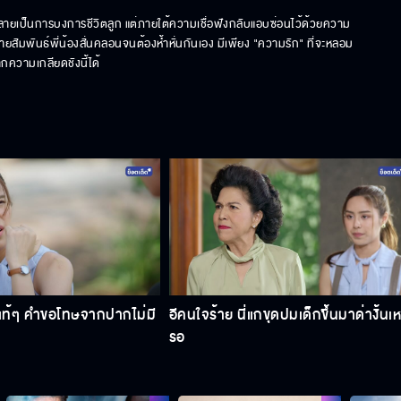
ยเป็นการบงการชีวิตลูก แต่ภายใต้ความเชื่อฟังกลับแอบซ่อนไว้ด้วยความ
สัมพันธ์พี่น้องสั่นคลอนจนต้องห้ำหั่นกันเอง มีเพียง "ความรัก" ที่จะหลอม
กความเกลียดชังนี้ได้
แท้ๆ คำขอโทษจากปากไม่มี
อีคนใจร้าย นี่แกขุดปมเด็กขึ้นมาด่างั้นเ
รอ