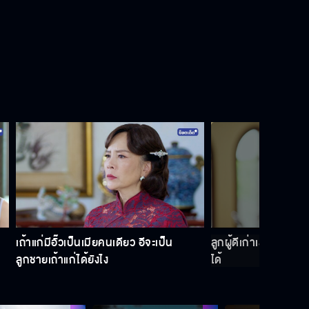
หรือจะเป็นฟ้าลิขิตให้ อารัก พ้นเคราะห์
อั๊วคิดถึงลูกทุกวัน แต่อั๊วต้องตัดใจ
ซื้อของขวัญเหมือนเป็นลางว่าเราต้อง
ห่างไกล
ห
เถ้าแก่มีอั๊วเป็นเมียคนเดียว อีจะเป็น
ลูกผู้ดีเก่าเล่นม้า ค้
คิดว่า ไอ้เฉิน มันจะปกป้องลื้อเหมือนพี่
ลูกชายเถ้าแก่ได้ยังไง
ได้
น้องร่วมสายเลือดเหรอ