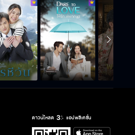
ฉันกินแต่ยาบำรุงที่จันทร์แรมเอามา
ฝาก
ถ้านับระยะเวลาก็ไม่นาน แต่นับความ
รู้สึกคือนานมาก
เตี่ยอย่าบอกคุณนายนะ
หนูไม่ได้กินยาบำรุงของคุณนาย
ดาวน์โหลด
แอปพลิเคชั่น