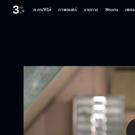
ละคร/ซีรีส์
ภาพยนตร์
รายการ
Shorts
เพลง