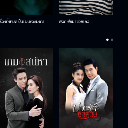
เรื่องทั้งหมดเป็นแผนของมังกร
พวกเฮียมาช่วยแล้ว
ที่ป๊า