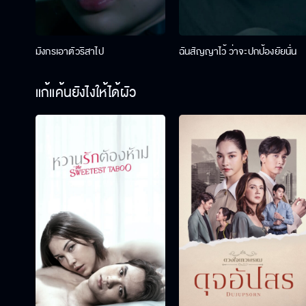
มังกรเอาตัวริสาไป
ฉันสัญญาไว้ ว่าจะปกป้องยัยนั่น
แก้แค้นยังไงให้ได้ผัว