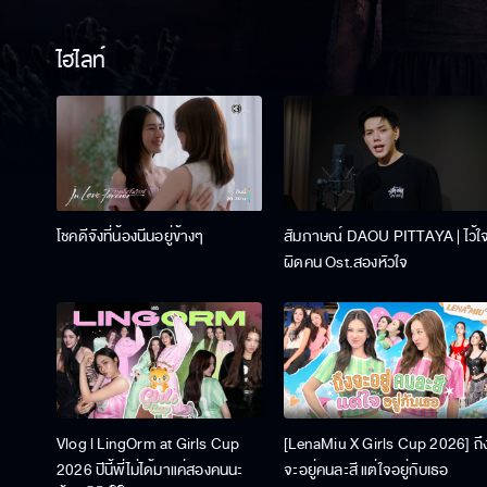
ไฮไลท์
โชคดีจังที่น้องนีนอยู่ข้างๆ
สัมภาษณ์ DAOU PITTAYA | ไว้ใ
ผิดคน Ost.สองหัวใจ
Vlog l LingOrm at Girls Cup
[LenaMiu X Girls Cup 2026] ถึ
2026 ปีนี้พี่ไม่ได้มาแค่สองคนนะ
จะอยู่คนละสี แต่ใจอยู่กับเธอ