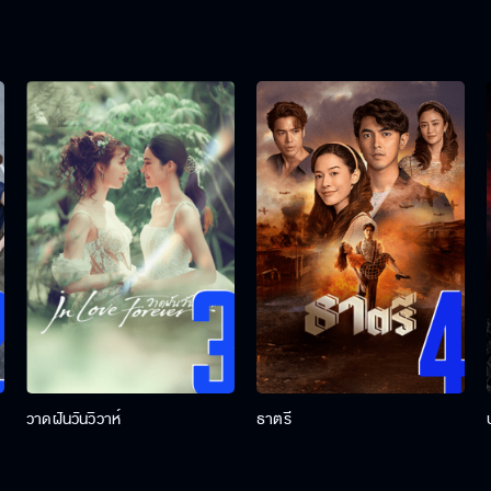
วาดฝันวันวิวาห์
ธาตรี