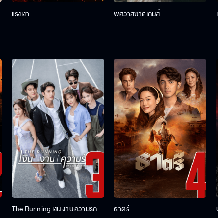
แรงเงา
พิศวาสฆาตเกมส์
The Running เงิน งาน ความรัก
ธาตรี