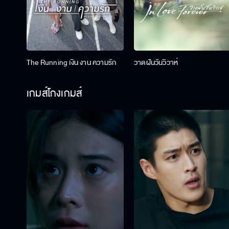
The Running เงิน งาน ความรัก
วาดฝันวันวิวาห์
เกมส์โกงเกมส์