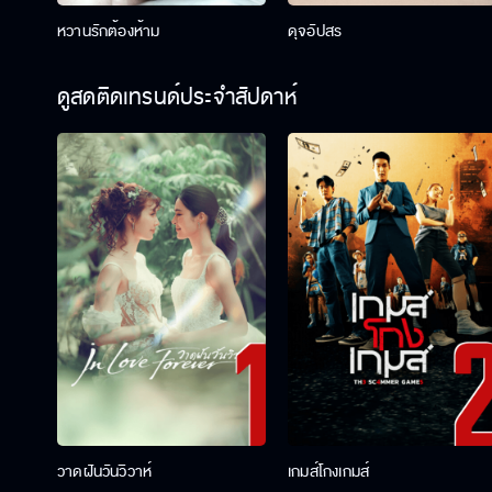
หวานรักต้องห้าม
ดุจอัปสร
ดูสดติดเทรนด์ประจำสัปดาห์
วาดฝันวันวิวาห์
เกมส์โกงเกมส์