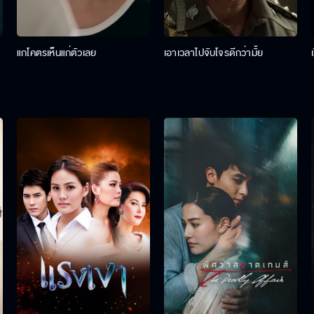
แกโคตรเห็นแก่ตัวเลย
เอาเวลาไปจับโจรดีกว่ามั้ย