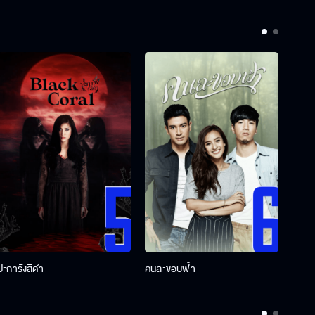
ปะการังสีดำ
คนละขอบฟ้า
ผู้กอ