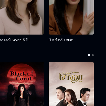
เอาดอกไม้ของคุณคืนไป
นีนจะไม่กลับบ้านค่ะ
นินท