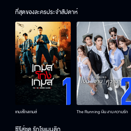
ที่สุดของละครประจำสัปดาห์
เกมส์โกงเกมส์
The Running เงิน งาน ความรัก
ซีรีส์ชุด รักโรแมนติก