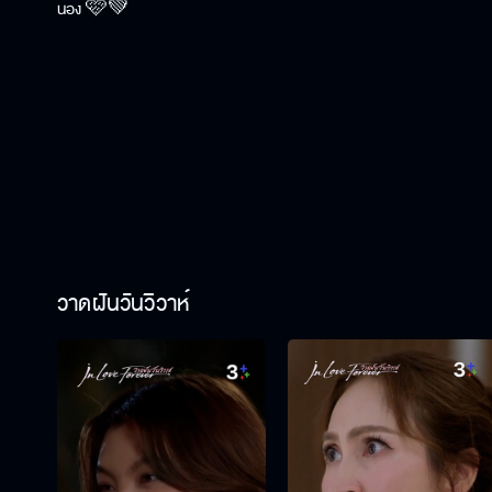
น้อง 🩷💚
วาดฝันวันวิวาห์