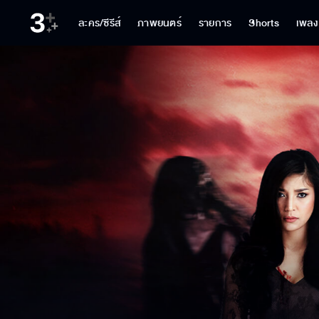
ละคร/ซีรีส์
ภาพยนตร์
รายการ
Shorts
เพลง