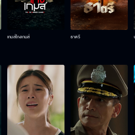
เกมส์โกงเกมส์
ธาตรี