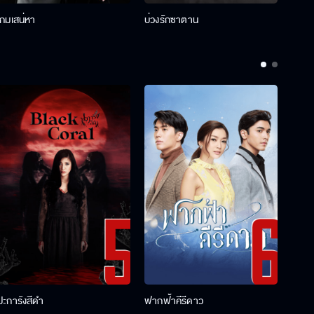
เกมเสน่หา
บ่วงรักซาตาน
บ่วงห
ปะการังสีดำ
ฟากฟ้าคีรีดาว
พ่อคร