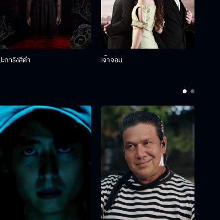
ปะการังสีดำ
เจ้าจอม
รักกั