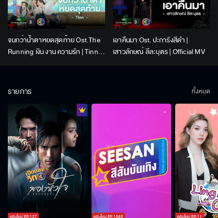
จนกว่าน้ำตาหยดสุดท้าย Ost.The
เอาคืนมา Ost. ปะการังสีดำ |
Running เงิน งาน ความรัก | Tinn |
เสาวลักษณ์ ลีละบุตร | Official MV
Official MV
รายการ
ทั้งหมด
ตอนใหม่
EP.
127
ตอนใหม่
EP.
1563
ตอนใหม่
EP.
11