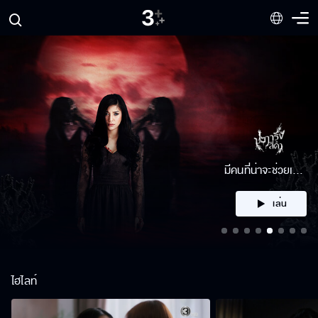
คลิก
ไฮไลท์