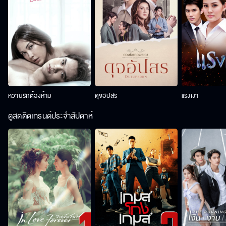
หวานรักต้องห้าม
ดุจอัปสร
แรงเงา
ดูสดติดเทรนด์ประจำสัปดาห์