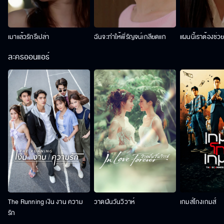
เมาแล้วรักรึเปล่า
ฉันจะทำให้พี่รัญจน์เกลียดแก
แผนนี้เราต้องช่ว
ละครออนแอร์
The Running เงิน งาน ความ
วาดฝันวันวิวาห์
เกมส์โกงเกมส์
รัก