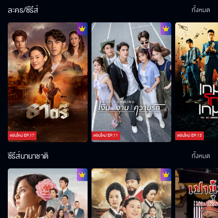
ละคร/ซีรีส์
ทั้งหมด
ตอนใหม่
EP.
17
ตอนใหม่
EP.
11
ตอนใหม่
EP.
13
ซีรีส์นานาชาติ
ทั้งหมด