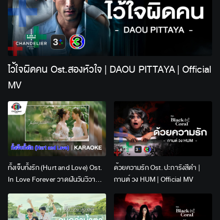
ไว้ใจผิดคน Ost.สองหัวใจ | DAOU PITTAYA | Official
MV
ทั้งเจ็บทั้งรัก (Hurt and Love) Ost.
ด้วยความรัก Ost. ปะการังสีดำ |
In Love Forever วาดฝันวันวิวาห์ |
กานต์ วง HUM | Official MV
Lingling Kwong x Orm
Kornnaphat | Official Karaoke