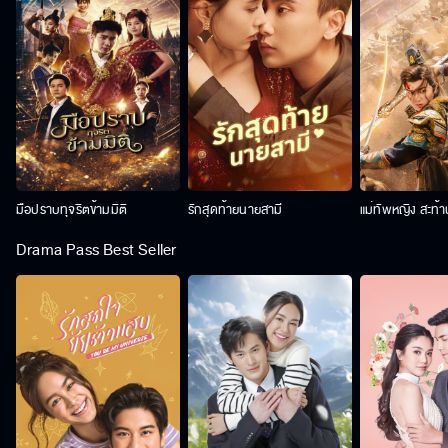
มือปราบทุจริตข้ามมิติ
รักสุดท้ายนายสามี
แม่ทัพหญิง สะท้
Drama Pass Best Seller