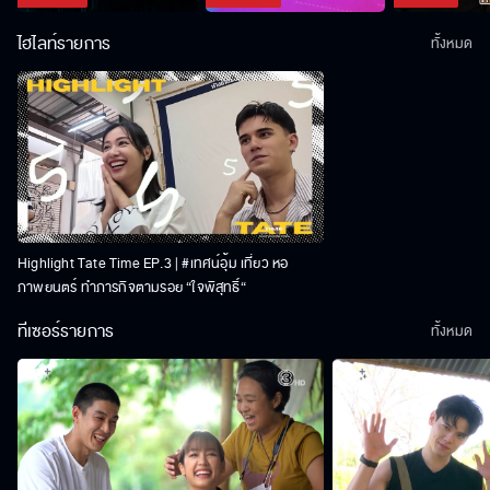
ไฮไลท์รายการ
ทั้งหมด
Highlight Tate Time EP.3 | #เทศน์อุ้ม เที่ยว หอ
ภาพยนตร์ ทำภารกิจตามรอย “ใจพิสุทธิ์“
ทีเซอร์รายการ
ทั้งหมด