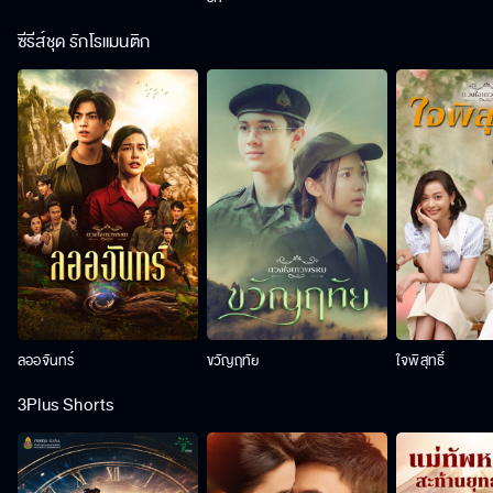
ซีรีส์ชุด รักโรแมนติก
ลออจันทร์
ขวัญฤทัย
ใจพิสุทธิ์
3Plus Shorts