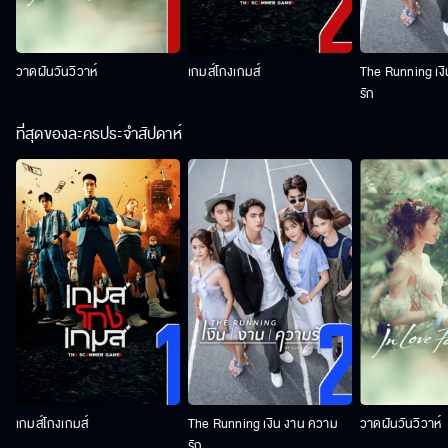
วาดฝันวันวิวาห์
เกมส์โกงเกมส์
The Running เง
รัก
ที่สุดของละครประจำสัปดาห์
เกมส์โกงเกมส์
The Running เงิน งาน ความ
วาดฝันวันวิวาห์
รัก