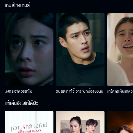
เกมส์โกงเกมส์
มังกรเอาตัวริสาไป
ฉันสัญญาไว้ ว่าจะปกป้องยัยนั่น
แกโคตรเห็นแก่ตั
แก้แค้นยังไงให้ได้ผัว