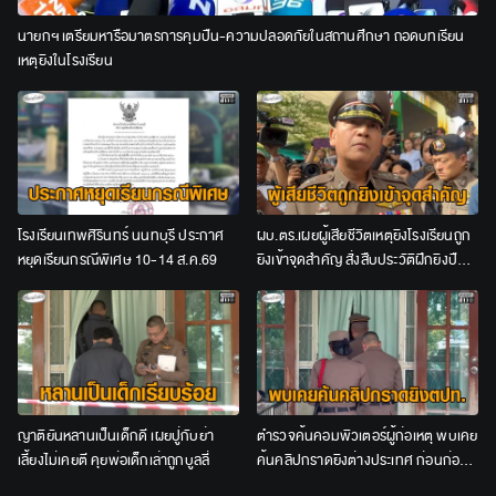
นายกฯ เตรียมหารือมาตรการคุมปืน-ความปลอดภัยในสถานศึกษา ถอดบทเรียน
เหตุยิงในโรงเรียน
โรงเรียนเทพศิรินทร์ นนทบุรี ประกาศ
ผบ.ตร.เผยผู้เสียชีวิตเหตุยิงโรงเรียนถูก
หยุดเรียนกรณีพิเศษ 10-14 ส.ค.69
ยิงเข้าจุดสำคัญ สั่งสืบประวัติฝึกยิงปืน
ก่อนก่อเหตุ
ญาติยันหลานเป็นเด็กดี เผยปู่กับย่า
ตำรวจค้นคอมพิวเตอร์ผู้ก่อเหตุ พบเคย
เลี้ยงไม่เคยตี คุยพ่อเด็กเล่าถูกบูลลี่
ค้นคลิปกราดยิงต่างประเทศ ก่อนก่อ
เหตุสลดยิงในโรงเรียน