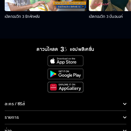
เปิดกองวิก 3 รักหักหลัง
เปิดกองวิก 3 ปิ่นอนงค์
ดาวน์โหลด
แอปพลิเคชั่น
ละคร / ซีรีส์
ละคร/ซีรีส์
รายการ
ซีรีส์นานาชาติ
รายการทั้งหมด
ข่าว