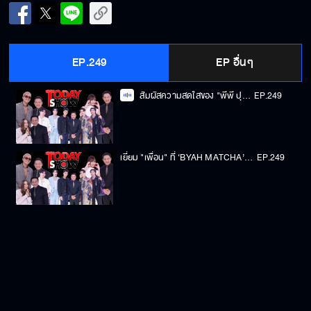
EP.249
EP อื่นๆ
สัมผัสความสดใสของ "พีพี ปุญญ์ปรีดี" กับรอยยิ้มที่หวานจับใจ | ทูเดย์โชว์ ทอล์คโชว์ 20 เม.ย.68 (1/2)
EP.249
เยี่ยม "เพื่อน" ที่ ‘BYAH MATCHA’ แลนด์มาร์คของคนรักชาเขียว |ทูเดย์โชว์ เยี่ยมๆ มองๆ 20 เม.ย.68(2/2)
EP.249