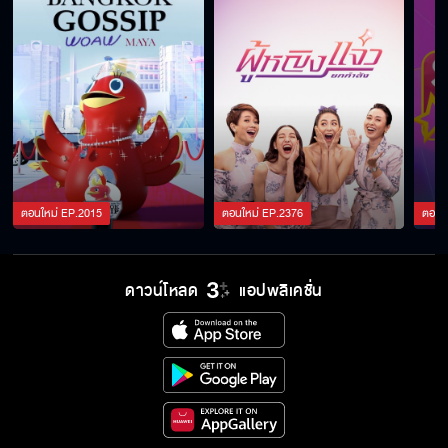
ตอนใหม่
EP.
2015
ตอนใหม่
EP.
2376
ตอนใ
ดาวน์โหลด
แอปพลิเคชั่น