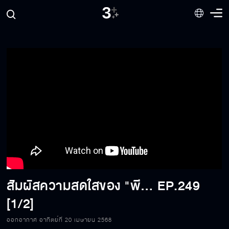
สัมผัสความสดใสของ "พีพี ปุญญ์ปรีดี" กับรอยยิ้มที่หวานจับใจ | ทูเดย์โชว์ ทอล์คโชว์ 20 เม.ย.68 (1/2)
EP.249
[1/2]
ออกอากาศ อาทิตย์ที่ 20 เมษายน 2568