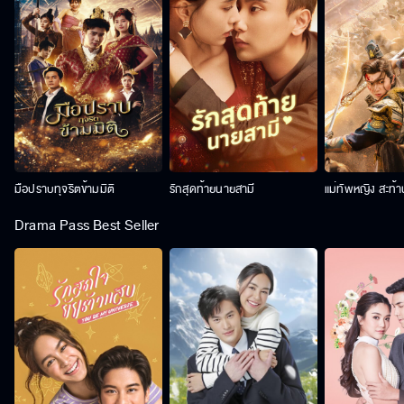
มือปราบทุจริตข้ามมิติ
รักสุดท้ายนายสามี
แม่ทัพหญิง สะท้
Drama Pass Best Seller