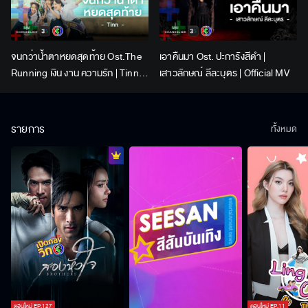
จนกว่าน้ำตาหยดสุดท้าย Ost.The
เอาคืนมา Ost. ปะการังสีดำ |
Running เงิน งาน ความรัก | Tinn |
เสาวลักษณ์ ลีละบุตร | Official MV
Official MV
รายการ
ทั้งหมด
ตอนใหม่
EP.
127
ตอนใหม่
EP.
11