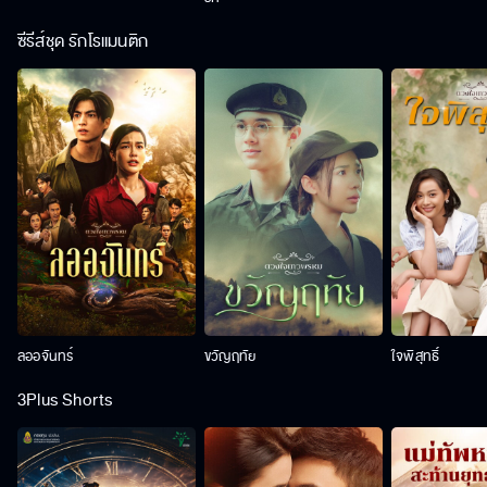
ซีรีส์ชุด รักโรแมนติก
ลออจันทร์
ขวัญฤทัย
ใจพิสุทธิ์
3Plus Shorts