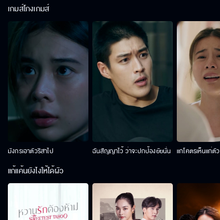
เกมส์โกงเกมส์
มังกรเอาตัวริสาไป
ฉันสัญญาไว้ ว่าจะปกป้องยัยนั่น
แกโคตรเห็นแก่ตั
แก้แค้นยังไงให้ได้ผัว