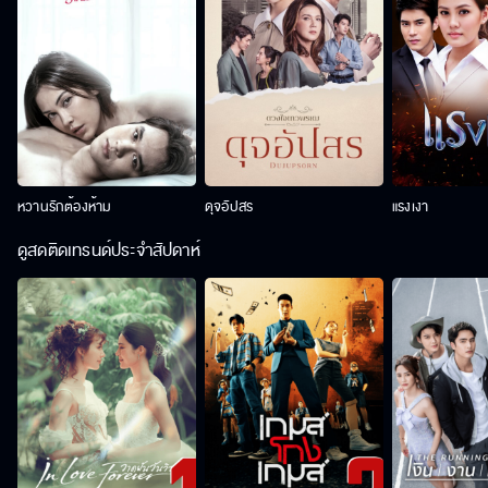
หวานรักต้องห้าม
ดุจอัปสร
แรงเงา
ดูสดติดเทรนด์ประจำสัปดาห์