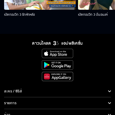
เปิดกองวิก 3 รักหักหลัง
เปิดกองวิก 3 ปิ่นอนงค์
ดาวน์โหลด
แอปพลิเคชั่น
ละคร / ซีรีส์
ละคร/ซีรีส์
รายการ
ซีรีส์นานาชาติ
รายการทั้งหมด
ข่าว