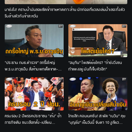
มายังไง! คราบน้ำมันลอยซัดเข้าชายหาดเกาะล้าน นักท่องเที่ยวลงเล่นน้ำเลอะทั้งตัว
รีบล้างตัวกันจ้าละหวั่น
“ประธาน กมธ.ตำรวจ” ถกรื้อใหญ่
“อนุทิน” โพสต์เย้ยใคร? “ถ้ายังวิ่งชน
พ.ร.บ.อาวุธปืน สั่งห้ามพกเด็ดขาด-
กำแพงอยู่ มันก็เจ็บหัวอีก”
เจ้าของปืนต้องร่วมรับโทษด้วย
ครบรอบ 2 ปีพรรคประชาชน "เท้ง" ย้ำ
ไทยลีก คอนเนคชั่น! สะพัด “เนวิน” คุย
ภารกิจเดิม ชนะเลือกตั้ง-เปลี่ยน
“บุญยิ่ง” เย็นวันนี้ จับตา 10 งูเขียว
ประเทศ-คืนอำนาจให้ประชาชน
เปลี่ยนสีน้ำเงินหรือไม่