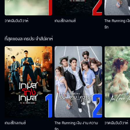
วาดฝันวันวิวาห์
เกมส์โกงเกมส์
The Running เง
รัก
ที่สุดของละครประจำสัปดาห์
เกมส์โกงเกมส์
The Running เงิน งาน ความ
วาดฝันวันวิวาห์
รัก