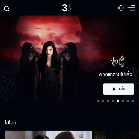
คลิก
ไฮไลท์