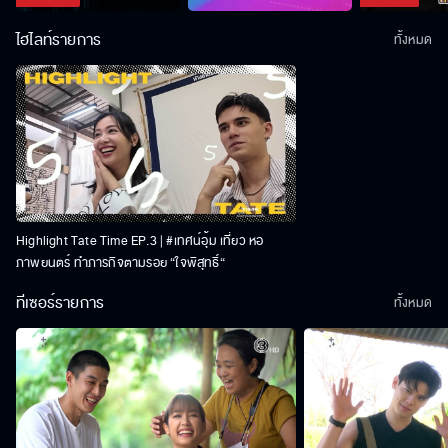
ไฮไลท์รายการ
ทั้งหมด
Highlight Tate Time EP.3 | #เทศน์อุ้ม เที่ยว หอ
ภาพยนตร์ ทำภารกิจตามรอย “ใจพิสุทธิ์“
ทีเซอร์รายการ
ทั้งหมด