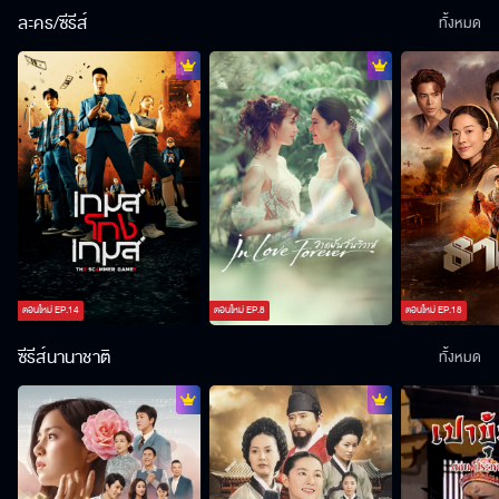
ละคร/ซีรีส์
ทั้งหมด
ตอนใหม่
EP.
14
ตอนใหม่
EP.
8
ตอนใหม่
EP.
18
ซีรีส์นานาชาติ
ทั้งหมด