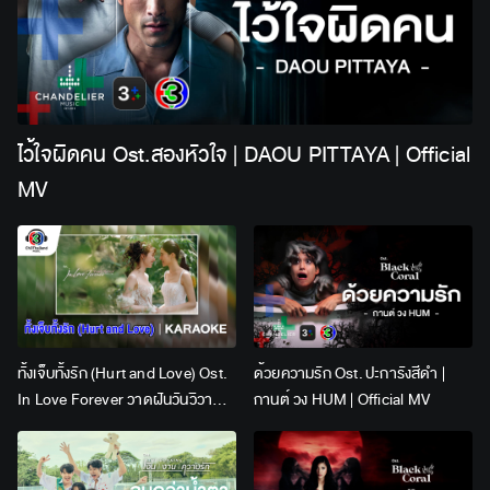
ไว้ใจผิดคน Ost.สองหัวใจ | DAOU PITTAYA | Official
MV
ทั้งเจ็บทั้งรัก (Hurt and Love) Ost.
ด้วยความรัก Ost. ปะการังสีดำ |
In Love Forever วาดฝันวันวิวาห์ |
กานต์ วง HUM | Official MV
Lingling Kwong x Orm
Kornnaphat | Official Karaoke