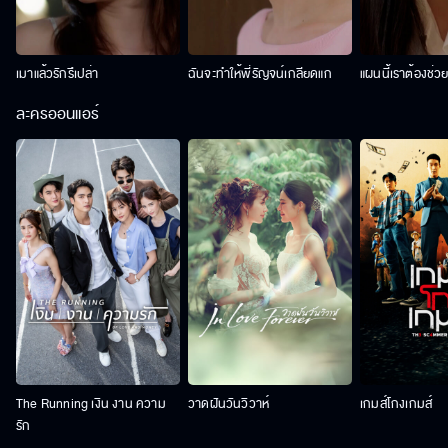
เมาแล้วรักรึเปล่า
ฉันจะทำให้พี่รัญจน์เกลียดแก
แผนนี้เราต้องช่ว
ละครออนแอร์
The Running เงิน งาน ความ
วาดฝันวันวิวาห์
เกมส์โกงเกมส์
รัก