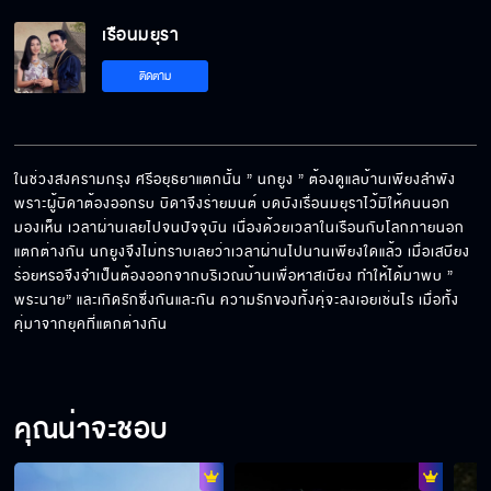
เรือนมยุรา
ติดตาม
ในช่วงสงครามกรุง ศรีอยุธยาแตกนั้น ” นกยูง ” ต้องดูแลบ้านเพียงลำพัง 
พราะผู้บิดาต้องออกรบ บิดาจึงร่ายมนต์ บดบังเรื่อนมยุราไว้มิให้คนนอก
มองเห็น เวลาผ่านเลยไปจนปัจจุบัน เนื่องด้วยเวลาในเรือนกับโลกภายนอก
แตกต่างกัน นกยูงจึงไม่ทราบเลยว่าเวลาผ่านไปนานเพียงใดแล้ว เมื่อเสบียง
ร่อยหรอจึงจำเป็นต้องออกจากบริเวณบ้านเพื่อหาสเบียง ทำให้ได้มาพบ ” 
พระนาย” และเกิดรักซึ่งกันและกัน ความรักของทั้งคุ่จะลงเอยเช่นไร เมื่อทั้ง
คุ่มาจากยุคที่แตกต่างกัน
คุณน่าจะชอบ