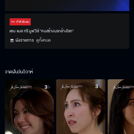
กำลังรับชม
แชน แนล ทรี มูฟวีส์ "คนสร้างนรกล้างโลก"
ผังรายการ
ดูทั้งหมด
วาดฝันวันวิวาห์