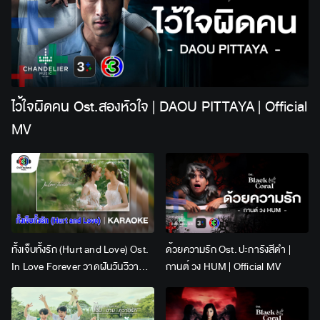
ไว้ใจผิดคน Ost.สองหัวใจ | DAOU PITTAYA | Official
MV
ทั้งเจ็บทั้งรัก (Hurt and Love) Ost.
ด้วยความรัก Ost. ปะการังสีดำ |
In Love Forever วาดฝันวันวิวาห์ |
กานต์ วง HUM | Official MV
Lingling Kwong x Orm
Kornnaphat | Official Karaoke