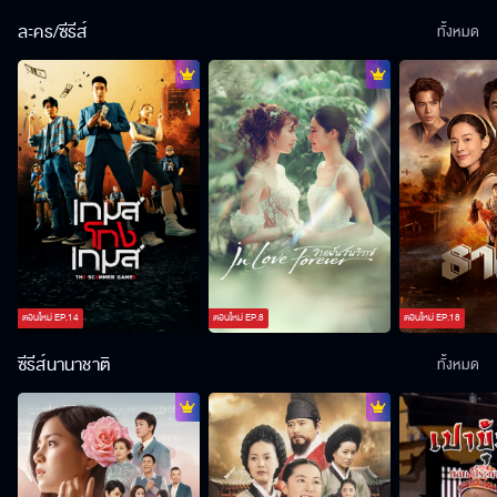
ละคร/ซีรีส์
ทั้งหมด
ตอนใหม่
EP.
14
ตอนใหม่
EP.
8
ตอนใหม่
EP.
18
ซีรีส์นานาชาติ
ทั้งหมด