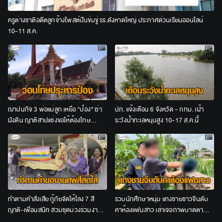
ครูต่างชาติอดีตลูกจ้างโพสต์ปืนข่มขู่ รร.ดังหาดใหญ่ ประกาศด่วนเรียนออนไลน์
10-11 ส.ค.
ฌาปนกิจ 3 พ่อแม่ลูก เหยื่อ “ป๋อง” ฆ่า
ปภ. แจ้งเตือน 6 จังหวัด - กทม. เฝ้า
ฝังดิน ญาติสาปแช่งขอให้ต้องโทษ
ระวังน้ำทะเลหนุนสูง 10-17 ส.ค.นี้
ประหาร
ทำตามคำสั่งเสีย กู้ภัยจัดให้โลง 7 สี
รวบนักศึกษาหนุ่ม แทงชายชาวจีนดับ
ญาติ-เพื่อนสนิท สวมชุดม่วงร่วมงาน
คาห้องแฟนสาว เล่าเจอภาพบาดตา
ศพป้าวัย 65
อ้างไม่ได้ตั้งใจสังหาร