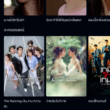
เมาแล้วรักรึเปล่า
ฉันจะทำให้พี่รัญจน์เกลียดแก
แผนนี้เราต้องช่ว
ละครออนแอร์
The Running เงิน งาน ความ
วาดฝันวันวิวาห์
เกมส์โกงเกมส์
รัก