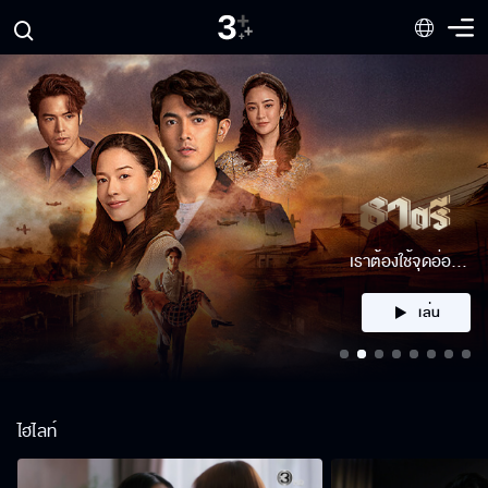
พวกมันมากันแล้ว
เล่น
ไฮไลท์