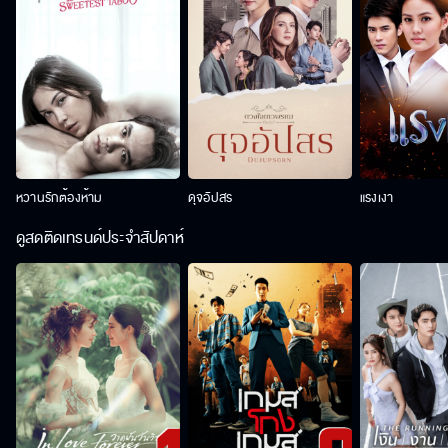
หวานรักต้องห้าม
ดุจอัปสร
แรงเงา
ดูสดติดเทรนด์ประจำสัปดาห์