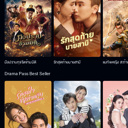
มือปราบทุจริตข้ามมิติ
รักสุดท้ายนายสามี
แม่ทัพหญิง สะท้
Drama Pass Best Seller