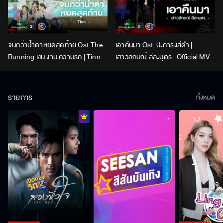
จนกว่าน้ำตาหยดสุดท้าย Ost.The
เอาคืนมา Ost. ปะการังสีดำ |
Running เงิน งาน ความรัก | Tinn |
เสาวลักษณ์ ลีละบุตร | Official MV
Official MV
รายการ
ทั้งหมด