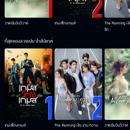
วาดฝันวันวิวาห์
เกมส์โกงเกมส์
The Running เง
รัก
ที่สุดของละครประจำสัปดาห์
เกมส์โกงเกมส์
The Running เงิน งาน ความ
วาดฝันวันวิวาห์