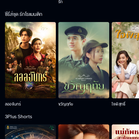
รัก
ซีรีส์ชุด รักโรแมนติก
ลออจันทร์
ขวัญฤทัย
ใจพิสุทธิ์
3Plus Shorts