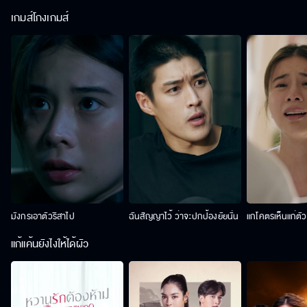
เกมส์โกงเกมส์
มังกรเอาตัวริสาไป
ฉันสัญญาไว้ ว่าจะปกป้องยัยนั่น
แกโคตรเห็นแก่ตั
แก้แค้นยังไงให้ได้ผัว