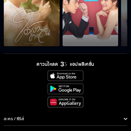
ดาวน์โหลด
แอปพลิเคชั่น
ละคร / ซีรีส์
ละคร/ซีรีส์