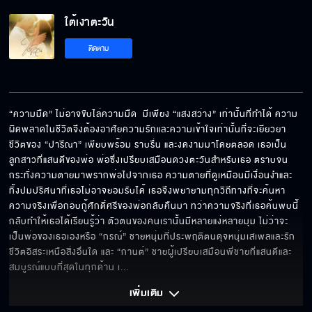
ใต้เงาตะวัน
ติดตาม
“ความมืด” ไม่อาจขับไล่ความมืด  มีเพียง “แสงสว่าง” เท่านั้นที่ทำได้ ความ
ผิดพลาดในชีวิตจึงต้องอาศัยความรักและความเข้าใจเท่านั้นที่จะเยียวยา 
ชีวิตของ “ปารีณา” เพียบพร้อม ราบรื่น และงดงามมาโดยตลอด เธอเป็น
ลูกสาวที่แสนดีของพ่อ พ่อซึ่งเปรียบเสมือนดวงตะวันสำหรับเธอ ตราบจน
กระทั่งความตายมาพรากพ่อไปจากเธอ ความตายที่ดูเหมือนมีเงื่อนงำและ
ทิ้งปมปริศนาที่เธอไม่อาจยอมรับได้ เธอจึงพยายามทุกวิถีทางที่จะค้นหา
ความจริงเพื่อกอบกู้ศักดิ์ศรีของพ่อกลับคืนมา ทว่าความจริงที่เธอค้นพบนี้ 
กลับทำให้เธอได้เรียนรู้ว่า ตัวตนของคนเรานั้นมีหลายแง่หลายมุม ไม่ว่าจะ
เป็นพ่อของเธอเองหรือ “กรณ์” ชายหนุ่มที่ประพฤติตนดุจหนุ่มเสเพลและรัก
ชีวิตอิสระเหนือสิ่งอื่นใด และ “กานต์” ชายผู้เปรียบเสมือนพี่ชายที่แสนดีและ
สมบูรณ์แบบที่สุดในทุกด้าน เ
... 
เพิ่มเติม 