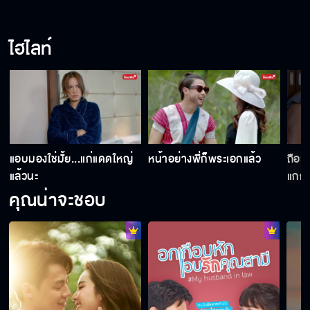
ไฮไลท์
น
แอบมองใช่มั้ย...แก่แดดใหญ่
หน้าอย่างพี่ก็พระเอกแล้ว
ถือว่
แล้วนะ
แกก็ไ
คุณน่าจะชอบ