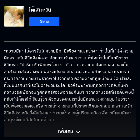
ใต้เงาตะวัน EP.1[5/6]
ใต้เงาตะวัน
ติดตาม
ใต้เงาตะวัน EP.1[6/6]
“ความมืด” ไม่อาจขับไล่ความมืด  มีเพียง “แสงสว่าง” เท่านั้นที่ทำได้ ความ
ผิดพลาดในชีวิตจึงต้องอาศัยความรักและความเข้าใจเท่านั้นที่จะเยียวยา 
ชีวิตของ “ปารีณา” เพียบพร้อม ราบรื่น และงดงามมาโดยตลอด เธอเป็น
ลูกสาวที่แสนดีของพ่อ พ่อซึ่งเปรียบเสมือนดวงตะวันสำหรับเธอ ตราบจน
กระทั่งความตายมาพรากพ่อไปจากเธอ ความตายที่ดูเหมือนมีเงื่อนงำและ
ทิ้งปมปริศนาที่เธอไม่อาจยอมรับได้ เธอจึงพยายามทุกวิถีทางที่จะค้นหา
ความจริงเพื่อกอบกู้ศักดิ์ศรีของพ่อกลับคืนมา ทว่าความจริงที่เธอค้นพบนี้ 
กลับทำให้เธอได้เรียนรู้ว่า ตัวตนของคนเรานั้นมีหลายแง่หลายมุม ไม่ว่าจะ
เป็นพ่อของเธอเองหรือ “กรณ์” ชายหนุ่มที่ประพฤติตนดุจหนุ่มเสเพลและรัก
ชีวิตอิสระเหนือสิ่งอื่นใด และ “กานต์” ชายผู้เปรียบเสมือนพี่ชายที่แสนดีและ
สมบูรณ์แบบที่สุดในทุกด้าน เ
... 
เพิ่มเติม 