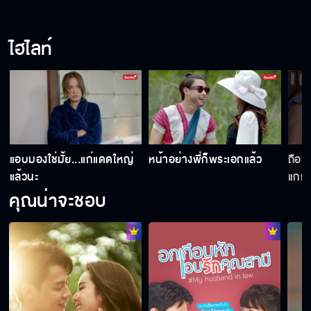
ไฮไลท์
น
แอบมองใช่มั้ย...แก่แดดใหญ่
หน้าอย่างพี่ก็พระเอกแล้ว
ถือว่
แล้วนะ
แกก็ไ
คุณน่าจะชอบ