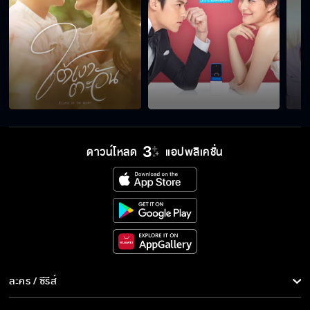
ดาวน์โหลด
แอปพลิเคชั่น
ละคร / ซีรีส์
ละคร/ซีรีส์