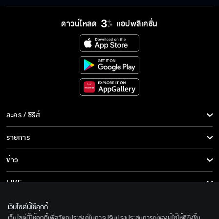
นี่คิดจะทิ้งกันเลยหรอ
ดาวน์โหลด
แอปพลิเคชั่น
ผมไม่ได้ตั้งใจให้เป็นแบบนี้
เหนือพรหมลิขิต เริ่ม 25 เม.ย.
ละคร / ซีรีส์
ละคร/ซีรีส์
รายการ
ซีรีส์นานาชาติ
รายการทั้งหมด
ข่าว
การ์ตูน & เกม
ข่าวทั้งหมด
LIVE
รายการข่าว
ทีวีออนไลน์
เกี่ยวกับเรา
เว็บไซต์นี้ใช้คุกกี้
ข่าวประชาสัมพันธ์
เว็บไซต์นี้ใช้คุกกี้เพื่อวัตถุประสงค์ในการปรับปรุงประสบการณ์ของผู้ใช้ให้ดียิ่งขึ้น