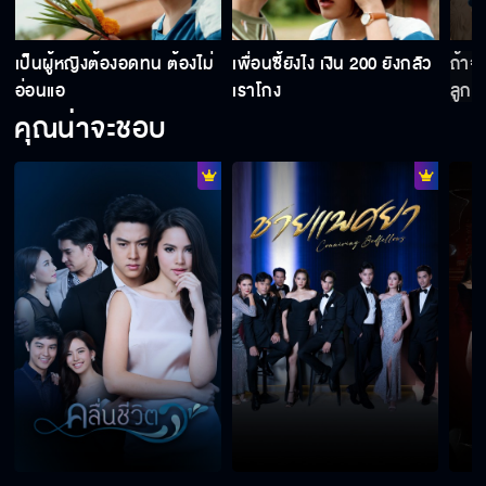
ผัดหมี่โคราชร้อนๆ
เป็นผู้หญิงต้องอดทน ต้องไม่
เพื่อนซี้ยังไง เงิน 200 ยังกลัว
ถ้าจ
อ่อนแอ
เราโกง
ลูกค้
คุณน่าจะชอบ
นี่เจ้านายผมครับ
หนูจะยืนด้วยขาตัวเองให้ได้
ทำไมไม่ช่วยหนูเลย
น้องไม่ใช่สเปคพี่