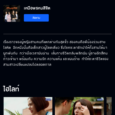
เหนือพรหมลิขิต
ค่าจ้างผมแพงนะ
ติดตาม
อย่าให้ฉันเห็นมันอีก
เรื่องราวของผู้หญิงสามคนที่แตกต่างกันสุดขั้ว สองคนคือพี่น้องร่วมสาย
โลหิต  อีกหนึ่งนั้นคือเด็กสาวผู้โดดเดี่ยว ซึ่งโชคชะตาชักนำให้ทั้งสามได้มา
ผูกพันกัน  ทว่าเมื่อเวลาผันผ่าน  เส้นทางชีวิตกลับพลิกผัน ผู้ชายอีกสี่คน
ปรึกษาผมได้นะ
ก้าวเข้ามา พร้อมกับ ความรัก ความแค้น และแผนร้าย  ทำให้ชะตาชีวิตของ
สามสาวเปลี่ยนแปลงไปตลอดกาล
ผิดเองที่ใช้สูตรบ้านๆ
ไฮไลท์
มาเฟียพวกนี้เงินมันถึง