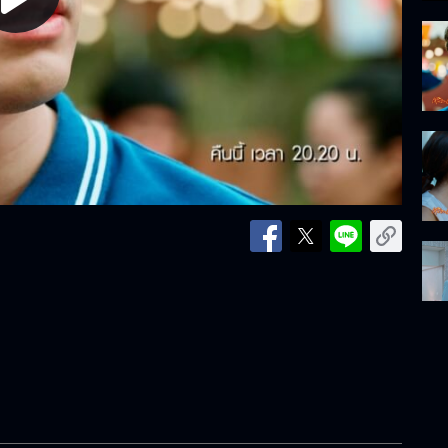
lay
ideo