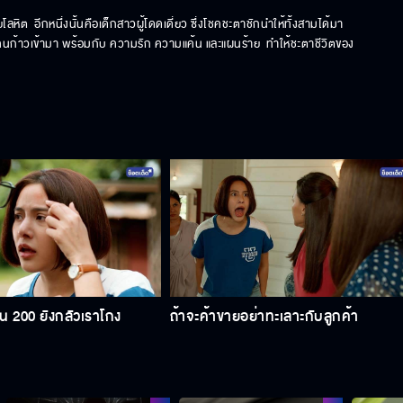
ลหิต  อีกหนึ่งนั้นคือเด็กสาวผู้โดดเดี่ยว ซึ่งโชคชะตาชักนำให้ทั้งสามได้มา
สี่คนก้าวเข้ามา พร้อมกับ ความรัก ความแค้น และแผนร้าย  ทำให้ชะตาชีวิตของ
เงิน 200 ยังกลัวเราโกง
ถ้าจะค้าขายอย่าทะเลาะกับลูกค้า