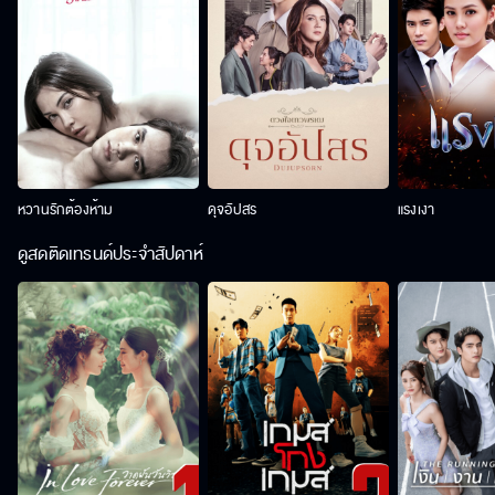
หวานรักต้องห้าม
ดุจอัปสร
แรงเงา
ดูสดติดเทรนด์ประจำสัปดาห์