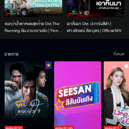
จนกว่าน้ำตาหยดสุดท้าย Ost.The
เอาคืนมา Ost. ปะการังสีดำ |
Running เงิน งาน ความรัก | Tinn |
เสาวลักษณ์ ลีละบุตร | Official MV
Official MV
รายการ
ทั้งหมด
ตอนใหม่
EP.
127
ตอนใหม่
EP.
1563
ตอนใหม่
EP.
11