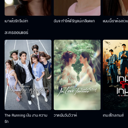
เมาแล้วรักรึเปล่า
ฉันจะทำให้พี่รัญจน์เกลียดแก
แผนนี้เราต้องช่ว
ละครออนแอร์
The Running เงิน งาน ความ
วาดฝันวันวิวาห์
เกมส์โกงเกมส์
รัก