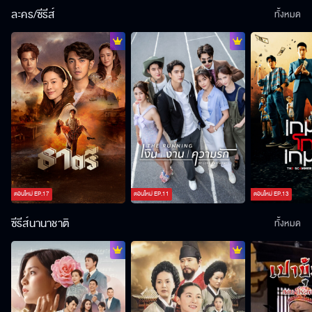
ละคร/ซีรีส์
ทั้งหมด
ตอนใหม่
EP.
17
ตอนใหม่
EP.
11
ตอนใหม่
EP.
13
ซีรีส์นานาชาติ
ทั้งหมด