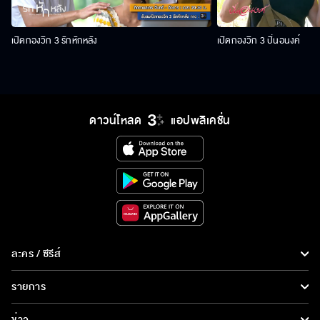
เปิดกองวิก 3 รักหักหลัง
เปิดกองวิก 3 ปิ่นอนงค์
ดาวน์โหลด
แอปพลิเคชั่น
ละคร / ซีรีส์
ละคร/ซีรีส์
รายการ
ซีรีส์นานาชาติ
รายการทั้งหมด
ข่าว