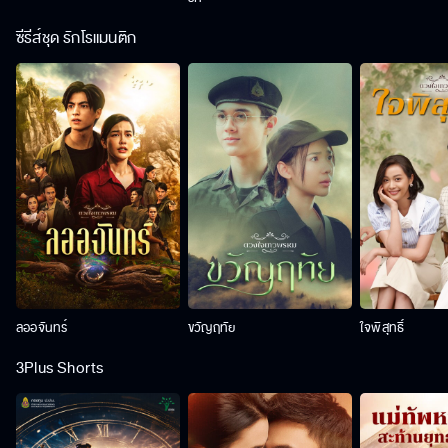
ซีรีส์ชุด รักโรแมนติก
ลออจันทร์
ขวัญฤทัย
ใจพิสุทธิ์
3Plus Shorts