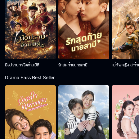
มือปราบทุจริตข้ามมิติ
รักสุดท้ายนายสามี
แม่ทัพหญิง สะท้
Drama Pass Best Seller