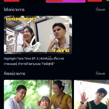
ไฮไลท์รายการ
ทั้งหมด
Highlight Tate Time EP.3 | #เทศน์อุ้ม เที่ยว หอ
ภาพยนตร์ ทำภารกิจตามรอย “ใจพิสุทธิ์“
ทีเซอร์รายการ
ทั้งหมด