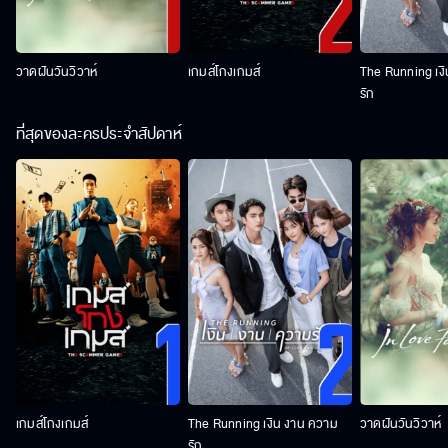
วาดฝันวันวิวาห์
เกมส์โกงเกมส์
The Running เง
รัก
ที่สุดของละครประจำสัปดาห์
เกมส์โกงเกมส์
The Running เงิน งาน ความ
วาดฝันวันวิวาห์
รัก