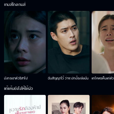
เกมส์โกงเกมส์
มังกรเอาตัวริสาไป
ฉันสัญญาไว้ ว่าจะปกป้องยัยนั่น
แกโคตรเห็นแก่ตั
แก้แค้นยังไงให้ได้ผัว