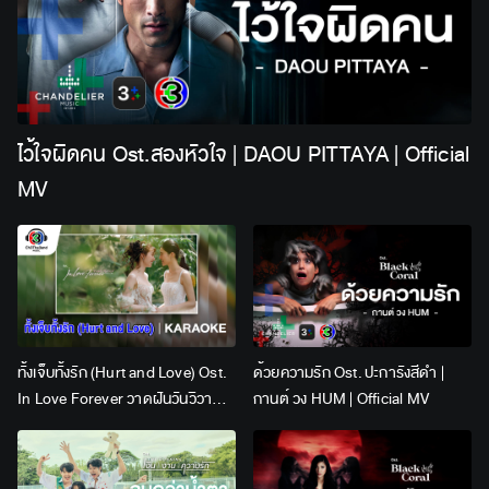
ไว้ใจผิดคน Ost.สองหัวใจ | DAOU PITTAYA | Official
MV
ทั้งเจ็บทั้งรัก (Hurt and Love) Ost.
ด้วยความรัก Ost. ปะการังสีดำ |
In Love Forever วาดฝันวันวิวาห์ |
กานต์ วง HUM | Official MV
Lingling Kwong x Orm
Kornnaphat | Official Karaoke