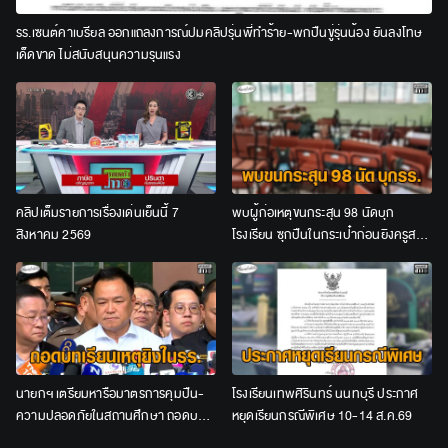
รร.เซนต์คาเบรียล ออกแถลงการณ์ปมคลิปรุ่นพี่ทำร้าย-พกปืนขู่รุ่นน้อง ยันลงโทษ
เด็ดขาด ไม่สนับสนุนความรุนแรง
คลิปเต็มรายการเรื่องเด่นเย็นนี้ 7
พบผู้ก่อเหตุขนกระสุน 98 นัดบุก
สิงหาคม 2569
โรงเรียน ซุกปืนในกระเป๋าก่อนยิงครูสอน
คณิตศาสตร์เป็นคนแรก
นายกฯ เตรียมหารือมาตรการคุมปืน-
โรงเรียนเทพศิรินทร์ นนทบุรี ประกาศ
ความปลอดภัยในสถานศึกษา ถอดบท
หยุดเรียนกรณีพิเศษ 10-14 ส.ค.69
เรียนเหตุยิงในโรงเรียน