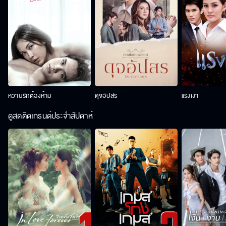
หวานรักต้องห้าม
ดุจอัปสร
แรงเงา
ดูสดติดเทรนด์ประจำสัปดาห์