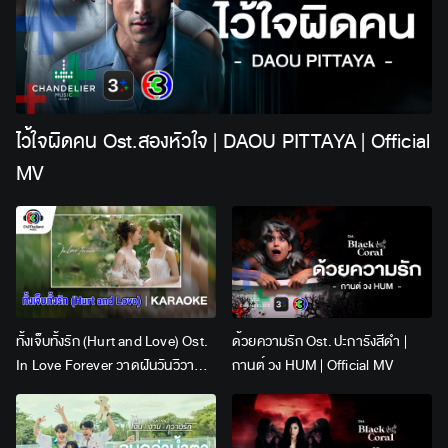
ไว้ใจผิดคน Ost.สองหัวใจ | DAOU PITTAYA | Official
MV
ทั้งเจ็บทั้งรัก (Hurt and Love) Ost.
ด้วยความรัก Ost. ปะการังสีดำ |
In Love Forever วาดฝันวันวิวาห์ |
กานต์ วง HUM | Official MV
Lingling Kwong x Orm
Kornnaphat | Official Karaoke