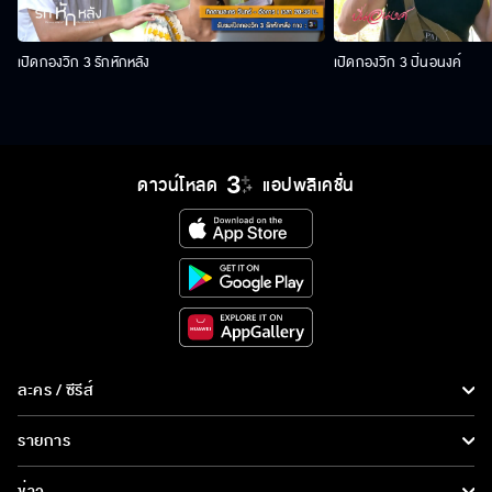
เปิดกองวิก 3 รักหักหลัง
เปิดกองวิก 3 ปิ่นอนงค์
ดาวน์โหลด
แอปพลิเคชั่น
ละคร / ซีรีส์
ละคร/ซีรีส์
รายการ
ซีรีส์นานาชาติ
รายการทั้งหมด
ข่าว