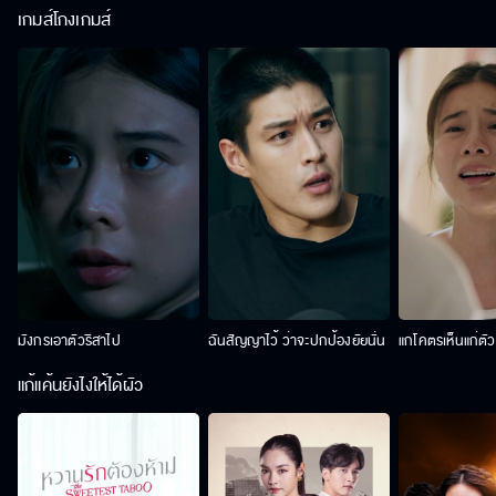
เกมส์โกงเกมส์
มังกรเอาตัวริสาไป
ฉันสัญญาไว้ ว่าจะปกป้องยัยนั่น
แกโคตรเห็นแก่ตั
แก้แค้นยังไงให้ได้ผัว