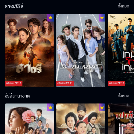
ละคร/ซีรีส์
ทั้งหมด
ตอนใหม่
EP.
17
ตอนใหม่
EP.
11
ตอนใหม่
EP.
13
ซีรีส์นานาชาติ
ทั้งหมด