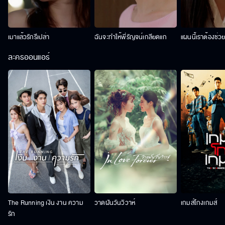
เมาแล้วรักรึเปล่า
ฉันจะทำให้พี่รัญจน์เกลียดแก
แผนนี้เราต้องช่ว
ละครออนแอร์
The Running เงิน งาน ความ
วาดฝันวันวิวาห์
เกมส์โกงเกมส์
รัก