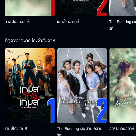
วาดฝันวันวิวาห์
เกมส์โกงเกมส์
The Running เง
รัก
ที่สุดของละครประจำสัปดาห์
เกมส์โกงเกมส์
The Running เงิน งาน ความ
วาดฝันวันวิวาห์
รัก