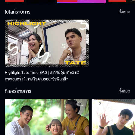
ไฮไลท์รายการ
ทั้งหมด
Highlight Tate Time EP.3 | #เทศน์อุ้ม เที่ยว หอ
ภาพยนตร์ ทำภารกิจตามรอย “ใจพิสุทธิ์“
ทีเซอร์รายการ
ทั้งหมด