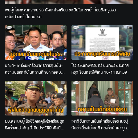
พบผู้ก่อเหตุขนกระสุน 98 นัดบุกโรงเรียน ซุกปืนในกระเป๋าก่อนยิงครูสอน
คณิตศาสตร์เป็นคนแรก
นายกฯ เตรียมหารือมาตรการคุมปืน-
โรงเรียนเทพศิรินทร์ นนทบุรี ประกาศ
ความปลอดภัยในสถานศึกษา ถอดบท
หยุดเรียนกรณีพิเศษ 10-14 ส.ค.69
เรียนเหตุยิงในโรงเรียน
ผบ.ตร.เผยผู้เสียชีวิตเหตุยิงโรงเรียนถูก
ญาติยันหลานเป็นเด็กเรียบร้อย เผยปู่
ยิงเข้าจุดสำคัญ สั่งสืบประวัติฝึกยิงปืน
กับย่าเลี้ยงไม่เคยตี คุยพ่อเด็กเล่าถูกบูล
ก่อนก่อเหตุ
ลี่