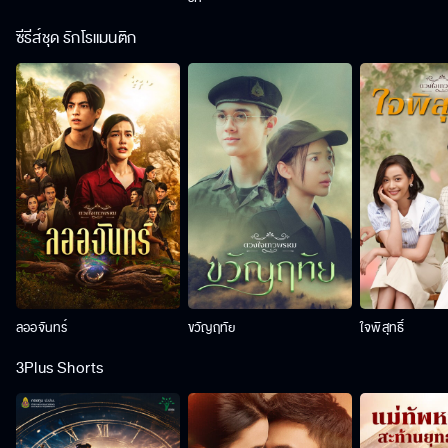
ซีรีส์ชุด รักโรแมนติก
ลออจันทร์
ขวัญฤทัย
ใจพิสุทธิ์
3Plus Shorts