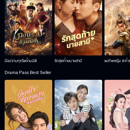
มือปราบทุจริตข้ามมิติ
รักสุดท้ายนายสามี
แม่ทัพหญิง สะท้
Drama Pass Best Seller