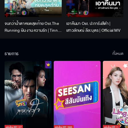
จนกว่าน้ำตาหยดสุดท้าย Ost.The
เอาคืนมา Ost. ปะการังสีดำ |
Running เงิน งาน ความรัก | Tinn |
เสาวลักษณ์ ลีละบุตร | Official MV
Official MV
รายการ
ทั้งหมด
ตอนใหม่
EP.
127
ตอนใหม่
EP.
1563
ตอนใหม่
EP.
11