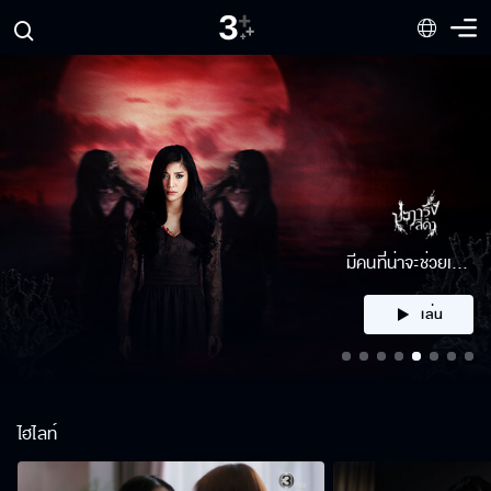
คลิก
ไฮไลท์