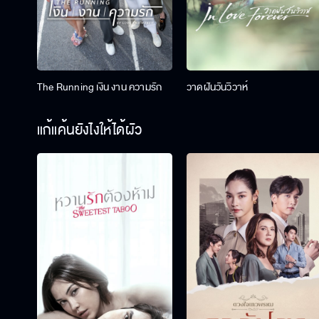
The Running เงิน งาน ความรัก
วาดฝันวันวิวาห์
แก้แค้นยังไงให้ได้ผัว