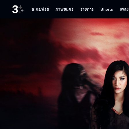
ละคร/ซีรีส์
ภาพยนตร์
รายการ
Shorts
เพลง