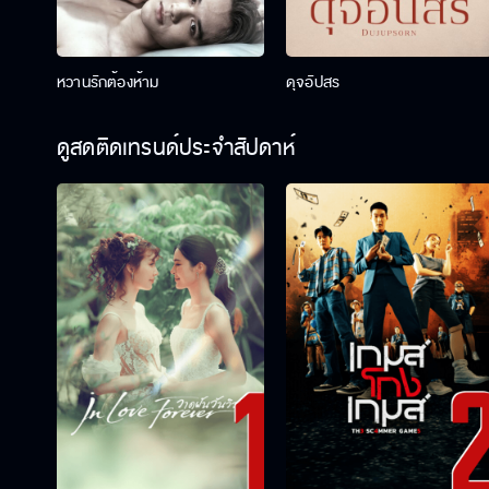
หวานรักต้องห้าม
ดุจอัปสร
ดูสดติดเทรนด์ประจำสัปดาห์