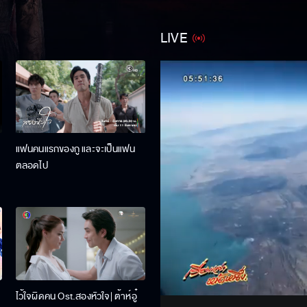
LIVE
แฟนคนแรกของกู และจะเป็นแฟน
ตลอดไป
Stream
Unmute
ไว้ใจผิดคน Ost.สองหัวใจ| ต้าห์อู๋