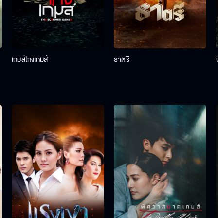
เกมส์โกงเกมส์
ธาตรี