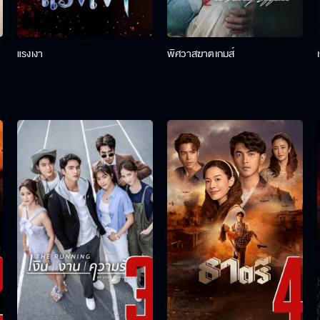
แรงเงา
พิศวาสฆาตเกมส์