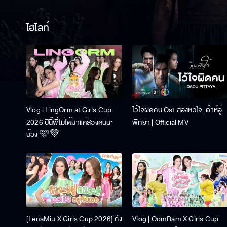
ไฮไลท์
Vlog l LingOrm at Girls Cup
ไว้ใจผิดคน Ost.สองหัวใจ| ต้าห์อู๋
2026 ปีนี้พี่ไม่ได้มาแค่สองคนนะ
พิทยา | Official MV
น้อง 🩷💚
[LenaMiu X Girls Cup 2026] ถึง
Vlog | OomBam X Girls Cup