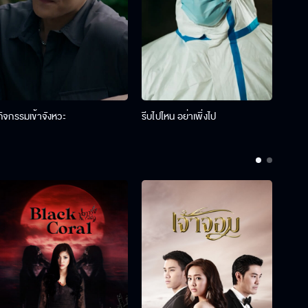
กิจกรรมเข้าจังหวะ
รีบไปไหน อย่าเพิ่งไป
รางว