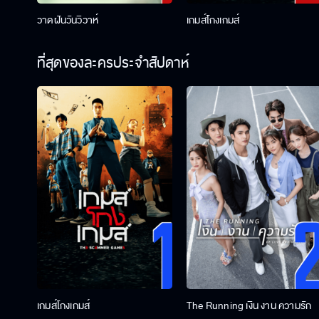
วาดฝันวันวิวาห์
เกมส์โกงเกมส์
ที่สุดของละครประจำสัปดาห์
เกมส์โกงเกมส์
The Running เงิน งาน ความรัก