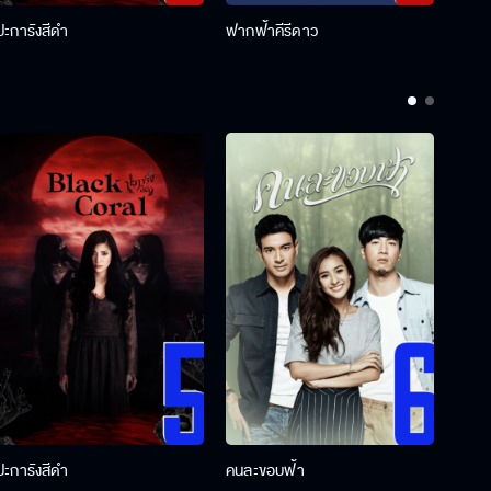
ปะการังสีดำ
ฟากฟ้าคีรีดาว
พ่อคร
ปะการังสีดำ
คนละขอบฟ้า
ผู้กอ