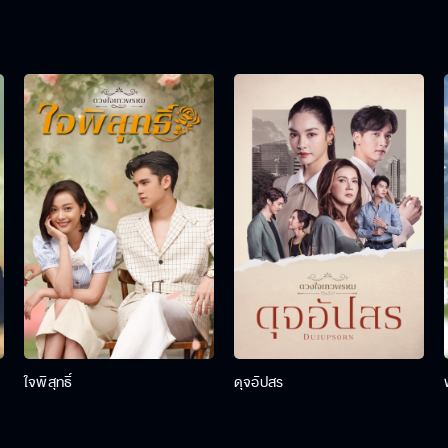
ใจพิสุทธิ์
ดุจอัปสร