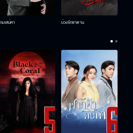
เกมเสน่หา
บ่วงรักซาตาน
บ่วงห