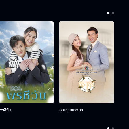
พรชีวัน
คุณชายธราธร
คุณช