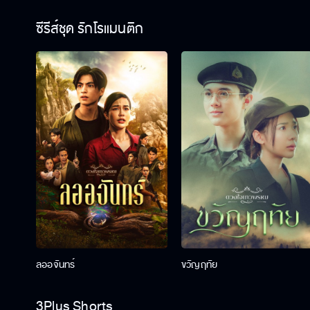
ซีรีส์ชุด รักโรแมนติก
ลออจันทร์
ขวัญฤทัย
3Plus Shorts