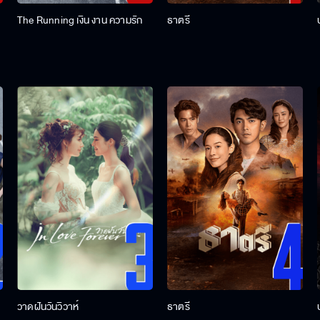
The Running เงิน งาน ความรัก
ธาตรี
วาดฝันวันวิวาห์
ธาตรี