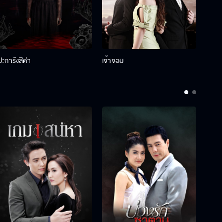
ปะการังสีดำ
เจ้าจอม
รักกั