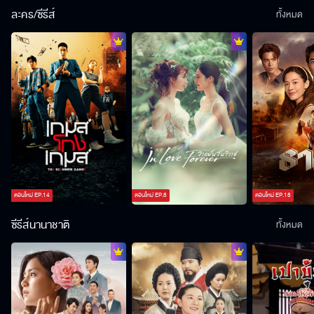
ละคร/ซีรีส์
ทั้งหมด
ตอนใหม่
EP.
14
ตอนใหม่
EP.
8
ตอนใหม่
EP.
18
ซีรีส์นานาชาติ
ทั้งหมด