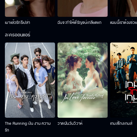
เมาแล้วรักรึเปล่า
ฉันจะทำให้พี่รัญจน์เกลียดแก
แผนนี้เราต้องช่ว
ละครออนแอร์
The Running เงิน งาน ความ
วาดฝันวันวิวาห์
เกมส์โกงเกมส์
รัก