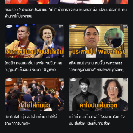
ครบรอบ 2 ปีพรรคประชาชน "เท้ง" ย้ำภารกิจเดิม ชนะเลือกตั้ง-เปลี่ยนประเทศ-คืน
อำนาจให้ประชาชน
ไทยลีก คอนเนคชั่น! สะพัด “เนวิน” คุย
อดีต สส.ประสาน ตม.ขึ้น Watchlist
“บุญยิ่ง” เย็นวันนี้ จับตา 10 งูเขียว
“อดีตครูต่างชาติ” หลังโพสต์ขู่ก่อเหตุ
เปลี่ยนสีน้ำเงินหรือไม่
สภาโคโซโววุ่น สส.ฝ่ายค้าน ปาไข่ใส่
แม่ 'เต้ ดราก้อนไฟว์' ใจสลาย ยังคาใจ
รักษาการนายกฯ
ปมเสียชีวิต เผยเส้นทางชีวิต