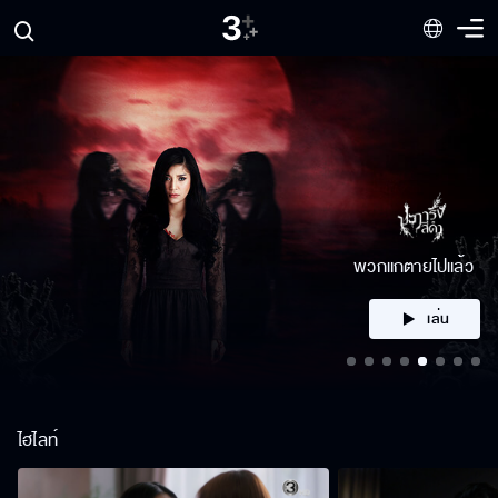
คลิก
ไฮไลท์