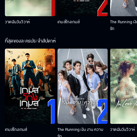
วาดฝันวันวิวาห์
เกมส์โกงเกมส์
The Running เง
รัก
ที่สุดของละครประจำสัปดาห์
เกมส์โกงเกมส์
The Running เงิน งาน ความ
วาดฝันวันวิวาห์
รัก