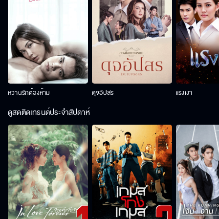
หวานรักต้องห้าม
ดุจอัปสร
แรงเงา
ดูสดติดเทรนด์ประจำสัปดาห์