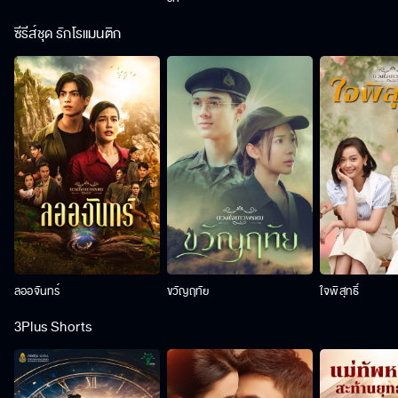
ซีรีส์ชุด รักโรแมนติก
ลออจันทร์
ขวัญฤทัย
ใจพิสุทธิ์
3Plus Shorts