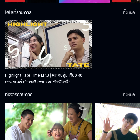
ไฮไลท์รายการ
ทั้งหมด
Highlight Tate Time EP.3 | #เทศน์อุ้ม เที่ยว หอ
ภาพยนตร์ ทำภารกิจตามรอย “ใจพิสุทธิ์“
ทีเซอร์รายการ
ทั้งหมด