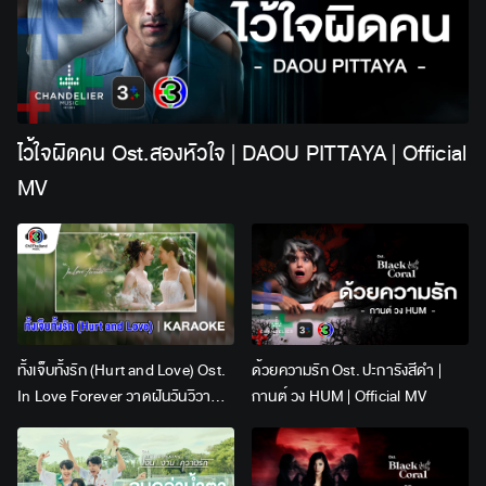
ไว้ใจผิดคน Ost.สองหัวใจ | DAOU PITTAYA | Official
MV
ทั้งเจ็บทั้งรัก (Hurt and Love) Ost.
ด้วยความรัก Ost. ปะการังสีดำ |
In Love Forever วาดฝันวันวิวาห์ |
กานต์ วง HUM | Official MV
Lingling Kwong x Orm
Kornnaphat | Official Karaoke