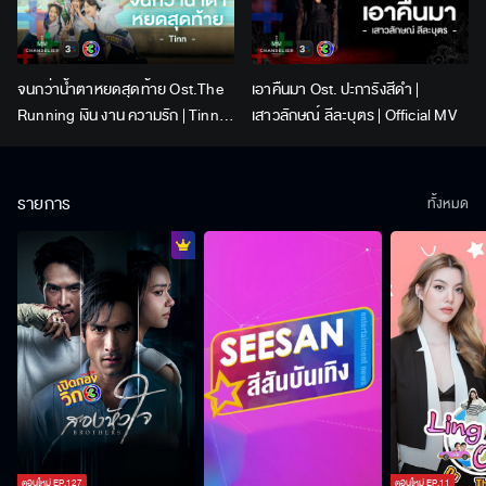
จนกว่าน้ำตาหยดสุดท้าย Ost.The
เอาคืนมา Ost. ปะการังสีดำ |
Running เงิน งาน ความรัก | Tinn |
เสาวลักษณ์ ลีละบุตร | Official MV
Official MV
รายการ
ทั้งหมด
ตอนใหม่
EP.
127
ตอนใหม่
EP.
11