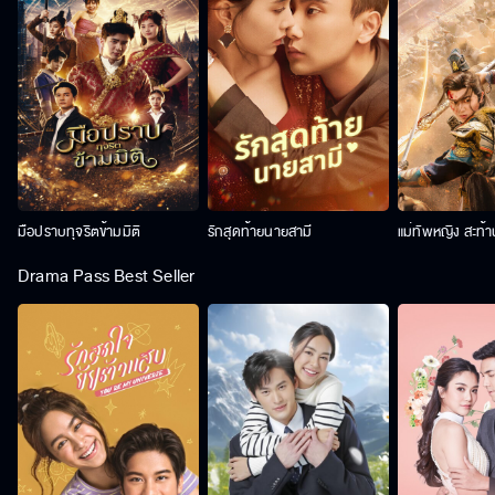
มือปราบทุจริตข้ามมิติ
รักสุดท้ายนายสามี
แม่ทัพหญิง สะท้
Drama Pass Best Seller