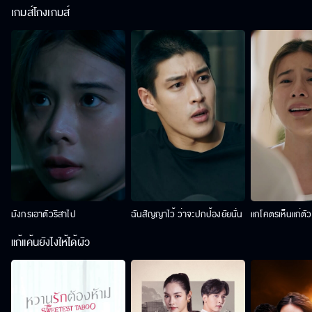
เกมส์โกงเกมส์
มังกรเอาตัวริสาไป
ฉันสัญญาไว้ ว่าจะปกป้องยัยนั่น
แกโคตรเห็นแก่ตั
แก้แค้นยังไงให้ได้ผัว