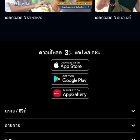
เปิดกองวิก 3 รักหักหลัง
เปิดกองวิก 3 ปิ่นอนงค์
ดาวน์โหลด
แอปพลิเคชั่น
ละคร / ซีรีส์
ละคร/ซีรีส์
รายการ
ซีรีส์นานาชาติ
รายการทั้งหมด
ข่าว