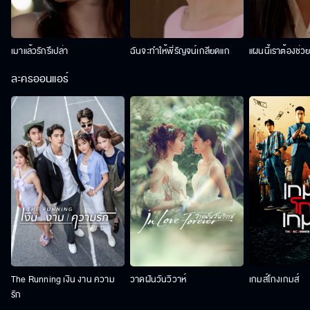
เมาแล้วรักรึเปล่า
ฉันจะทำให้พี่รัญจน์เกลียดแก
แผนนี้เราต้องช่ว
ละครออนแอร์
The Running เงิน งาน ความ
วาดฝันวันวิวาห์
เกมส์โกงเกมส์
รัก