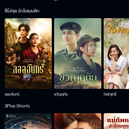
ซีรีส์ชุด รักโรแมนติก
ลออจันทร์
ขวัญฤทัย
ใจพิสุทธิ์
3Plus Shorts