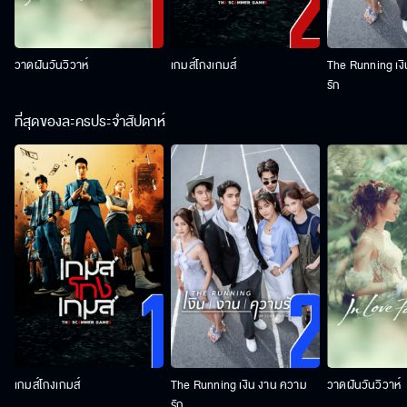
วาดฝันวันวิวาห์
เกมส์โกงเกมส์
The Running เง
รัก
ที่สุดของละครประจำสัปดาห์
เกมส์โกงเกมส์
The Running เงิน งาน ความ
วาดฝันวันวิวาห์
รัก