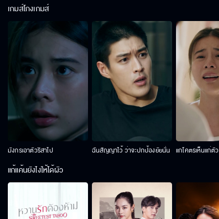
เกมส์โกงเกมส์
มังกรเอาตัวริสาไป
ฉันสัญญาไว้ ว่าจะปกป้องยัยนั่น
แกโคตรเห็นแก่ตั
แก้แค้นยังไงให้ได้ผัว