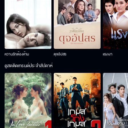
หวานรักต้องห้าม
ดุจอัปสร
แรงเงา
ดูสดติดเทรนด์ประจำสัปดาห์