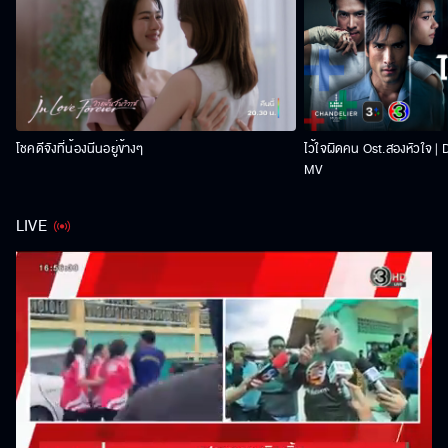
โชคดีจังที่น้องนีนอยู่ข้างๆ
ไว้ใจผิดคน Ost.สองหัวใจ |
MV
LIVE