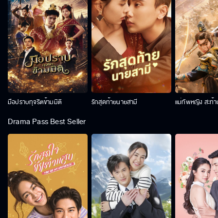
มือปราบทุจริตข้ามมิติ
รักสุดท้ายนายสามี
แม่ทัพหญิง สะท้
Drama Pass Best Seller