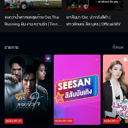
จนกว่าน้ำตาหยดสุดท้าย Ost.The
เอาคืนมา Ost. ปะการังสีดำ |
Running เงิน งาน ความรัก | Tinn |
เสาวลักษณ์ ลีละบุตร | Official MV
Official MV
รายการ
ทั้งหมด
ตอนใหม่
EP.
127
ตอนใหม่
EP.
1563
ตอนใหม่
EP.
11