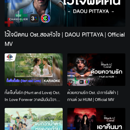
ไว้ใจผิดคน Ost.สองหัวใจ | DAOU PITTAYA | Official
MV
ทั้งเจ็บทั้งรัก (Hurt and Love) Ost.
ด้วยความรัก Ost. ปะการังสีดำ |
In Love Forever วาดฝันวันวิวาห์ |
กานต์ วง HUM | Official MV
Lingling Kwong x Orm
Kornnaphat | Official Karaoke