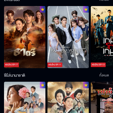
ตอนใหม่
EP.
17
ตอนใหม่
EP.
11
ตอนใหม่
EP.
13
ซีรีส์นานาชาติ
ทั้งหมด