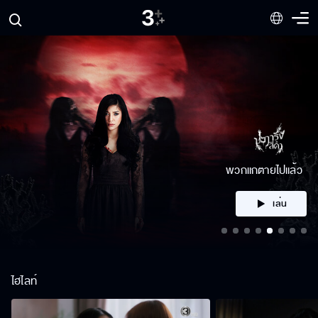
คลิก
ไฮไลท์