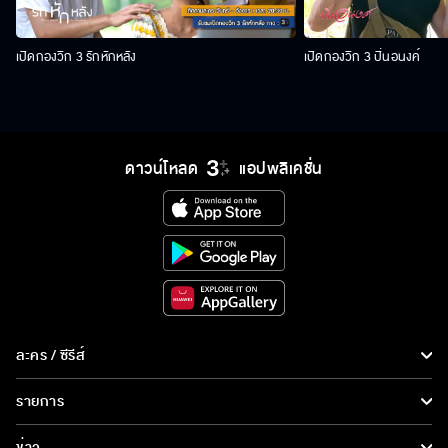
เปิดกองวิก 3 รักหักหลัง
เปิดกองวิก 3 ปิ่นอนงค์
ดาวน์โหลด
แอปพลิเคชั่น
ละคร / ซีรีส์
ละคร/ซีรีส์
รายการ
ซีรีส์นานาชาติ
รายการทั้งหมด
ข่าว