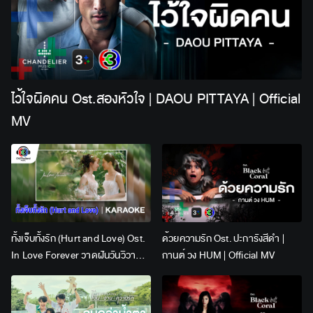
ไว้ใจผิดคน Ost.สองหัวใจ | DAOU PITTAYA | Official
MV
ทั้งเจ็บทั้งรัก (Hurt and Love) Ost.
ด้วยความรัก Ost. ปะการังสีดำ |
In Love Forever วาดฝันวันวิวาห์ |
กานต์ วง HUM | Official MV
Lingling Kwong x Orm
Kornnaphat | Official Karaoke