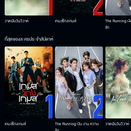
วาดฝันวันวิวาห์
เกมส์โกงเกมส์
The Running เง
รัก
ที่สุดของละครประจำสัปดาห์
เกมส์โกงเกมส์
The Running เงิน งาน ความ
วาดฝันวันวิวาห์
รัก