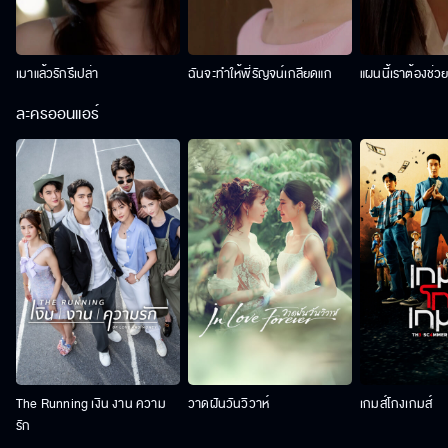
เมาแล้วรักรึเปล่า
ฉันจะทำให้พี่รัญจน์เกลียดแก
แผนนี้เราต้องช่ว
ละครออนแอร์
The Running เงิน งาน ความ
วาดฝันวันวิวาห์
เกมส์โกงเกมส์
รัก