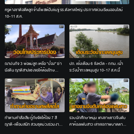
ครูต่างชาติอดีตลูกจ้างโพสต์ปืนข่มขู่ รร.ดังหาดใหญ่ ประกาศด่วนเรียนออนไลน์
10-11 ส.ค.
ฌาปนกิจ 3 พ่อแม่ลูก เหยื่อ “ป๋อง” ฆ่า
ปภ. แจ้งเตือน 6 จังหวัด - กทม. เฝ้า
ฝังดิน ญาติสาปแช่งขอให้ต้องโทษ
ระวังน้ำทะเลหนุนสูง 10-17 ส.ค.นี้
ประหาร
ทำตามคำสั่งเสีย กู้ภัยจัดให้โลง 7 สี
รวบนักศึกษาหนุ่ม แทงชายชาวจีนดับ
ญาติ-เพื่อนสนิท สวมชุดม่วงร่วมงาน
คาห้องแฟนสาว เล่าเจอภาพบาดตา
ศพป้าวัย 65
อ้างไม่ได้ตั้งใจสังหาร