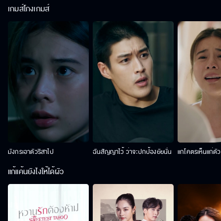
เกมส์โกงเกมส์
มังกรเอาตัวริสาไป
ฉันสัญญาไว้ ว่าจะปกป้องยัยนั่น
แกโคตรเห็นแก่ตั
แก้แค้นยังไงให้ได้ผัว