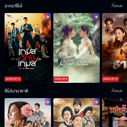
ละคร/ซีรีส์
ทั้งหมด
ตอนใหม่
EP.
14
ตอนใหม่
EP.
8
ตอนใหม่
EP.
18
ซีรีส์นานาชาติ
ทั้งหมด