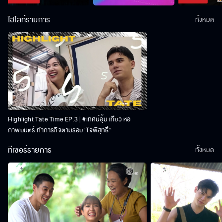
ไฮไลท์รายการ
ทั้งหมด
Highlight Tate Time EP.3 | #เทศน์อุ้ม เที่ยว หอ
ภาพยนตร์ ทำภารกิจตามรอย “ใจพิสุทธิ์“
ทีเซอร์รายการ
ทั้งหมด