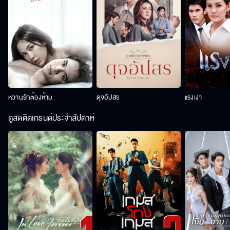
หวานรักต้องห้าม
ดุจอัปสร
แรงเงา
ดูสดติดเทรนด์ประจำสัปดาห์