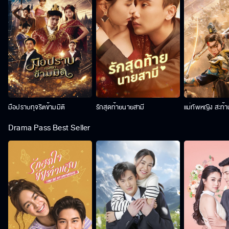
มือปราบทุจริตข้ามมิติ
รักสุดท้ายนายสามี
แม่ทัพหญิง สะท้
Drama Pass Best Seller