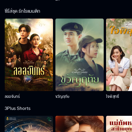
ซีรีส์ชุด รักโรแมนติก
ลออจันทร์
ขวัญฤทัย
ใจพิสุทธิ์
3Plus Shorts