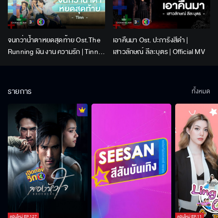
จนกว่าน้ำตาหยดสุดท้าย Ost.The
เอาคืนมา Ost. ปะการังสีดำ |
Running เงิน งาน ความรัก | Tinn |
เสาวลักษณ์ ลีละบุตร | Official MV
Official MV
รายการ
ทั้งหมด
ตอนใหม่
EP.
127
ตอนใหม่
EP.
11