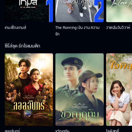
เกมส์โกงเกมส์
The Running เงิน งาน ความ
วาดฝันวันวิวาห์
รัก
ซีรีส์ชุด รักโรแมนติก
ลออจันทร์
ขวัญฤทัย
ใจพิสุทธิ์