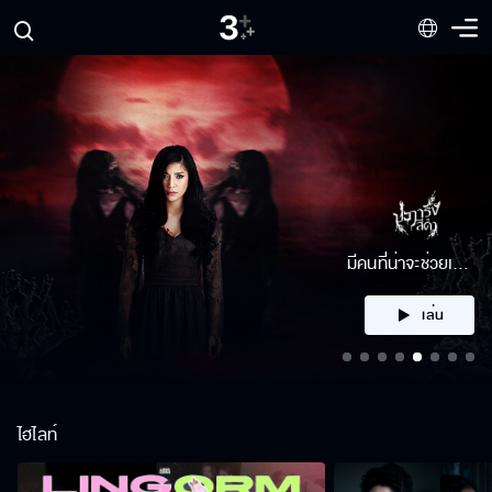
คลิก
ไฮไลท์