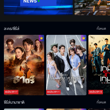
ละคร/ซีรีส์
ทั้งหมด
ตอนใหม่
EP.
17
ตอนใหม่
EP.
11
ตอนใหม่
EP.
13
ซีรีส์นานาชาติ
ทั้งหมด