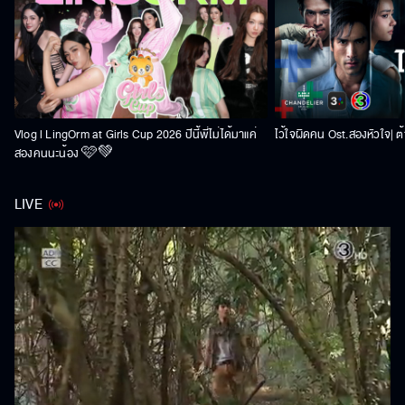
Vlog l LingOrm at Girls Cup 2026 ปีนี้พี่ไม่ได้มาแค่
ไว้ใจผิดคน Ost.สองหัวใจ| ต้า
สองคนนะน้อง 🩷💚
LIVE