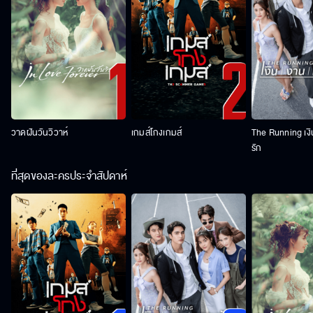
วาดฝันวันวิวาห์
เกมส์โกงเกมส์
The Running เง
รัก
ที่สุดของละครประจำสัปดาห์