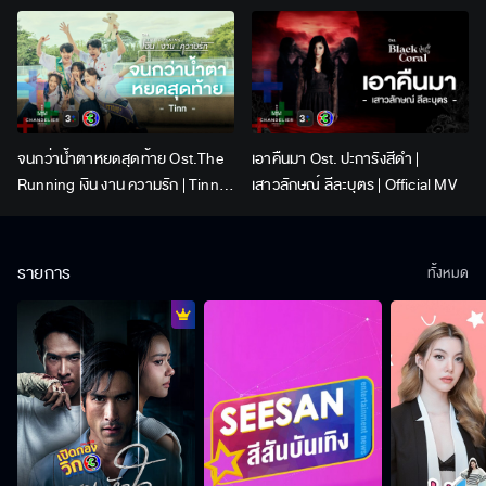
Lingling Kwong x Orm
Kornnaphat | Official Karaoke
จนกว่าน้ำตาหยดสุดท้าย Ost.The
เอาคืนมา Ost. ปะการังสีดำ |
Running เงิน งาน ความรัก | Tinn |
เสาวลักษณ์ ลีละบุตร | Official MV
Official MV
รายการ
ทั้งหมด