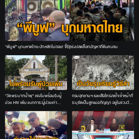
“พีมูฟ” บุกมหาดไทย ปักหลักไม่ถอย! จี้รัฐเร่งปลดล็อกปัญหาที่ดินคนจน
“วัดพระบาทน้ำพุ” แจงไม่พร้อมรับผู้
กรมอุทยานฯ เผยเสือโคร่งขย้ำเจ้าหน้าที่
ป่วย HIV เพิ่ม แบกภาระผู้ป่วยเก่า
ระบุชัดเป็นลูกแม่อภิญญา อยู่ในช่วงวัย
จนท.อีกกว่า 200 ชีวิต
รุ่น ชี้ไม่เข้าข่าย “เสือกินคน”