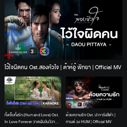
ไว้ใจผิดคน Ost.สองหัวใจ | ต้าห์อู๋ พิทยา | Official MV
ทั้งเจ็บทั้งรัก (Hurt and Love) Ost.
ด้วยความรัก Ost. ปะการังสีดำ |
In Love Forever วาดฝันวันวิวาห์ |
กานต์ วง HUM | Official MV