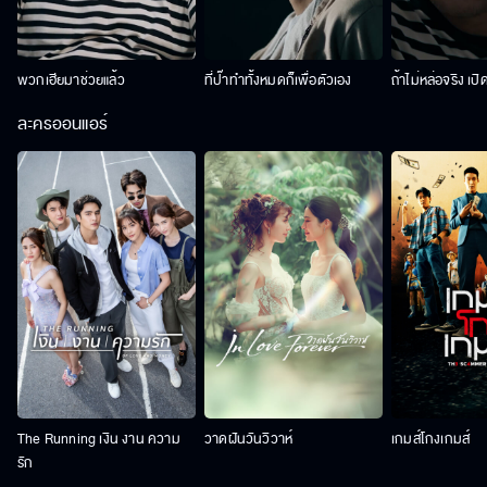
พวกเฮียมาช่วยแล้ว
ที่ป๊าทำทั้งหมดก็เพื่อตัวเอง
ถ้าไม่หล่อจริง เปิ
ละครออนแอร์
The Running เงิน งาน ความ
วาดฝันวันวิวาห์
เกมส์โกงเกมส์
รัก