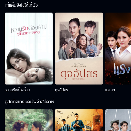
แก้แค้นยังไงให้ได้ผัว
หวานรักต้องห้าม
ดุจอัปสร
แรงเงา
ดูสดติดเทรนด์ประจำสัปดาห์