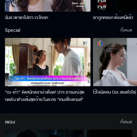
ฉันจะพาแกไปเกาะกะโหลก
เราถูกหลอก ต้องหนีแล้ว
Special
ทั้งหมด
“ณ-เก้า” จัดหนักดราม่าเดือด! ปะทะอารมณ์สุด
ไว้ใจผิดคน Ost.สองหัวใจ| 
กดดัน ฟางเส้นสุดท้าย ในละคร “เกมส์โกงเกมส์”
เพลง
ทั้งหมด