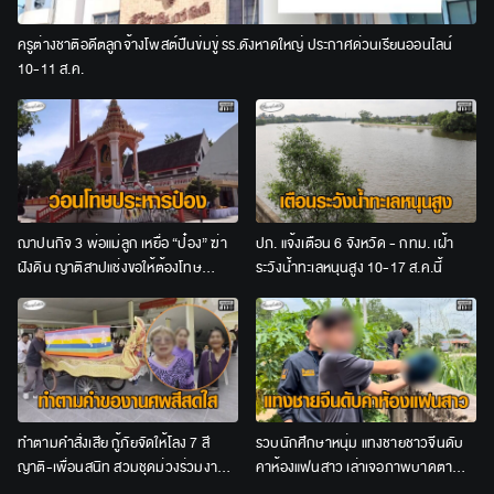
ครูต่างชาติอดีตลูกจ้างโพสต์ปืนข่มขู่ รร.ดังหาดใหญ่ ประกาศด่วนเรียนออนไลน์
10-11 ส.ค.
ฌาปนกิจ 3 พ่อแม่ลูก เหยื่อ “ป๋อง” ฆ่า
ปภ. แจ้งเตือน 6 จังหวัด - กทม. เฝ้า
ฝังดิน ญาติสาปแช่งขอให้ต้องโทษ
ระวังน้ำทะเลหนุนสูง 10-17 ส.ค.นี้
ประหาร
ทำตามคำสั่งเสีย กู้ภัยจัดให้โลง 7 สี
รวบนักศึกษาหนุ่ม แทงชายชาวจีนดับ
ญาติ-เพื่อนสนิท สวมชุดม่วงร่วมงาน
คาห้องแฟนสาว เล่าเจอภาพบาดตา
ศพป้าวัย 65
อ้างไม่ได้ตั้งใจสังหาร