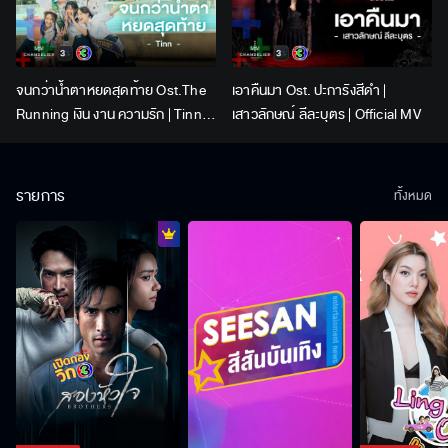
จนกว่าน้ำตาหยดสุดท้าย Ost.The
เอาคืนมา Ost. ปะการังสีดำ |
Running เงิน งาน ความรัก | Tinn |
เสาวลักษณ์ ลีละบุตร | Official MV
Official MV
รายการ
ทั้งหมด