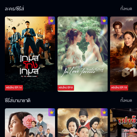
ละคร/ซีรีส์
ทั้งหมด
ตอนใหม่
EP.
14
ตอนใหม่
EP.
8
ตอนใหม่
EP.
18
ซีรีส์นานาชาติ
ทั้งหมด