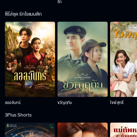
รัก
ซีรีส์ชุด รักโรแมนติก
ลออจันทร์
ขวัญฤทัย
ใจพิสุทธิ์
3Plus Shorts