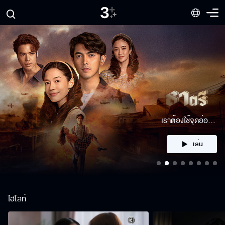
พวกมันมากันแล้ว
เล่น
ไฮไลท์