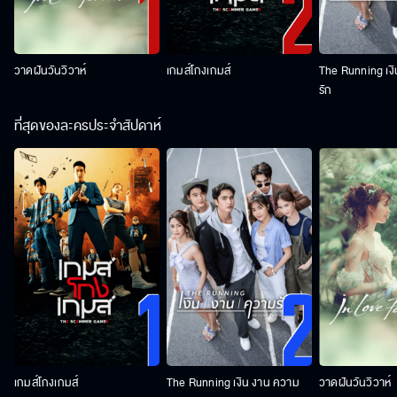
วาดฝันวันวิวาห์
เกมส์โกงเกมส์
The Running เง
รัก
ที่สุดของละครประจำสัปดาห์
เกมส์โกงเกมส์
The Running เงิน งาน ความ
วาดฝันวันวิวาห์