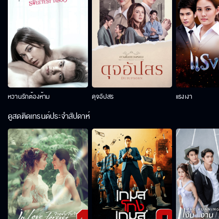
หวานรักต้องห้าม
ดุจอัปสร
แรงเงา
ดูสดติดเทรนด์ประจำสัปดาห์