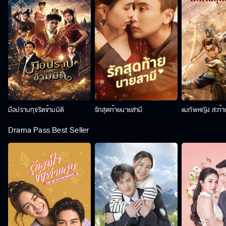
มือปราบทุจริตข้ามมิติ
รักสุดท้ายนายสามี
แม่ทัพหญิง สะท้
Drama Pass Best Seller