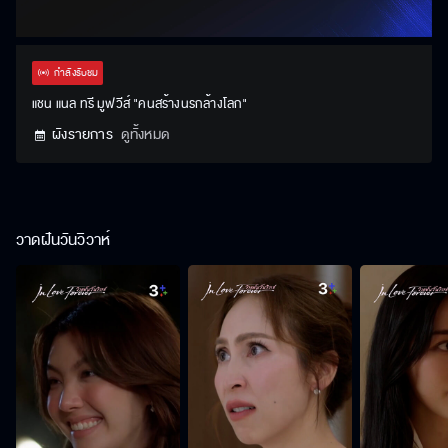
กำลังรับชม
แชน แนล ทรี มูฟวีส์ "คนสร้างนรกล้างโลก"
ผังรายการ
ดูทั้งหมด
วาดฝันวันวิวาห์