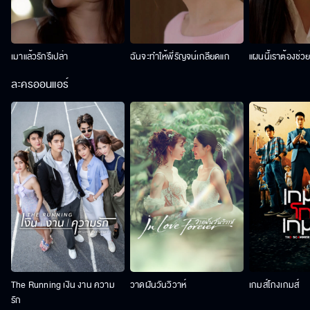
เมาแล้วรักรึเปล่า
ฉันจะทำให้พี่รัญจน์เกลียดแก
แผนนี้เราต้องช่ว
ละครออนแอร์
The Running เงิน งาน ความ
วาดฝันวันวิวาห์
เกมส์โกงเกมส์
รัก