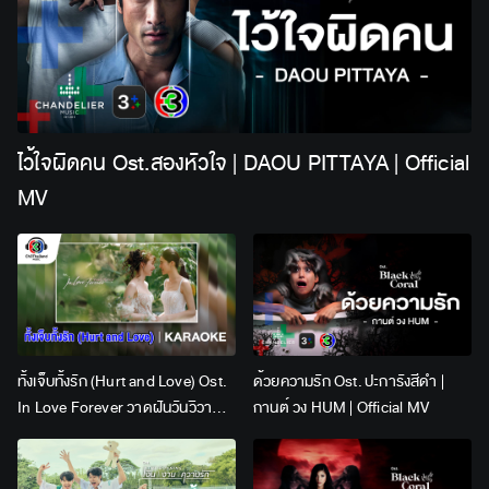
ไว้ใจผิดคน Ost.สองหัวใจ | DAOU PITTAYA | Official
MV
ทั้งเจ็บทั้งรัก (Hurt and Love) Ost.
ด้วยความรัก Ost. ปะการังสีดำ |
In Love Forever วาดฝันวันวิวาห์ |
กานต์ วง HUM | Official MV
Lingling Kwong x Orm
Kornnaphat | Official Karaoke