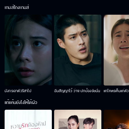
เกมส์โกงเกมส์
มังกรเอาตัวริสาไป
ฉันสัญญาไว้ ว่าจะปกป้องยัยนั่น
แกโคตรเห็นแก่ตั
แก้แค้นยังไงให้ได้ผัว