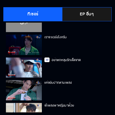
ทีเซอร์
EP อื่นๆ
เพลงถูกลอบทำร้าย
เราจะแฉยังไงครับ
อย่าตกหลุมรักเด็ดขาด
แค่ขยับปากตามเพลง
พี่เพลงพาหญิงมาด้วย