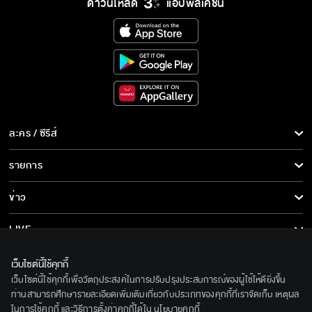
ดาวน์โหลด
แอปพลิเคชั่น
ไปหาเรื่องเสียๆ ของไอ้เพลงซะ
คนรักกันทำกันอย่างนี้เหรอ
ละคร / ซีรีส์
"เพลงพยัคฆ์" เริ่ม 20 มกราคม
ละคร/ซีรีส์
รายการ
ซีรีส์นานาชาติ
รายการทั้งหมด
ข่าว
การ์ตูน & เกม
เพลงพยัคฆ์ เร็วๆ นี้
ข่าวทั้งหมด
LIVE
รายการข่าว
ทีวีออนไลน์
เกี่ยวกับเรา
เว็บไซต์นี้ใช้คุกกี้
ข่าวประชาสัมพันธ์
เว็บไซต์นี้ใช้คุกกี้เพื่อวัตถุประสงค์ในการปรับปรุงประสบการณ์ของผู้ใช้ให้ดียิ่งขึ้น
BEC World
ติดตามเราได้ที่
ท่านสามารถศึกษารายละเอียดเพิ่มเติมเกี่ยวกับประเภทของคุกกี้ที่เราจัดเก็บ เหตุผล
ในการใช้คุกกี้ และวิธีการตั้งค่าคุกกี้ได้ใน
นโยบายคุกกี้
รู้จักเรา