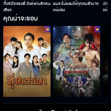
ทั้งหัวใจของพี่ มีแค่แทนรักคน
ผมจะไม่ยอมให้ทุกคนลำบาก
นักส
เดียว
แน่นอน
อย่า
ถ้าพ่อแม่ยังอยู่ เราคงไม่แยกจากกัน
คุณน่าจะชอบ
จะให้ผมเป็นนักร้องแทน
พวกแกเป็นฝาแฝดกัน
ใครกันที่เกลียดแก
ผมหน้าตาเหมือนคุณ