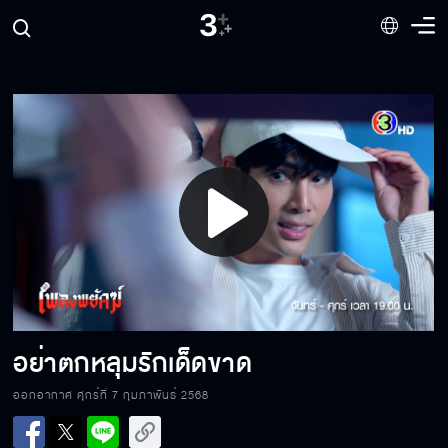
อย่าเกลียดคนที่เขารักได้มั้ย
ทำไมมีเพลง2คน
Play
ฉันชอบแกนะ
Video
ถ้าผมติดคุกลูกคุณก็ต้องติดคุก
อย่าตกหลุมรักเด็ดขาด
ออกอากาศ ศุกร์ที่ 7 กุมภาพันธ์ 2568
จะให้จ้างมือปืนไปฆ่าเพลง