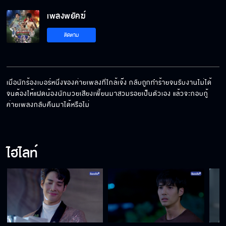
เพลงพยัคฆ์
อย่ามายุ่งกับฉันดีกว่า
ติดตาม
ฉันจะไปหาแทนรักให้แกเอง
เมื่อนักร้องเบอร์หนึ่งของค่ายเพลงที่ใกล้เจ๊ง กลับถูกทำร้ายจนรับงานไม่ได้ 
จนต้องให้แฝดน้องนักมวยเสียงเพี้ยนมาสวมรอยเป็นตัวเอง แล้วจะกอบกู้
ค่ายเพลงกลับคืนมาได้หรือไม่
ผมไม่ไว้ใจผู้หญิงคนนี้
ไฮไลท์
หลงผู้หญิงจนเจ็บตัว
เสียงเหมือนอึ้งถูกวัวเหยียบ