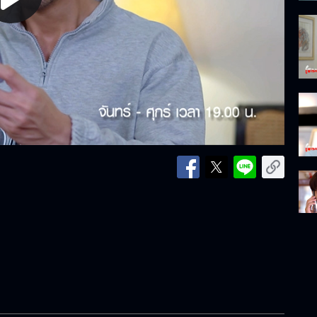
lay
ideo