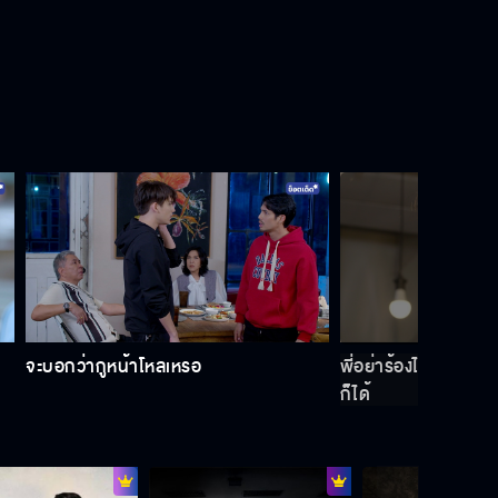
คนรักกันทำกันอย่างนี้เหรอ
"เพลงพยัคฆ์" เริ่ม 20 มกราคม
เพลงพยัคฆ์ เร็วๆ นี้
จะบอกว่ากูหน้าโหลเหรอ
พี่อย่าร้องไห้นะ พี่อา
ก็ได้