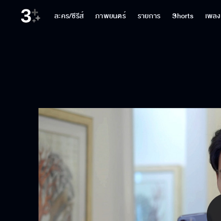
ละคร/ซีรีส์
ภาพยนตร์
รายการ
Shorts
เพลง