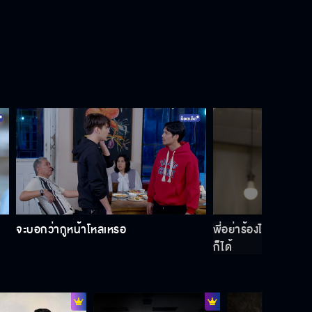
ผมหน้าตาเหมือนคุณ
ไปหาเรื่องเสียๆ ของไอ้เพลงซะ
คนรักกันทำกันอย่างนี้เหรอ
จะบอกว่ากูหน้าโหลเหรอ
พี่อย่าร้องไห้นะ พี่อา
ก็ได้
"เพลงพยัคฆ์" เริ่ม 20 มกราคม