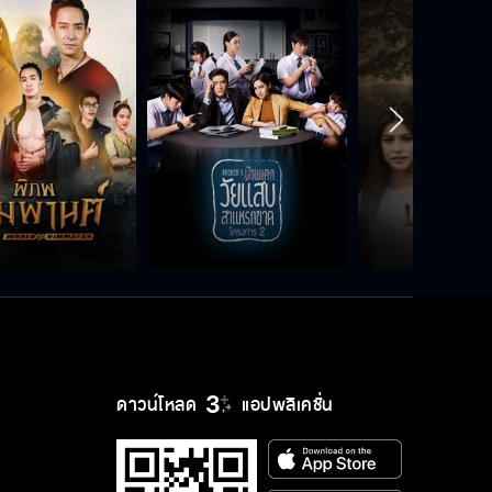
เพลงพยัคฆ์ เร็วๆ นี้
ดาวน์โหลด
แอปพลิเคชั่น