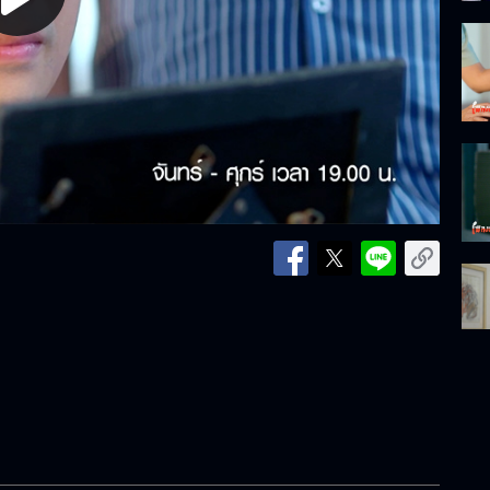
lay
ideo