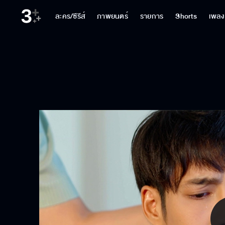
ละคร/ซีรีส์
ภาพยนตร์
รายการ
Shorts
เพลง