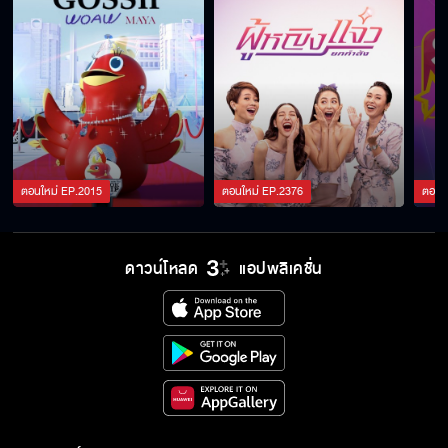
ตอนใหม่
EP.
2015
ตอนใหม่
EP.
2376
ตอนใ
ดาวน์โหลด
แอปพลิเคชั่น