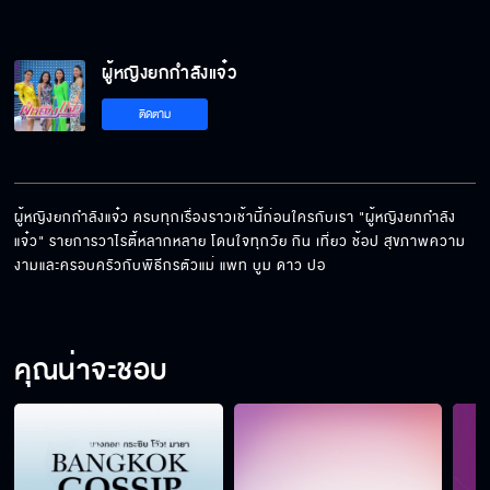
ผู้หญิงยกกำลังแจ๋ว
ติดตาม
ผู้หญิงยกกำลังแจ๋ว ครบทุกเรื่องราวเช้านี้ก่อนใครกับเรา "ผู้หญิงยกกำลัง
แจ๋ว" รายการวาไรตี้หลากหลาย โดนใจทุกวัย กิน เที่ยว ช้อป สุขภาพความ
งามและครอบครัวกับพิธีกรตัวแม่ แพท บูม ดาว ปอ
คุณน่าจะชอบ