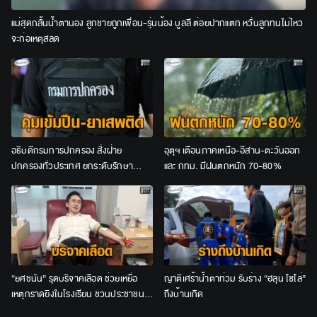
แม่สุดกลั้นน้ำตานอง ลูกชายถูกเพื่อน-รุ่นน้อง บูลลี ต่อยปากแตก หวั่นลูกทนไม่ไหว
จะก่อเหตุสลด
อธิบดีกรมการปกครอง สั่งฝ่าย
อุตุฯ เตือนภาคเหนือ-อีสาน-ตะวันออก
ปกครองทั่วประเทศ ยกระดับรักษา
และ กทม. มีฝนตกหนัก 70-80%
ความปลอดภัย ตั้งด่านคุมเข้มปืน–ยา
เสพติด
“ยศชนัน” รุดบริจาคเลือด ช่วยเหยื่อ
ญาติเศร้าน้ำตาท่วม รับร่าง “ฮลุน โซโล่”
เหตุกราดยิงในโรงเรียน ชวนประชาชน
ถึงบ้านเกิด
ร่วมต่อลมหายใจผู้บาดเจ็บ