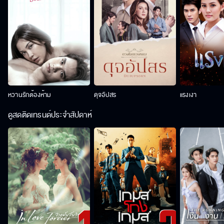
หวานรักต้องห้าม
ดุจอัปสร
แรงเงา
ดูสดติดเทรนด์ประจำสัปดาห์