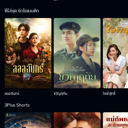
ซีรีส์ชุด รักโรแมนติก
ลออจันทร์
ขวัญฤทัย
ใจพิสุทธิ์
3Plus Shorts