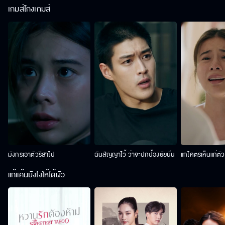
เกมส์โกงเกมส์
มังกรเอาตัวริสาไป
ฉันสัญญาไว้ ว่าจะปกป้องยัยนั่น
แกโคตรเห็นแก่ตั
แก้แค้นยังไงให้ได้ผัว