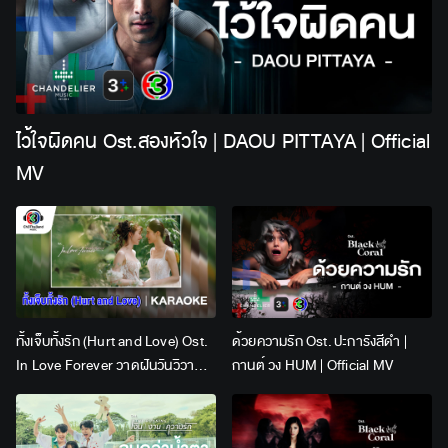
ไว้ใจผิดคน Ost.สองหัวใจ | DAOU PITTAYA | Official
MV
ทั้งเจ็บทั้งรัก (Hurt and Love) Ost.
ด้วยความรัก Ost. ปะการังสีดำ |
In Love Forever วาดฝันวันวิวาห์ |
กานต์ วง HUM | Official MV
Lingling Kwong x Orm
Kornnaphat | Official Karaoke