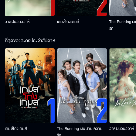
วาดฝันวันวิวาห์
เกมส์โกงเกมส์
The Running เง
รัก
ที่สุดของละครประจำสัปดาห์
เกมส์โกงเกมส์
The Running เงิน งาน ความ
วาดฝันวันวิวาห์
รัก