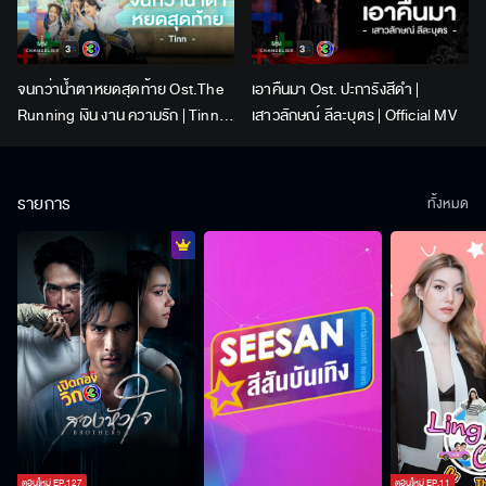
จนกว่าน้ำตาหยดสุดท้าย Ost.The
เอาคืนมา Ost. ปะการังสีดำ |
Running เงิน งาน ความรัก | Tinn |
เสาวลักษณ์ ลีละบุตร | Official MV
Official MV
รายการ
ทั้งหมด
ตอนใหม่
EP.
127
ตอนใหม่
EP.
11