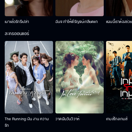
เมาแล้วรักรึเปล่า
ฉันจะทำให้พี่รัญจน์เกลียดแก
แผนนี้เราต้องช่ว
ละครออนแอร์
The Running เงิน งาน ความ
วาดฝันวันวิวาห์
เกมส์โกงเกมส์
รัก