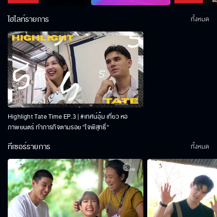
ไฮไลท์รายการ
ทั้งหมด
Highlight Tate Time EP.3 | #เทศน์อุ้ม เที่ยว หอ
ภาพยนตร์ ทำภารกิจตามรอย “ใจพิสุทธิ์“
ทีเซอร์รายการ
ทั้งหมด