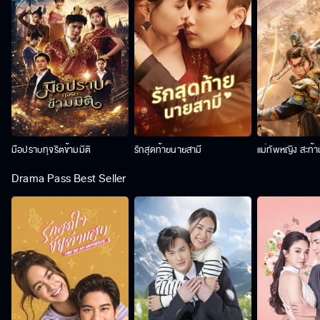
มือปราบทุจริตข้ามมิติ
รักสุดท้ายนายสามี
แม่ทัพหญิง สะท้
Drama Pass Best Seller