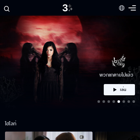
คลิก
ไฮไลท์