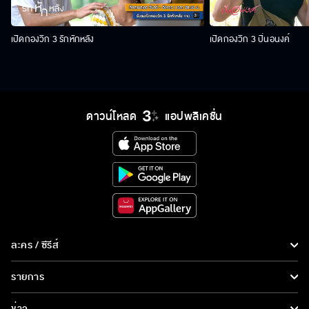
เปิดกองวิก 3 รักหักหลัง
เปิดกองวิก 3 ปิ่นอนงค์
ดาวน์โหลด
แอปพลิเคชั่น
ละคร / ซีรีส์
ละคร/ซีรีส์
รายการ
ซีรีส์นานาชาติ
รายการทั้งหมด
ข่าว