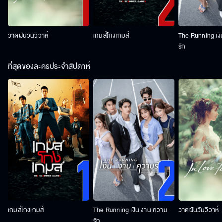
วาดฝันวันวิวาห์
เกมส์โกงเกมส์
The Running เง
รัก
ที่สุดของละครประจำสัปดาห์
เกมส์โกงเกมส์
The Running เงิน งาน ความ
วาดฝันวันวิวาห์
รัก