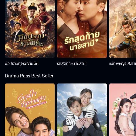
มือปราบทุจริตข้ามมิติ
รักสุดท้ายนายสามี
แม่ทัพหญิง สะท้
Drama Pass Best Seller