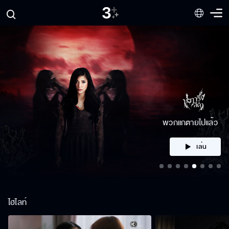
คลิก
ไฮไลท์