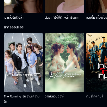
เมาแล้วรักรึเปล่า
ฉันจะทำให้พี่รัญจน์เกลียดแก
แผนนี้เราต้องช่ว
ละครออนแอร์
The Running เงิน งาน ความ
วาดฝันวันวิวาห์
เกมส์โกงเกมส์
รัก