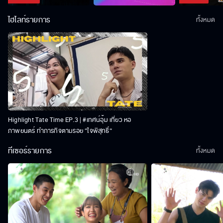
ไฮไลท์รายการ
ทั้งหมด
Highlight Tate Time EP.3 | #เทศน์อุ้ม เที่ยว หอ
ภาพยนตร์ ทำภารกิจตามรอย “ใจพิสุทธิ์“
ทีเซอร์รายการ
ทั้งหมด