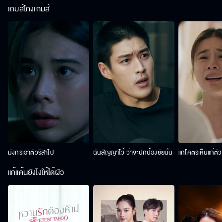
เกมส์โกงเกมส์
มังกรเอาตัวริสาไป
ฉันสัญญาไว้ ว่าจะปกป้องยัยนั่น
แกโคตรเห็นแก่ตั
แก้แค้นยังไงให้ได้ผัว