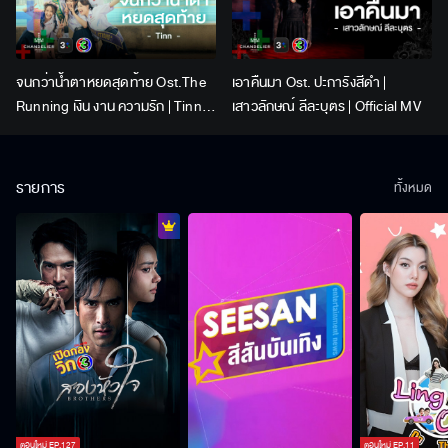
จนกว่าน้ำตาหยดสุดท้าย Ost.The
เอาคืนมา Ost. ปะการังสีดำ |
Running เงิน งาน ความรัก | Tinn |
เสาวลักษณ์ ลีละบุตร | Official MV
Official MV
รายการ
ทั้งหมด
ตอนใหม่
EP.
127
ตอนใหม่
EP.
11