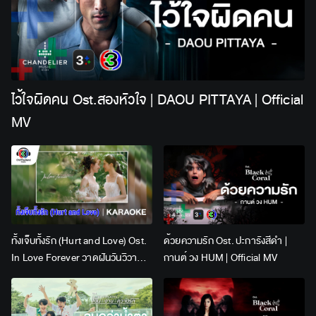
ไว้ใจผิดคน Ost.สองหัวใจ | DAOU PITTAYA | Official
MV
ทั้งเจ็บทั้งรัก (Hurt and Love) Ost.
ด้วยความรัก Ost. ปะการังสีดำ |
In Love Forever วาดฝันวันวิวาห์ |
กานต์ วง HUM | Official MV
Lingling Kwong x Orm
Kornnaphat | Official Karaoke