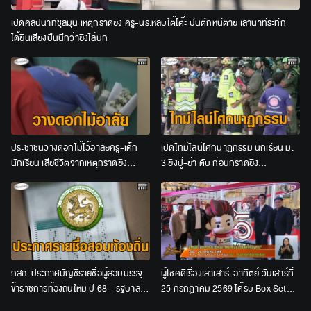
เปิดคลิปนาทีชุลมุน เหตุกราดยิง ครู-นร.หลบใต้โต๊ะ ปีนตึกหนีตาย เล่านาทีระทึก
ได้ยินเสียงปืนนึกว่ายิงไล่นก
ประชาชนวางดอกไม้ไว้อาลัยครู-เด็ก
เปิดไทม์ไลน์โศกนาฏกรรม นักเรียน ม.
นักเรียน เสียชีวิตจากเหตุกราดยิง
3 ยิงปู่-ย่า ดับ ก่อนกราดยิง
โรงเรียนเทพศิรินทร์
รร.เทพศิรินทร์ นนทบุรี เสียชีวิต 8 ราย
กสถ. ประกาศบัญชีรายชื่อผู้สอบบรรจุ
ผู้โชคดีเรื่องเล่าเสาร์-อาทิตย์ วันเสาร์ที่
ข้าราชการท้องถิ่นใหม่ ปี 68 - รัฐบาล
25 กรกฎาคม 2569 ได้รับ Box Set
ยันเดินหน้าสาวถึงผู้ร่วมขบวนการ
จาก Mitsubishi