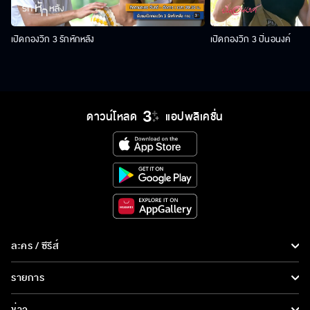
เปิดกองวิก 3 รักหักหลัง
เปิดกองวิก 3 ปิ่นอนงค์
ดาวน์โหลด
แอปพลิเคชั่น
ละคร / ซีรีส์
ละคร/ซีรีส์
รายการ
ซีรีส์นานาชาติ
รายการทั้งหมด
ข่าว