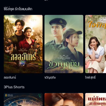
ซีรีส์ชุด รักโรแมนติก
ลออจันทร์
ขวัญฤทัย
ใจพิสุทธิ์
3Plus Shorts