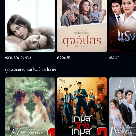
หวานรักต้องห้าม
ดุจอัปสร
แรงเงา
ดูสดติดเทรนด์ประจำสัปดาห์