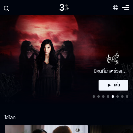
คลิก
ไฮไลท์