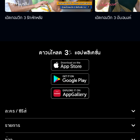
เปิดกองวิก 3 รักหักหลัง
เปิดกองวิก 3 ปิ่นอนงค์
ดาวน์โหลด
แอปพลิเคชั่น
ละคร / ซีรีส์
ละคร/ซีรีส์
รายการ
ซีรีส์นานาชาติ
รายการทั้งหมด
ข่าว