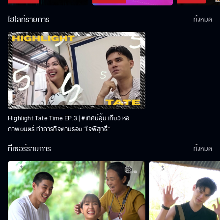
ไฮไลท์รายการ
ทั้งหมด
Highlight Tate Time EP.3 | #เทศน์อุ้ม เที่ยว หอ
ภาพยนตร์ ทำภารกิจตามรอย “ใจพิสุทธิ์“
ทีเซอร์รายการ
ทั้งหมด