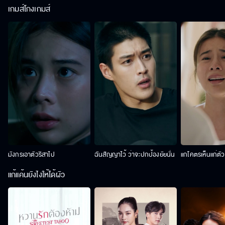
เกมส์โกงเกมส์
มังกรเอาตัวริสาไป
ฉันสัญญาไว้ ว่าจะปกป้องยัยนั่น
แกโคตรเห็นแก่ตั
แก้แค้นยังไงให้ได้ผัว