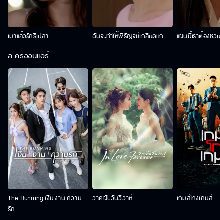
เมาแล้วรักรึเปล่า
ฉันจะทำให้พี่รัญจน์เกลียดแก
แผนนี้เราต้องช่ว
ละครออนแอร์
The Running เงิน งาน ความ
วาดฝันวันวิวาห์
เกมส์โกงเกมส์
รัก