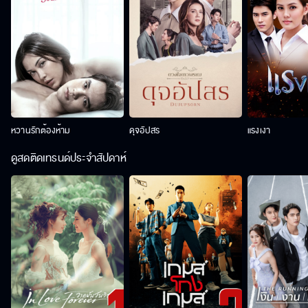
หวานรักต้องห้าม
ดุจอัปสร
แรงเงา
ดูสดติดเทรนด์ประจำสัปดาห์