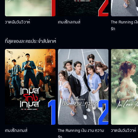
วาดฝันวันวิวาห์
เกมส์โกงเกมส์
The Running เง
รัก
ที่สุดของละครประจำสัปดาห์
เกมส์โกงเกมส์
The Running เงิน งาน ความ
วาดฝันวันวิวาห์
รัก