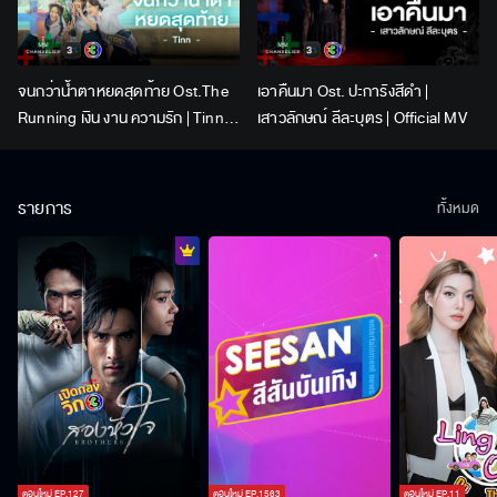
จนกว่าน้ำตาหยดสุดท้าย Ost.The
เอาคืนมา Ost. ปะการังสีดำ |
Running เงิน งาน ความรัก | Tinn |
เสาวลักษณ์ ลีละบุตร | Official MV
Official MV
รายการ
ทั้งหมด
ตอนใหม่
EP.
127
ตอนใหม่
EP.
1563
ตอนใหม่
EP.
11