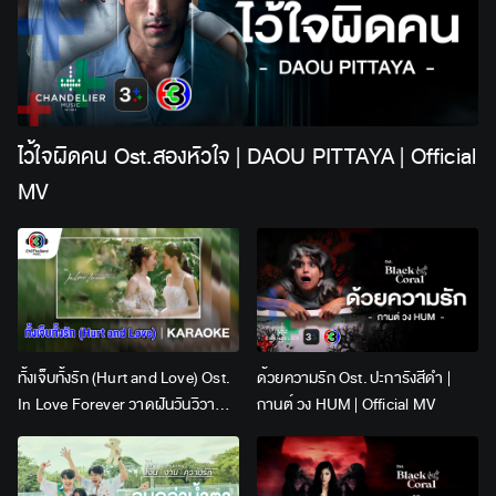
ไว้ใจผิดคน Ost.สองหัวใจ | DAOU PITTAYA | Official
MV
ทั้งเจ็บทั้งรัก (Hurt and Love) Ost.
ด้วยความรัก Ost. ปะการังสีดำ |
In Love Forever วาดฝันวันวิวาห์ |
กานต์ วง HUM | Official MV
Lingling Kwong x Orm
Kornnaphat | Official Karaoke