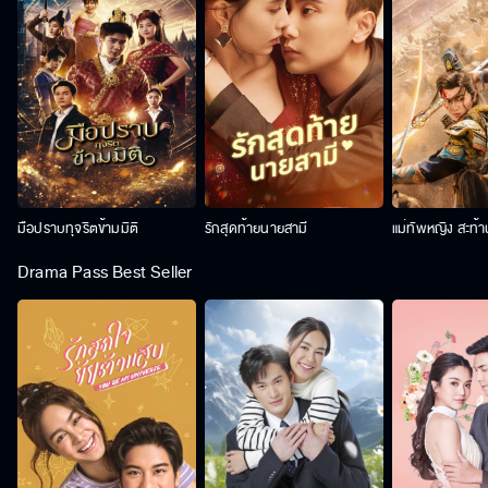
มือปราบทุจริตข้ามมิติ
รักสุดท้ายนายสามี
แม่ทัพหญิง สะท้
Drama Pass Best Seller