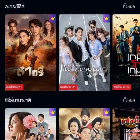
ละคร/ซีรีส์
ทั้งหมด
ตอนใหม่
EP.
17
ตอนใหม่
EP.
11
ตอนใหม่
EP.
13
ซีรีส์นานาชาติ
ทั้งหมด