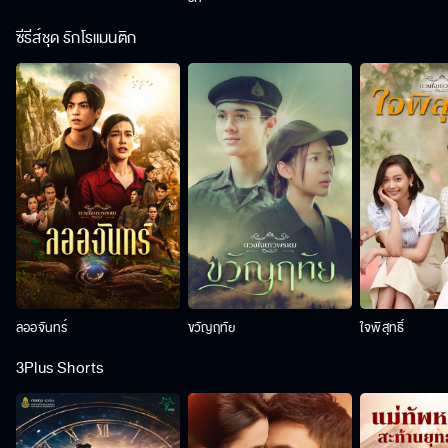
ซีรีส์ชุด รักโรแมนติก
ลออจันทร์
ขวัญฤทัย
ใจพิสุทธิ์
3Plus Shorts