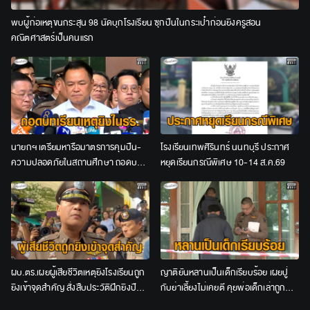
พบผู้ก่อเหตุขนกระสุน 98 นัดบุกโรงเรียน ซุกปืนในกระเป๋าก่อนยิงครูสอน
คณิตศาสตร์เป็นคนแรก
นายกฯ เตรียมหารือมาตรการคุมปืน-
โรงเรียนเทพศิรินทร์ นนทบุรี ประกาศ
ความปลอดภัยในสถานศึกษา ถอดบท
หยุดเรียนกรณีพิเศษ 10-14 ส.ค.69
เรียนเหตุยิงในโรงเรียน
ผบ.ตร.เผยผู้เสียชีวิตเหตุยิงโรงเรียนถูก
ญาติยันหลานเป็นเด็กเรียบร้อย เผยปู่
ยิงเข้าจุดสำคัญ สั่งสืบประวัติฝึกยิงปืน
กับย่าเลี้ยงไม่เคยตี คุยพ่อเด็กเล่าถูกบูล
ก่อนก่อเหตุ
ลี่