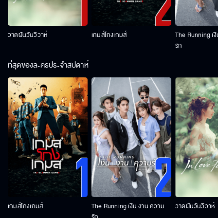
วาดฝันวันวิวาห์
เกมส์โกงเกมส์
The Running เง
รัก
ที่สุดของละครประจำสัปดาห์
เกมส์โกงเกมส์
The Running เงิน งาน ความ
วาดฝันวันวิวาห์
รัก