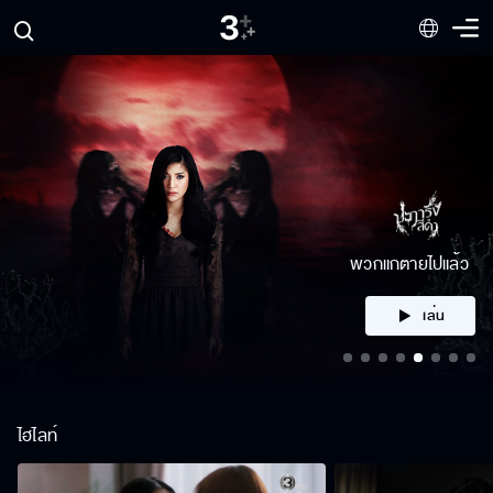
คลิก
ไฮไลท์