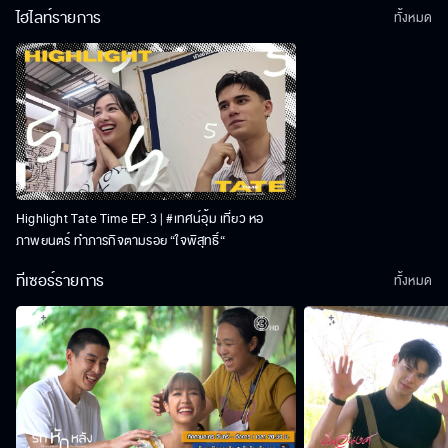
ไฮไลท์รายการ
ทั้งหมด
Highlight Tate Time EP.3 | #เทศน์อุ้ม เที่ยว หอ
ภาพยนตร์ ทำภารกิจตามรอย “ใจพิสุทธิ์“
ทีเซอร์รายการ
ทั้งหมด