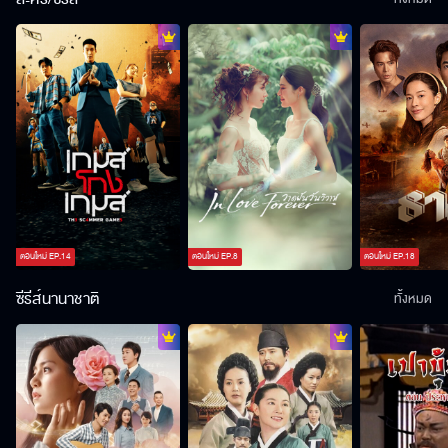
ตอนใหม่
EP.
14
ตอนใหม่
EP.
8
ตอนใหม่
EP.
18
ซีรีส์นานาชาติ
ทั้งหมด