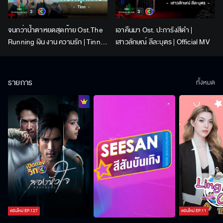
จนกว่าน้ำตาหยดสุดท้าย Ost.The
เอาคืนมา Ost. ปะการังสีดำ |
Running เงิน งาน ความรัก | Tinn |
เสาวลักษณ์ ลีละบุตร | Official MV
Official MV
รายการ
ทั้งหมด
ตอนใหม่
EP.
127
ตอนใหม่
EP.
11