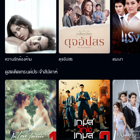
หวานรักต้องห้าม
ดุจอัปสร
แรงเงา
ดูสดติดเทรนด์ประจำสัปดาห์