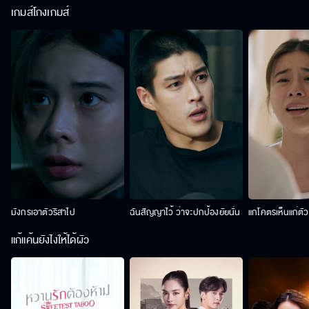
เกมส์โกงเกมส์
มังกรเอาตัวริสาไป
ฉันสัญญาไว้ ว่าจะปกป้องยัยนั่น
แกโคตรเห็นแก่ตั
แก้แค้นยังไงให้ได้ผัว