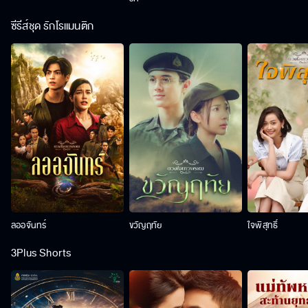
ซีรีส์ชุด รักโรแมนติก
ลออจันทร์
ขวัญฤทัย
ใจพิสุทธิ์
3Plus Shorts