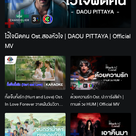
ไว้ใจผิดคน Ost.สองหัวใจ | DAOU PITTAYA | Official
MV
ทั้งเจ็บทั้งรัก (Hurt and Love) Ost.
ด้วยความรัก Ost. ปะการังสีดำ |
In Love Forever วาดฝันวันวิวาห์ |
กานต์ วง HUM | Official MV
Lingling Kwong x Orm
Kornnaphat | Official Karaoke