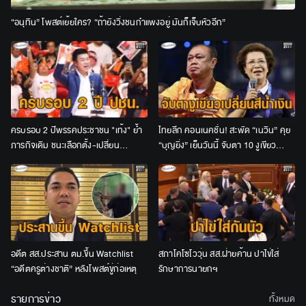
“อนุทิน” โพสต์เย้ยใคร? “ถ้ายังวิ่งชนกำแพงอยู่ มันก็เจ็บหัวอีก”
ครบรอบ 2 ปีพรรคประชาชน "เท้ง" ย้ำ
ไทยลีก คอนเนคชั่น! สะพัด “เนวิน” คุย
ภารกิจเดิม ชนะเลือกตั้ง-เปลี่ยน
“บุญยิ่ง” เย็นวันนี้ จับตา 10 งูเขียว
ประเทศ-คืนอำนาจให้ประชาชน
เปลี่ยนสีน้ำเงินหรือไม่
อดีต สส.ประสาน ตม.ขึ้น Watchlist
สภาโคโซโววุ่น สส.ฝ่ายค้าน ปาไข่ใส่
“อดีตครูต่างชาติ” หลังโพสต์ขู่ก่อเหตุ
รักษาการนายกฯ
รายการข่าว
ทั้งหมด