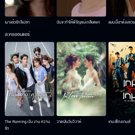
เมาแล้วรักรึเปล่า
ฉันจะทำให้พี่รัญจน์เกลียดแก
แผนนี้เราต้องช่ว
ละครออนแอร์
The Running เงิน งาน ความ
วาดฝันวันวิวาห์
เกมส์โกงเกมส์
รัก