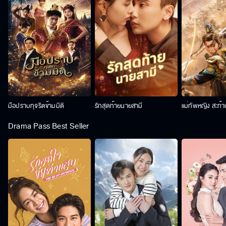
มือปราบทุจริตข้ามมิติ
รักสุดท้ายนายสามี
แม่ทัพหญิง สะท้
Drama Pass Best Seller