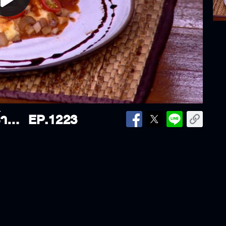
lay
ideo
ครัวคุณต๋อย | แก้มวัวซอสไวน์แดง ร้าน Stark Food | 07-11-2024
EP.1223