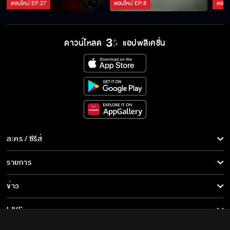
ตอนใหม่
EP.
27
ตอนใหม่
EP.
8
ตอนใ
ดาวน์โหลด
แอปพลิเคชั่น
ละคร / ซีรีส์
ละคร/ซีรีส์
รายการ
ซีรีส์นานาชาติ
รายการทั้งหมด
ข่าว
การ์ตูน & เกม
ข่าวทั้งหมด
LIVE
รายการข่าว
ทีวีออนไลน์