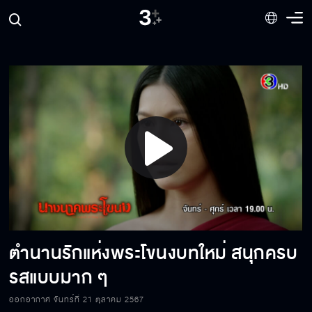
ไปให้พ้นนางปีศาจร้าย
ต่อให้กูต้องตายกูก็ยอม
ตามราวีไม่เลิก ต้องเจอดี
Play
ไม่มีอะไรพรากเราจากกันได้ นอกจากความตาย
Video
เท่านั้น
ตำนานรักแห่งพระโขนงบทใหม่ สนุกครบ
ฉันไม่ฆ่าพวกพี่หรอก
รสแบบมาก ๆ
ออกอากาศ จันทร์ที่ 21 ตุลาคม 2567