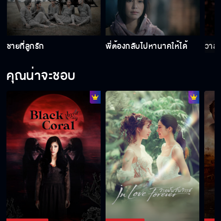
กลัวจะไม่ได้แม่นาคมาเป็นแม่เรือน
ชายที่ลูกรัก
พี่ต้องกลับไปหานาคให้ได้
วาสน
คุณน่าจะชอบ
ดวงใจของกระผม
นางนาคพระโขนง วันนี้เสนอเป็นตอนแรก
แม้ความตายมิอาจพรากรักเรา... พบกับตำนาน
ความรักของ "แม่นาค"
"นางนาคพระโขนง" มาแน่! เร็วๆ นี้