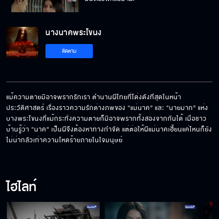
นางนาคพระโขนง
คนอย่างกูทำได้ทุกอย่าง
ติดตาม
ได้โปรดเห็นความรักของผมกับนาค
แม้ความตายมิอาจพรากรักเรา ตํานานผีไทยที่โด่งดังที่สุดในหน้า
ประวัติศาสตร์ เรื่องราวความรักต่างภพของ “แม่นาค” และ “นายมาก” แห่ง
บางพระโขนงที่แม้กระทั่งความตายก็มิอาจพรากทั้งสองจากกันได้ เมื่อชาว
ทำให้มันเป็นตัวซวย เป็นกาลีบ้านกาลีเมือง
บ้านรู้ว่า “นาค” เป็นผีจึงต้องหาทางกําจัด แต่ต่อให้ผีแม่นาคเฮี้ยนแค่ไหนก็ยัง
ไม่น่ากลัวเท่าความโหดร้ายภายในใจมนุษย์
ไม่ว่าจะสุขหรือทุกข์ ข้าจะเป็นคนเลือกเอง
ไฮไลท์
มีคุณหนูอยู่ทั้งคน กระผมไม่กลัวอะไรแล้ว