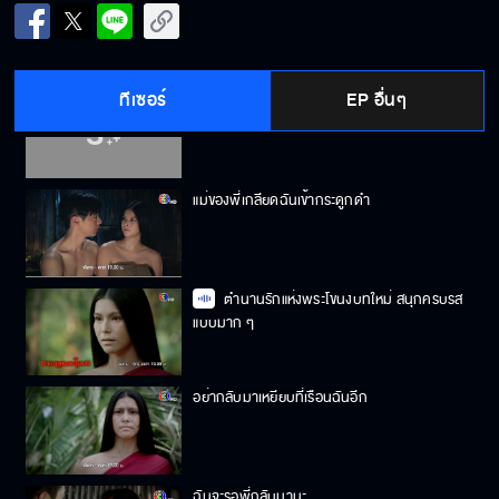
ถึงจะรักมากแค่ไหน ถึงเวลาก็ต้องปล่อย
ทีเซอร์
EP อื่นๆ
อย่ายุ่งกับผัวกู
แม่ของพี่เกลียดฉันเข้ากระดูกดำ
ตำนานรักแห่งพระโขนงบทใหม่ สนุกครบรส
แบบมาก ๆ
อย่ากลับมาเหยียบที่เรือนฉันอีก
ฉันจะรอพี่กลับมานะ