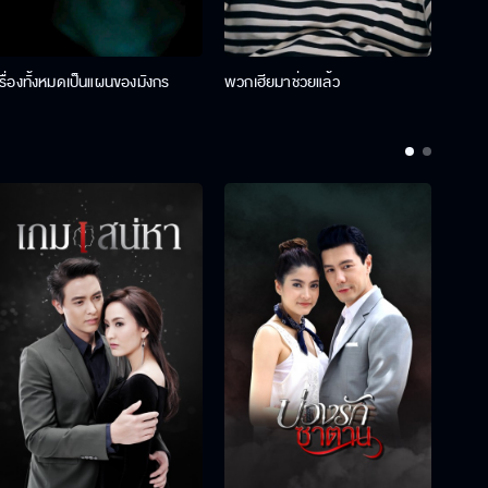
เรื่องทั้งหมดเป็นแผนของมังกร
พวกเฮียมาช่วยแล้ว
ที่ป๊า