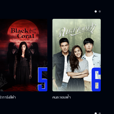
ปะการังสีดำ
คนละขอบฟ้า
ผู้กอ