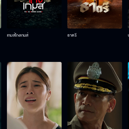
เกมส์โกงเกมส์
ธาตรี