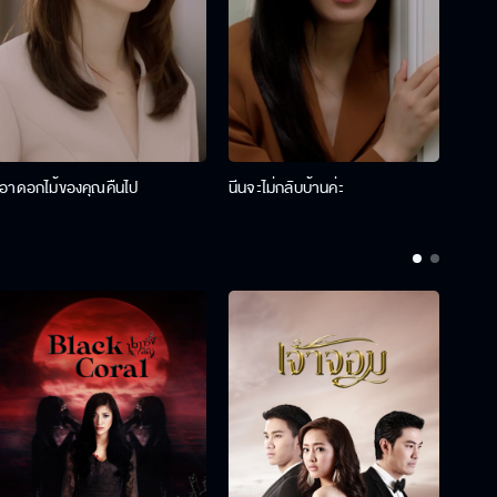
เอาดอกไม้ของคุณคืนไป
นีนจะไม่กลับบ้านค่ะ
นินท