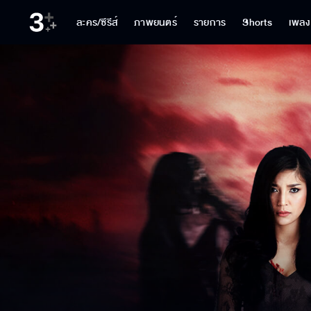
ละคร/ซีรีส์
ภาพยนตร์
รายการ
Shorts
เพลง
พวกแกตายไปแล้ว
เล่น