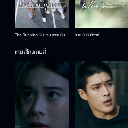
The Running เงิน งาน ความรัก
วาดฝันวันวิวาห์
เกมส์โกงเกมส์