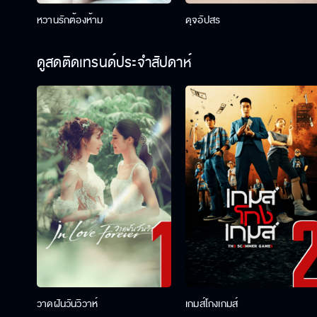
หวานรักต้องห้าม
ดุจอัปสร
ดูสดติดเทรนด์ประจำสัปดาห์
วาดฝันวันวิวาห์
เกมส์โกงเกมส์