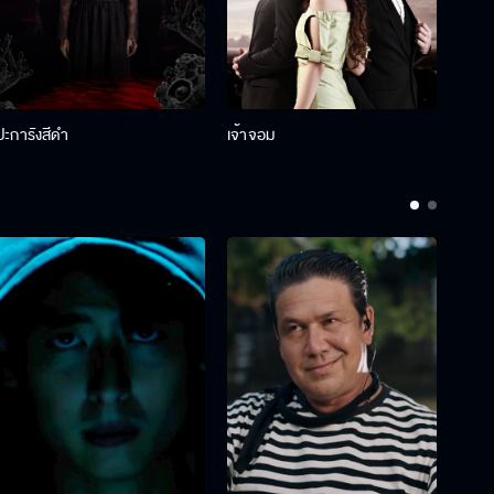
ปะการังสีดำ
เจ้าจอม
รักกั