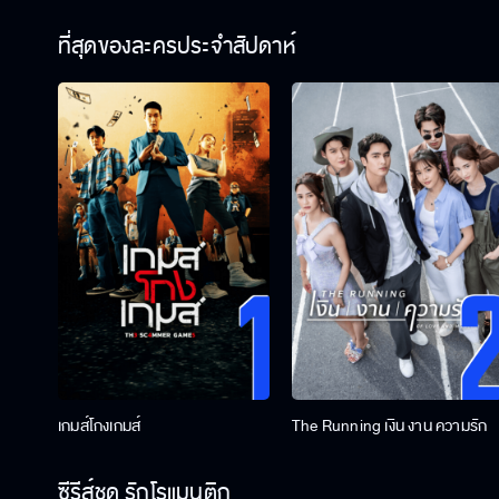
ที่สุดของละครประจำสัปดาห์
เกมส์โกงเกมส์
The Running เงิน งาน ความรัก
ซีรีส์ชุด รักโรแมนติก