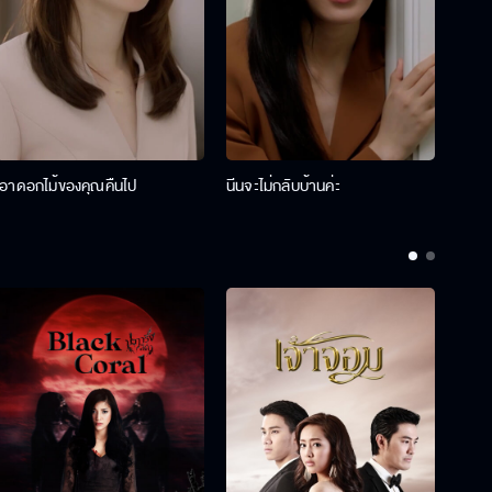
เอาดอกไม้ของคุณคืนไป
นีนจะไม่กลับบ้านค่ะ
นินท