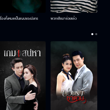
เรื่องทั้งหมดเป็นแผนของมังกร
พวกเฮียมาช่วยแล้ว
ที่ป๊า