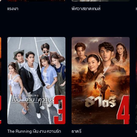
แรงเงา
พิศวาสฆาตเกมส์
The Running เงิน งาน ความรัก
ธาตรี