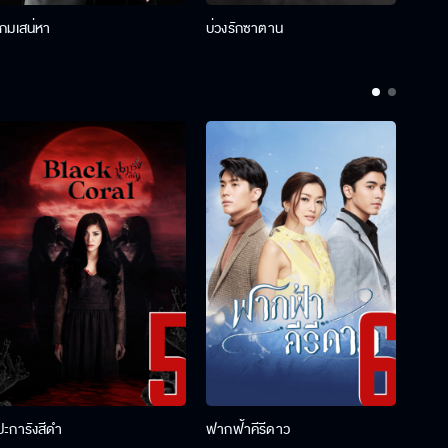
เกมเสน่หา
บ่วงรักซาตาน
บ่วงห
ปะการังสีดำ
ฟากฟ้าคีรีดาว
พ่อคร