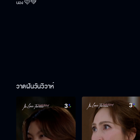
น้อง 🩷💚
วาดฝันวันวิวาห์