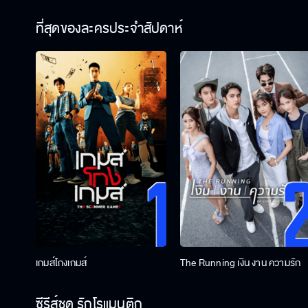
ที่สุดของละครประจำสัปดาห์
เกมส์โกงเกมส์
The Running เงิน งาน ความรัก
ซีรีส์ชุด รักโรแมนติก