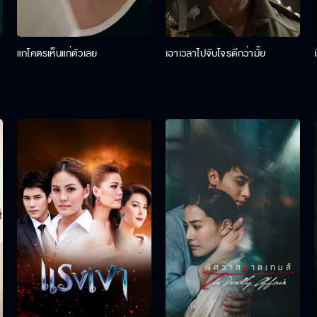
แกโคตรเห็นแก่ตัวเลย
เอาเวลาไปจับโจรดีกว่ามั้ย