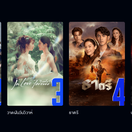
วาดฝันวันวิวาห์
ธาตรี