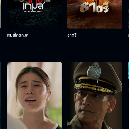
เกมส์โกงเกมส์
ธาตรี