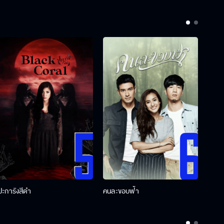
ปะการังสีดำ
คนละขอบฟ้า
ผู้กอ