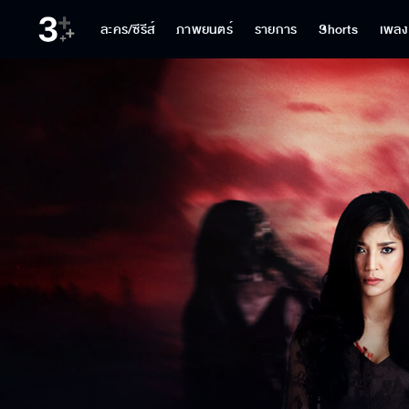
ละคร/ซีรีส์
ภาพยนตร์
รายการ
Shorts
เพลง
ปแล้ว
น