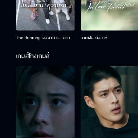
The Running เงิน งาน ความรัก
วาดฝันวันวิวาห์
เกมส์โกงเกมส์