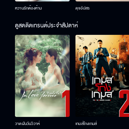
หวานรักต้องห้าม
ดุจอัปสร
ดูสดติดเทรนด์ประจำสัปดาห์
วาดฝันวันวิวาห์
เกมส์โกงเกมส์