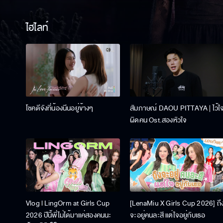
ไฮไลท์
โชคดีจังที่น้องนีนอยู่ข้างๆ
สัมภาษณ์ DAOU PITTAYA | ไว้ใ
ผิดคน Ost.สองหัวใจ
Vlog l LingOrm at Girls Cup
[LenaMiu X Girls Cup 2026] ถึ
2026 ปีนี้พี่ไม่ได้มาแค่สองคนนะ
จะอยู่คนละสี แต่ใจอยู่กับเธอ