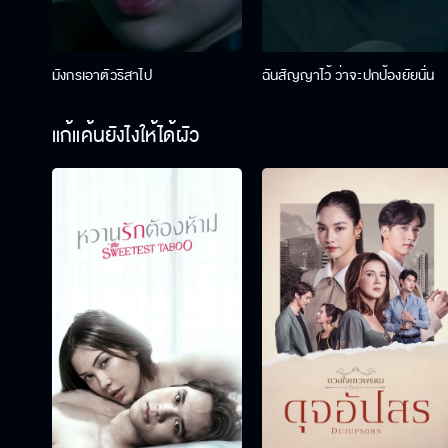
มังกรเอาตัวริสาไป
ฉันสัญญาไว้ ว่าจะปกป้องยัยนั่น
แก้แค้นยังไงให้ได้ผัว