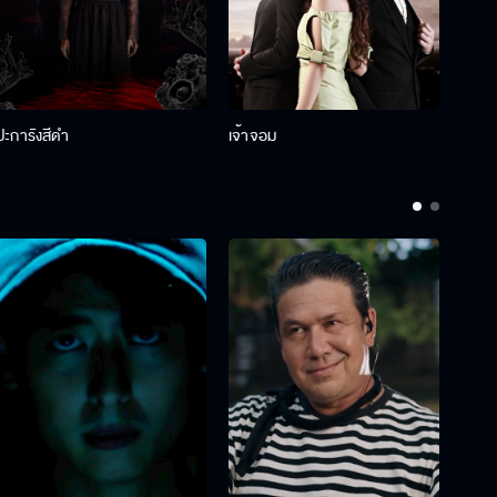
ปะการังสีดำ
เจ้าจอม
รักกั