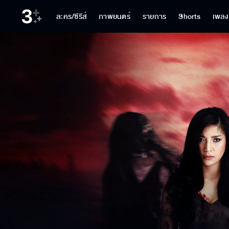
ละคร/ซีรีส์
ภาพยนตร์
รายการ
Shorts
เพลง