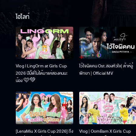
ไฮไลท์
Vlog l LingOrm at Girls Cup
ไว้ใจผิดคน Ost.สองหัวใจ| ต้าห์อู๋
2026 ปีนี้พี่ไม่ได้มาแค่สองคนนะ
พิทยา | Official MV
น้อง 🩷💚
[LenaMiu X Girls Cup 2026] ถึง
Vlog | OomBam X Girls Cup