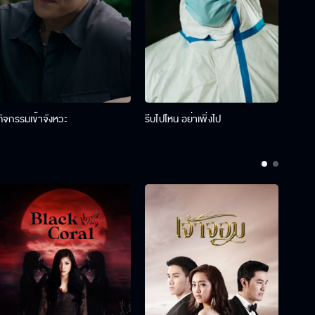
กิจกรรมเข้าจังหวะ
รีบไปไหน อย่าเพิ่งไป
รางว