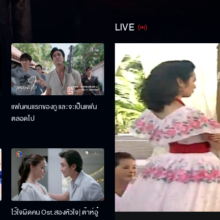
LIVE
แฟนคนแรกของกู และจะเป็นแฟน
ตลอดไป
Stream
Unmute
ไว้ใจผิดคน Ost.สองหัวใจ| ต้าห์อู๋