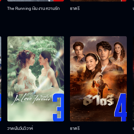
The Running เงิน งาน ความรัก
ธาตรี
วาดฝันวันวิวาห์
ธาตรี