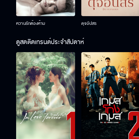
หวานรักต้องห้าม
ดุจอัปสร
ดูสดติดเทรนด์ประจำสัปดาห์