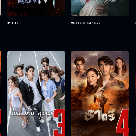
แรงเงา
พิศวาสฆาตเกมส์