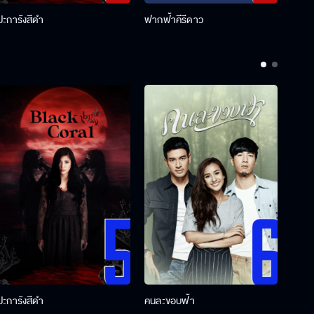
ปะการังสีดำ
ฟากฟ้าคีรีดาว
พ่อคร
ปะการังสีดำ
คนละขอบฟ้า
ผู้กอ