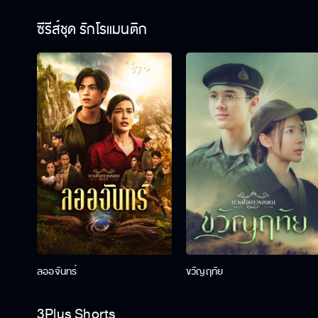
ซีรีส์ชุด รักโรแมนติก
ลออจันทร์
ขวัญฤทัย
3Plus Shorts