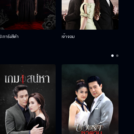
ปะการังสีดำ
เจ้าจอม
รักกั