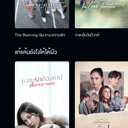
The Running เงิน งาน ความรัก
วาดฝันวันวิวาห์
แก้แค้นยังไงให้ได้ผัว