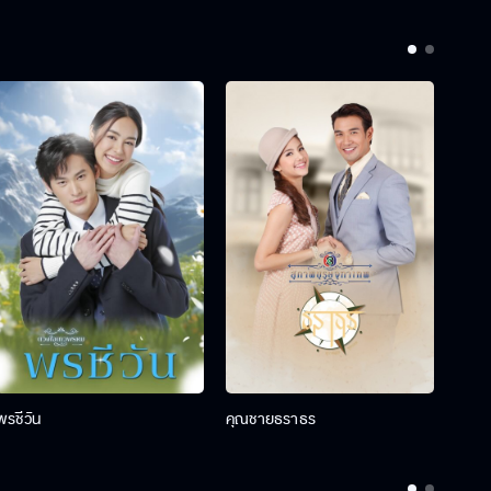
พรชีวัน
คุณชายธราธร
คุณช