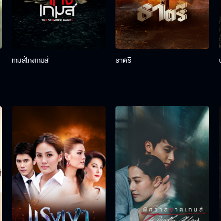
เกมส์โกงเกมส์
ธาตรี