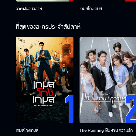
วาดฝันวันวิวาห์
เกมส์โกงเกมส์
ที่สุดของละครประจำสัปดาห์
เกมส์โกงเกมส์
The Running เงิน งาน ความรัก