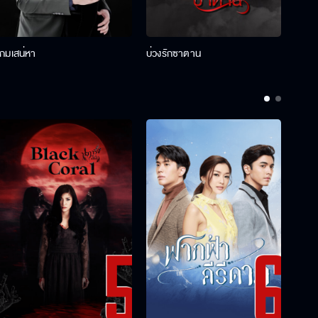
เกมเสน่หา
บ่วงรักซาตาน
บ่วงห