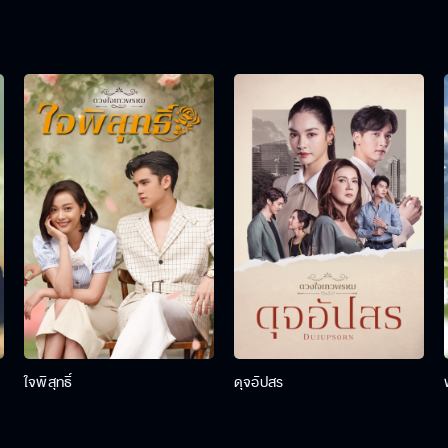
ใจพิสุทธิ์
ดุจอัปสร