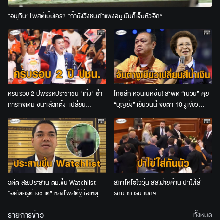
“อนุทิน” โพสต์เย้ยใคร? “ถ้ายังวิ่งชนกำแพงอยู่ มันก็เจ็บหัวอีก”
ครบรอบ 2 ปีพรรคประชาชน "เท้ง" ย้ำ
ไทยลีก คอนเนคชั่น! สะพัด “เนวิน” คุย
ภารกิจเดิม ชนะเลือกตั้ง-เปลี่ยน
“บุญยิ่ง” เย็นวันนี้ จับตา 10 งูเขียว
ประเทศ-คืนอำนาจให้ประชาชน
เปลี่ยนสีน้ำเงินหรือไม่
อดีต สส.ประสาน ตม.ขึ้น Watchlist
สภาโคโซโววุ่น สส.ฝ่ายค้าน ปาไข่ใส่
“อดีตครูต่างชาติ” หลังโพสต์ขู่ก่อเหตุ
รักษาการนายกฯ
รายการข่าว
ทั้งหมด