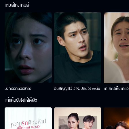
เกมส์โกงเกมส์
มังกรเอาตัวริสาไป
ฉันสัญญาไว้ ว่าจะปกป้องยัยนั่น
แกโคตรเห็นแก่ตั
แก้แค้นยังไงให้ได้ผัว