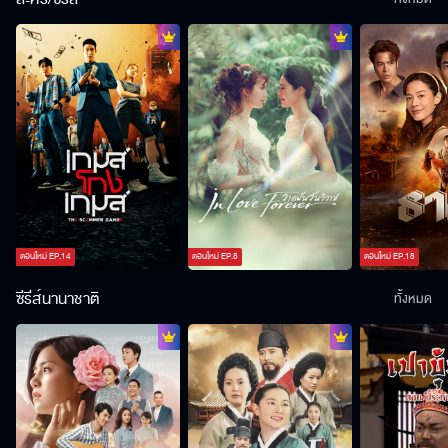
ตอนใหม่
EP.
14
ตอนใหม่
EP.
8
ตอนใหม่
EP.
18
ซีรีส์นานาชาติ
ทั้งหมด