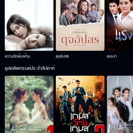
หวานรักต้องห้าม
ดุจอัปสร
แรงเงา
ดูสดติดเทรนด์ประจำสัปดาห์