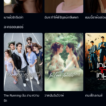
เมาแล้วรักรึเปล่า
ฉันจะทำให้พี่รัญจน์เกลียดแก
แผนนี้เราต้องช่ว
ละครออนแอร์
The Running เงิน งาน ความ
วาดฝันวันวิวาห์
เกมส์โกงเกมส์
รัก