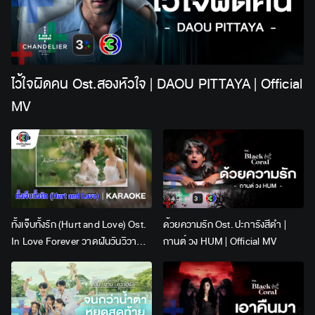
ไว้ใจผิดคน Ost.สองหัวใจ | DAOU PITTAYA | Official
MV
ทั้งเจ็บทั้งรัก (Hurt and Love) Ost.
ด้วยความรัก Ost. ปะการังสีดำ |
In Love Forever วาดฝันวันวิวาห์ |
กานต์ วง HUM | Official MV
Lingling Kwong x Orm
Kornnaphat | Official Karaoke