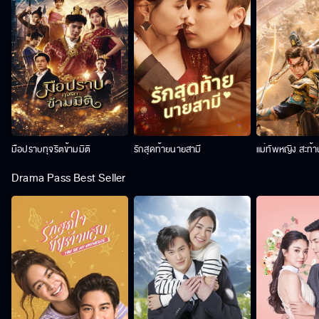
มือปราบทุจริตข้ามมิติ
รักสุดท้ายนายสามี
แม่ทัพหญิง สะท้
Drama Pass Best Seller