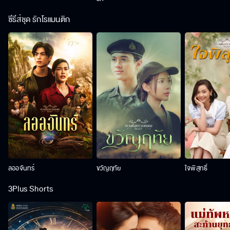
ซีรีส์ชุด รักโรแมนติก
ลออจันทร์
ขวัญฤทัย
ใจพิสุทธิ์
3Plus Shorts