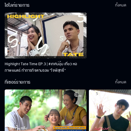
ไฮไลท์รายการ
ทั้งหมด
Highlight Tate Time EP.3 | #เทศน์อุ้ม เที่ยว หอ
ภาพยนตร์ ทำภารกิจตามรอย “ใจพิสุทธิ์“
ทีเซอร์รายการ
ทั้งหมด