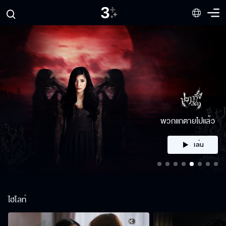
คลิก
ไฮไลท์