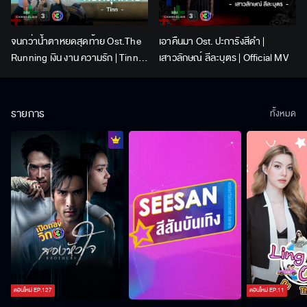
จนกว่าน้ำตาหยดสุดท้าย Ost.The
เอาคืนมา Ost. ปะการังสีดำ |
Running เงิน งาน ความรัก | Tinn |
เสาวลักษณ์ ลีละบุตร | Official MV
Official MV
รายการ
ทั้งหมด
ตอนใหม่
EP.
127
ตอนใหม่
EP.
11