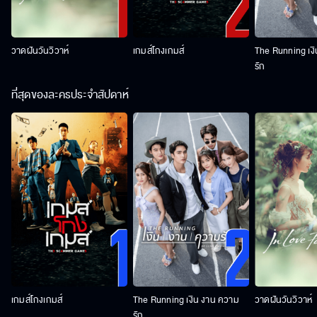
วาดฝันวันวิวาห์
เกมส์โกงเกมส์
The Running เง
รัก
ที่สุดของละครประจำสัปดาห์
เกมส์โกงเกมส์
The Running เงิน งาน ความ
วาดฝันวันวิวาห์
รัก